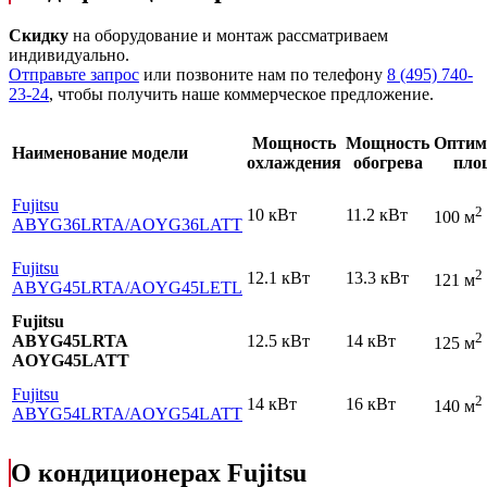
Скидку
на оборудование и монтаж рассматриваем
индивидуально.
Отправьте запрос
или позвоните нам по телефону
8 (495) 740-
23-24
, чтобы получить наше коммерческое предложение.
Мощность
Мощность
Оптим
Наименование модели
охлаждения
обогрева
пло
Fujitsu
2
10 кВт
11.2 кВт
100 м
ABYG36LRTA
/AOYG36LATT
Fujitsu
2
12.1 кВт
13.3 кВт
121 м
ABYG45LRTA
/AOYG45LETL
Fujitsu
2
ABYG45LRTA
12.5 кВт
14 кВт
125 м
AOYG45LATT
Fujitsu
2
14 кВт
16 кВт
140 м
ABYG54LRTA
/AOYG54LATT
О кондиционерах Fujitsu