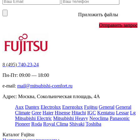
Приложить файлы
Отправить запрос
8 (495)
740-23-24
Пн-Пт: 09:00 — 18:00
e-mail:
mail@mitsubishi-comfort.ru
Адрес: Москва, Сокольническая площадь, 4А
Aux
Dantex
Electrolux
Energolux
Fujitsu
General
General
Climate
Gree
Haier
Hisense
Hitachi
IGC
Kentatsu
Lessar
Lg
Mitsubishi Electric
Mitsubishi Heavy
Neoclima
Panasonic
Pioneer
Roda
Royal Clima
Shivaki
Toshiba
Каталог Fujitsu