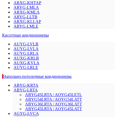
ARXG-KHTAP
ARYG-LMLA
ARXG-KMLA
ARYG-LLTB
ARXG-KLLAP
ARYG-LMLE
Кассетные кондиционеры
AUYG-LVLB
AUYG-LVLA
AUYG-LRLA
AUXG-KRLB
AUXG-KVLA
AUYG-LRLE
Напольно-потолочные кондиционеры
ABYG-KRTA
ABYG-LRTA
ABYG45LRTA / AOYG45LETL
ABYG54LRTA / AOYG54LATT
ABYG36LRTA / AOYG36LATT
ABYG45LRTA / AOYG45LATT
AGYG-LVCA