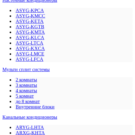
Настенные кондиционеры
ASYG-KPCA
ASYG-KMCC
ASYG-KETA
ASYG-KGTB
ASYG-KMTA
ASYG-KLCA
ASYG-LTCA
ASYG-KXCA
ASYG-LMCE
ASYG-LFCA
Мульти сплит системы
2 комнаты
3 комнаты
4 комнаты
5 комнат
до 8 комнат
Внутренние блоки
Канальные кондиционеры
ARYG-LHTA
ARXG-KHTA