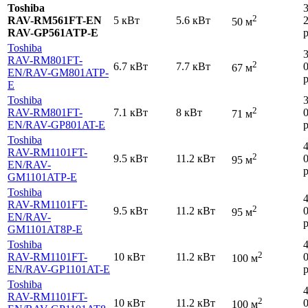
Toshiba
2
RAV-RM561FT-EN
5 кВт
5.6 кВт
50 м
RAV-GP561ATP-E
р
Toshiba
RAV-RM801FT-
2
6.7 кВт
7.7 кВт
67 м
EN
/RAV-GM801ATP-
р
E
Toshiba
2
RAV-RM801FT-
7.1 кВт
8 кВт
71 м
EN
/RAV-GP801AT-E
р
Toshiba
RAV-RM1101FT-
2
9.5 кВт
11.2 кВт
95 м
EN
/RAV-
р
GM1101ATP-E
Toshiba
RAV-RM1101FT-
2
9.5 кВт
11.2 кВт
95 м
EN
/RAV-
р
GM1101AT8P-E
Toshiba
2
RAV-RM1101FT-
10 кВт
11.2 кВт
100 м
EN
/RAV-GP1101AT-E
р
Toshiba
RAV-RM1101FT-
2
10 кВт
11.2 кВт
100 м