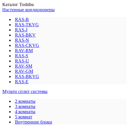
Каталог Toshiba
Настенные кондиционеры
RAS-B
RAS-TKVG
RAS-J
RAS-BKV
RAS-N
RAS-CKVG
RAV-RM
RAS-S
RAS-U
RAV-SM
RAV-GM
RAS-BKVG
RAS-E
Мульти сплит системы
2 комнаты
3 комнаты
4 комнаты
5 комнат
Внутренние блоки