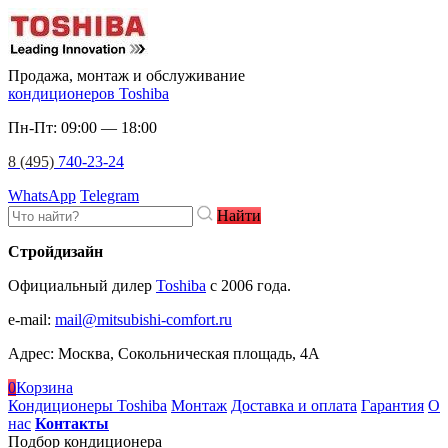
Продажа, монтаж и обслуживание
кондиционеров Toshiba
Пн-Пт: 09:00 — 18:00
8 (495)
740-23-24
WhatsApp
Telegram
Найти
Стройдизайн
Официальный дилер
Toshiba
c 2006 года.
e-mail
:
mail@mitsubishi-comfort.ru
Адрес: Москва, Сокольническая площадь, 4А
0
Корзина
Кондиционеры Toshiba
Монтаж
Доставка и оплата
Гарантия
О
нас
Контакты
Подбор кондиционера