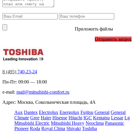
Приложить файлы
Отправить запрос
8 (495)
740-23-24
Пн-Пт: 09:00 — 18:00
e-mail:
mail@mitsubishi-comfort.ru
Адрес: Москва, Сокольническая площадь, 4А
Aux
Dantex
Electrolux
Energolux
Fujitsu
General
General
Climate
Gree
Haier
Hisense
Hitachi
IGC
Kentatsu
Lessar
Lg
Mitsubishi Electric
Mitsubishi Heavy
Neoclima
Panasonic
Pioneer
Roda
Royal Clima
Shivaki
Toshiba