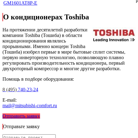
р
GM1601AT8P-E
О кондиционерах Toshiba
На протяжении десятилетий разработки
компании Toshiba (Тошиба) в области
кондиционирования являлись
прорывными. Именно концерн Toshiba
(Тошиба) изобрел первые в мире бытовые сплит системы,
первую инверторную технологию, позволяющую плавно
регулировать производительность кондиционера, первый
двухроторный компрессор и многие другие разработки.
Помощь в подборе оборудования:
8 (495)
740-23-24
E-mail:
mail@mitsubishi-comfort.ru
Отправить заявку
Отправьте заявку