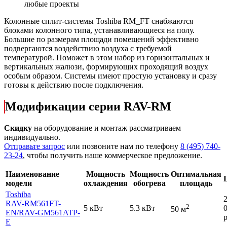
любые проекты
Колонные сплит-системы Toshiba RM_FT снабжаются
блоками колонного типа, устанавливающиеся на полу.
Большие по размерам площади помещений эффективно
подвергаются воздействию воздуха с требуемой
температурой. Поможет в этом набор из горизонтальных и
вертикальных жалюзи, формирующих проходящий воздух
особым образом. Системы имеют простую установку и сразу
готовы к действию после подключения.
Модификации серии RAV-RM
Скидку
на оборудование и монтаж рассматриваем
индивидуально.
Отправьте запрос
или позвоните нам по телефону
8 (495) 740-
23-24
, чтобы получить наше коммерческое предложение.
Наименование
Мощность
Мощность
Оптимальная
модели
охлаждения
обогрева
площадь
Toshiba
RAV-RM561FT-
2
5 кВт
5.3 кВт
50 м
EN
/RAV-GM561ATP-
р
E