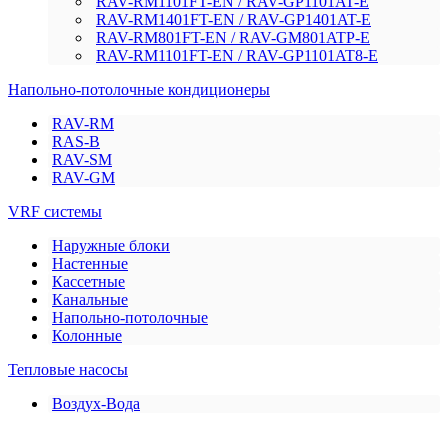
RAV-RM1101FT-EN / RAV-GP1101AT-E
RAV-RM1401FT-EN / RAV-GP1401AT-E
RAV-RM801FT-EN / RAV-GM801ATP-E
RAV-RM1101FT-EN / RAV-GP1101AT8-E
Напольно-потолочные кондиционеры
RAV-RM
RAS-B
RAV-SM
RAV-GM
VRF системы
Наружные блоки
Настенные
Кассетные
Канальные
Напольно-потолочные
Колонные
Тепловые насосы
Воздух-Вода