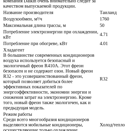
компания Daikin очень внимательно следит за
качеством выпускаемой продукции.
Название производителя
Таиланд
Воздухообмен, м³/ч
1760
Максимальная длина трассы, м
50
Потребление электроэнергии при охлаждении,
4.71
кВт
Потребление при обогреве, кВт
4.01
Хладагент
В большинстве современных кондиционеров
воздуха используется безопасный и
экологичный фреон R410A. Этот фреон
безопасен и не содержит озон. Новый фреон
R32 - это усовершенствованный фреон,
R32
который позволяет добиться более
эффективных показателей по
энергоэффективности, экономии энергии и
снижения затрат на электроэнергию. Кроме
того, новый фреон также экологичен, как и
предыдущая модель.
Режим работы
Среди всего многообразия кондиционеров
выделяются мобильные кондиционеры,
Холод/тепло
осуществляющие только охлаждение