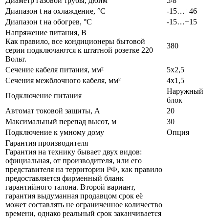
Диаметр газовой трубы, дюйм
5/8
Диапазон t на охлаждение, °С
-15…+46
Диапазон t на обогрев, °С
-15…+15
Напряжение питания, В
Как правило, все кондиционеры бытовой
380
серии подключаются к штатной розетке 220
Вольт.
Сечение кабеля питания, мм²
5х2,5
Сечения межблочного кабеля, мм²
4х1,5
Наружный
Подключение питания
блок
Автомат токовой защиты, А
20
Максимальный перепад высот, м
30
Подключение к умному дому
Опция
Гарантия производителя
Гарантия на технику бывает двух видов:
официальная, от производителя, или его
представителя на территории РФ, как правило
предоставляется фирменный бланк
гарантийного талона. Второй вариант,
гарантия выдуманная продавцом срок её
может составлять не ограниченное количество
времени, однако реальный срок заканчивается