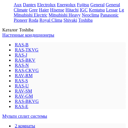
Aux
Dantex
Electrolux
Energolux
Fujitsu
General
General
Climate
Gree
Haier
Hisense
Hitachi
IGC
Kentatsu
Lessar
Lg
Mitsubishi Electric
Mitsubishi Heavy
Neoclima
Panasonic
Pioneer
Roda
Royal Clima
Shivaki
Toshiba
Каталог Toshiba
Настенные кондиционеры
RAS-B
RAS-TKVG
RAS-J
RAS-BKV
RAS-N
RAS-CKVG
RAV-RM
RAS-S
RAS-U
RAV-SM
RAV-GM
RAS-BKVG
RAS-E
Мульти сплит системы
2 комнаты