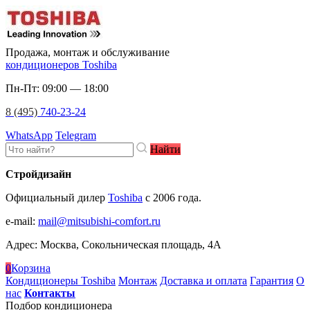
Продажа, монтаж и обслуживание
кондиционеров Toshiba
Пн-Пт: 09:00 — 18:00
8 (495)
740-23-24
WhatsApp
Telegram
Найти
Стройдизайн
Официальный дилер
Toshiba
c 2006 года.
e-mail
:
mail@mitsubishi-comfort.ru
Адрес: Москва, Сокольническая площадь, 4А
0
Корзина
Кондиционеры Toshiba
Монтаж
Доставка и оплата
Гарантия
О
нас
Контакты
Подбор кондиционера