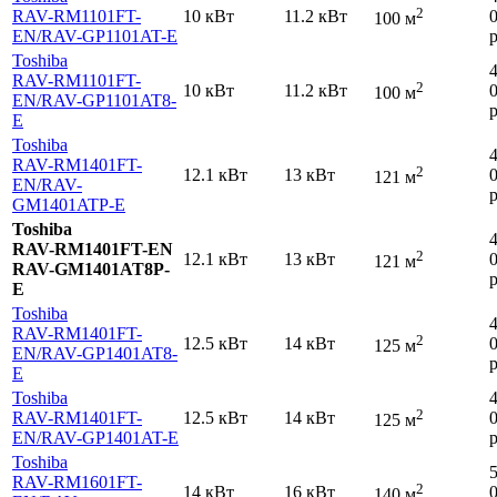
2
RAV-RM1101FT-
10 кВт
11.2 кВт
100 м
EN
/RAV-GP1101AT-E
р
Toshiba
RAV-RM1101FT-
2
10 кВт
11.2 кВт
100 м
EN
/RAV-GP1101AT8-
р
E
Toshiba
RAV-RM1401FT-
2
12.1 кВт
13 кВт
121 м
EN
/RAV-
р
GM1401ATP-E
Toshiba
RAV-RM1401FT-EN
2
12.1 кВт
13 кВт
121 м
RAV-GM1401AT8P-
р
E
Toshiba
RAV-RM1401FT-
2
12.5 кВт
14 кВт
125 м
EN
/RAV-GP1401AT8-
р
E
Toshiba
2
RAV-RM1401FT-
12.5 кВт
14 кВт
125 м
EN
/RAV-GP1401AT-E
р
Toshiba
RAV-RM1601FT-
2
14 кВт
16 кВт
140 м