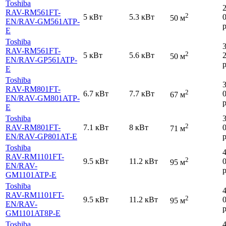
Toshiba
RAV-RM561FT-
2
5 кВт
5.3 кВт
50 м
EN
/RAV-GM561ATP-
р
E
Toshiba
RAV-RM561FT-
2
5 кВт
5.6 кВт
50 м
EN
/RAV-GP561ATP-
р
E
Toshiba
RAV-RM801FT-
2
6.7 кВт
7.7 кВт
67 м
EN
/RAV-GM801ATP-
р
E
Toshiba
2
RAV-RM801FT-
7.1 кВт
8 кВт
71 м
EN
/RAV-GP801AT-E
р
Toshiba
RAV-RM1101FT-
2
9.5 кВт
11.2 кВт
95 м
EN
/RAV-
р
GM1101ATP-E
Toshiba
RAV-RM1101FT-
2
9.5 кВт
11.2 кВт
95 м
EN
/RAV-
р
GM1101AT8P-E
Toshiba