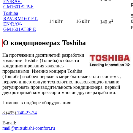
EN
/RAV-
р
GM1601ATP-E
Toshiba
RAV-RM1601FT-
2
14 кВт
16 кВт
140 м
EN
/RAV-
р
GM1601AT8P-E
О кондиционерах Toshiba
На протяжении десятилетий разработки
компании Toshiba (Тошиба) в области
кондиционирования являлись
прорывными. Именно концерн Toshiba
(Тошиба) изобрел первые в мире бытовые сплит системы,
первую инверторную технологию, позволяющую плавно
регулировать производительность кондиционера, первый
двухроторный компрессор и многие другие разработки.
Помощь в подборе оборудования:
8 (495)
740-23-24
E-mail:
mail@mitsubishi-comfort.ru