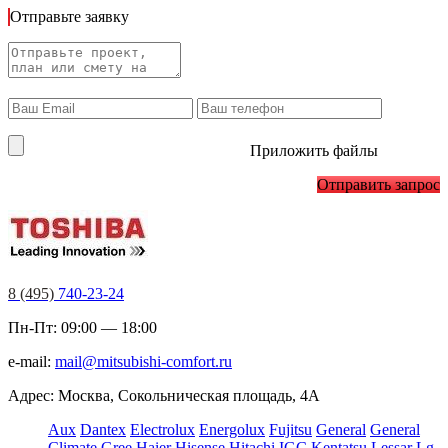
Отправьте заявку
Приложить файлы
Отправить запрос
8 (495)
740-23-24
Пн-Пт: 09:00 — 18:00
e-mail:
mail@mitsubishi-comfort.ru
Адрес: Москва, Сокольническая площадь, 4А
Aux
Dantex
Electrolux
Energolux
Fujitsu
General
General
Climate
Gree
Haier
Hisense
Hitachi
IGC
Kentatsu
Lessar
Lg