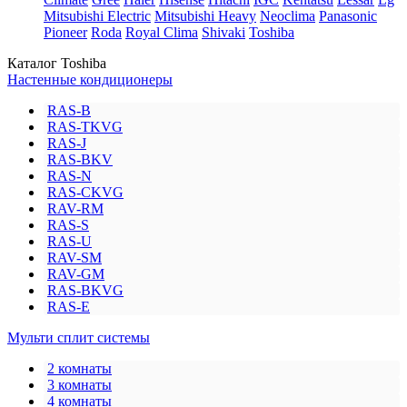
Mitsubishi Electric
Mitsubishi Heavy
Neoclima
Panasonic
Pioneer
Roda
Royal Clima
Shivaki
Toshiba
Каталог Toshiba
Настенные кондиционеры
RAS-B
RAS-TKVG
RAS-J
RAS-BKV
RAS-N
RAS-CKVG
RAV-RM
RAS-S
RAS-U
RAV-SM
RAV-GM
RAS-BKVG
RAS-E
Мульти сплит системы
2 комнаты
3 комнаты
4 комнаты