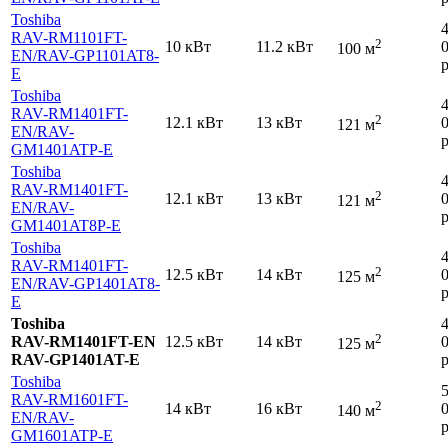
Toshiba
RAV-RM1101FT-
2
10 кВт
11.2 кВт
100 м
EN
/RAV-GP1101AT8-
р
E
Toshiba
RAV-RM1401FT-
2
12.1 кВт
13 кВт
121 м
EN
/RAV-
р
GM1401ATP-E
Toshiba
RAV-RM1401FT-
2
12.1 кВт
13 кВт
121 м
EN
/RAV-
р
GM1401AT8P-E
Toshiba
RAV-RM1401FT-
2
12.5 кВт
14 кВт
125 м
EN
/RAV-GP1401AT8-
р
E
Toshiba
2
RAV-RM1401FT-EN
12.5 кВт
14 кВт
125 м
RAV-GP1401AT-E
р
Toshiba
RAV-RM1601FT-
2
14 кВт
16 кВт
140 м
EN
/RAV-
р
GM1601ATP-E