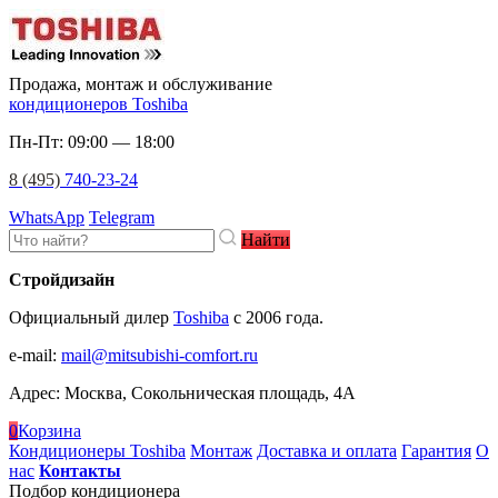
Продажа, монтаж и обслуживание
кондиционеров Toshiba
Пн-Пт: 09:00 — 18:00
8 (495)
740-23-24
WhatsApp
Telegram
Найти
Стройдизайн
Официальный дилер
Toshiba
c 2006 года.
e-mail
:
mail@mitsubishi-comfort.ru
Адрес: Москва, Сокольническая площадь, 4А
0
Корзина
Кондиционеры Toshiba
Монтаж
Доставка и оплата
Гарантия
О
нас
Контакты
Подбор кондиционера