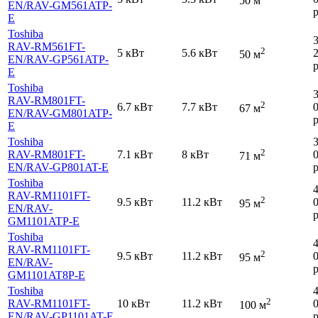
50 м
EN
/RAV-GM561ATP-
р
E
Toshiba
RAV-RM561FT-
2
5 кВт
5.6 кВт
50 м
EN
/RAV-GP561ATP-
р
E
Toshiba
RAV-RM801FT-
2
6.7 кВт
7.7 кВт
67 м
EN
/RAV-GM801ATP-
р
E
Toshiba
2
RAV-RM801FT-
7.1 кВт
8 кВт
71 м
EN
/RAV-GP801AT-E
р
Toshiba
RAV-RM1101FT-
2
9.5 кВт
11.2 кВт
95 м
EN
/RAV-
р
GM1101ATP-E
Toshiba
RAV-RM1101FT-
2
9.5 кВт
11.2 кВт
95 м
EN
/RAV-
р
GM1101AT8P-E
Toshiba
2
RAV-RM1101FT-
10 кВт
11.2 кВт
100 м
EN
/RAV-GP1101AT-E
р