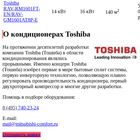
Toshiba
RAV-RM1601FT-
2
14 кВт
16 кВт
140 м
EN
/RAV-
р
GM1601AT8P-E
О кондиционерах Toshiba
На протяжении десятилетий разработки
компании Toshiba (Тошиба) в области
кондиционирования являлись
прорывными. Именно концерн Toshiba
(Тошиба) изобрел первые в мире бытовые сплит системы,
первую инверторную технологию, позволяющую плавно
регулировать производительность кондиционера, первый
двухроторный компрессор и многие другие разработки.
Помощь в подборе оборудования:
8 (495)
740-23-24
E-mail:
mail@mitsubishi-comfort.ru
Отправить заявку