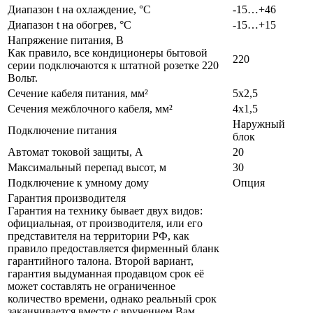
Диапазон t на охлаждение, °С
-15…+46
Диапазон t на обогрев, °С
-15…+15
Напряжение питания, В
Как правило, все кондиционеры бытовой
220
серии подключаются к штатной розетке 220
Вольт.
Сечение кабеля питания, мм²
5х2,5
Сечения межблочного кабеля, мм²
4х1,5
Наружный
Подключение питания
блок
Автомат токовой защиты, А
20
Максимальный перепад высот, м
30
Подключение к умному дому
Опция
Гарантия производителя
Гарантия на технику бывает двух видов:
официальная, от производителя, или его
представителя на территории РФ, как
правило предоставляется фирменный бланк
гарантийного талона. Второй вариант,
гарантия выдуманная продавцом срок её
может составлять не ограниченное
количество времени, однако реальный срок
заканчивается вместе с вручением Вам