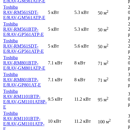
E
/RAV-GM561ATP-E
р
Toshiba
2
RAV-RM561SDT-
5 кВт
5.3 кВт
50 м
E
/RAV-GM561ATP-E
р
Toshiba
2
RAV-RM561BTP-
5 кВт
5.3 кВт
50 м
E
/RAV-GP561ATP-E
р
Toshiba
2
RAV-RM561SDT-
5 кВт
5.6 кВт
50 м
E
/RAV-GP561ATP-E
р
Toshiba
2
RAV-RM801BTP-
7.1 кВт
8 кВт
71 м
E
/RAV-GM801ATP-E
р
Toshiba
2
RAV-RM801BTP-
7.1 кВт
8 кВт
71 м
E
/RAV-GP801AT-E
р
Toshiba
RAV-RM1101BTP-
2
9.5 кВт
11.2 кВт
95 м
E
/RAV-GM1101AT8P-
р
E
Toshiba
RAV-RM1101BTP-
2
10 кВт
11.2 кВт
100 м
E
/RAV-GM1101ATP-
р
E