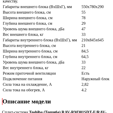
качеству.
Габариты внешнего блока (ВхШхГ), мм
550x780x290
Высота внешнего блока, см
55
Ширина внешнего блока, см
78
Глубина внешнего блока, см
29
Уровень шума внешнего блока, дБа
47
Вес внешнего блока, кг
33
Габариты внутреннего блока (ВхШхГ), мм
210x845x645
Высота внутреннего блока, см
21
Ширина внутреннего блока, см
84,5
Глубина внутреннего блока, см
64,5
Уровень шума внешнего блока, дБа
33
Вес внутреннего блока, кг
22
Режим приточной вентиляции
Есть
Подключение питания
Наружный блок
Сила тока на охлаждение, А
2,82
Сила тока на обогрев, А
4.2
Описание модели
Сплит-система
Toshiba (Тошиба) RAV-RM301SDT-E/RAV-