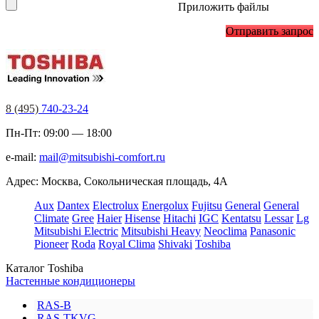
Приложить файлы
Отправить запрос
8 (495)
740-23-24
Пн-Пт: 09:00 — 18:00
e-mail:
mail@mitsubishi-comfort.ru
Адрес: Москва, Сокольническая площадь, 4А
Aux
Dantex
Electrolux
Energolux
Fujitsu
General
General
Climate
Gree
Haier
Hisense
Hitachi
IGC
Kentatsu
Lessar
Lg
Mitsubishi Electric
Mitsubishi Heavy
Neoclima
Panasonic
Pioneer
Roda
Royal Clima
Shivaki
Toshiba
Каталог Toshiba
Настенные кондиционеры
RAS-B
RAS-TKVG