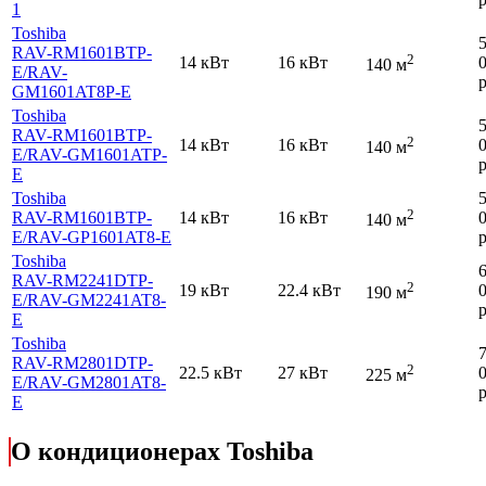
1
Toshiba
RAV-RM1601BTP-
2
14 кВт
16 кВт
140 м
E
/RAV-
р
GM1601AT8P-E
Toshiba
RAV-RM1601BTP-
2
14 кВт
16 кВт
140 м
E
/RAV-GM1601ATP-
р
E
Toshiba
2
RAV-RM1601BTP-
14 кВт
16 кВт
140 м
E
/RAV-GP1601AT8-E
р
Toshiba
RAV-RM2241DTP-
2
19 кВт
22.4 кВт
190 м
E
/RAV-GM2241AT8-
р
E
Toshiba
RAV-RM2801DTP-
2
22.5 кВт
27 кВт
225 м
E
/RAV-GM2801AT8-
р
E
О кондиционерах Toshiba