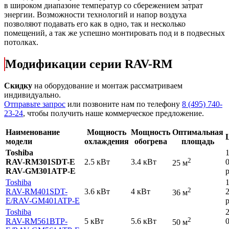
в широком диапазоне температур со сбережением затрат
энергии. Возможности технологий и напор воздуха
позволяют подавать его как в одно, так и несколько
помещений, а так же успешно монтировать под и в подвесных
потолках.
Модификации серии RAV-RM
Скидку
на оборудование и монтаж рассматриваем
индивидуально.
Отправьте запрос
или позвоните нам по телефону
8 (495) 740-
23-24
, чтобы получить наше коммерческое предложение.
Наименование
Мощность
Мощность
Оптимальная
модели
охлаждения
обогрева
площадь
Toshiba
2
RAV-RM301SDT-E
2.5 кВт
3.4 кВт
25 м
RAV-GM301ATP-E
р
Toshiba
2
RAV-RM401SDT-
3.6 кВт
4 кВт
36 м
E
/RAV-GM401ATP-E
р
Toshiba
2
RAV-RM561BTP-
5 кВт
5.6 кВт
50 м