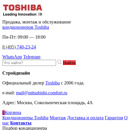
Продажа, монтаж и обслуживание
кондиционеров Toshiba
Пн-Пт: 09:00 — 18:00
8 (495)
740-23-24
WhatsApp
Telegram
Найти
Стройдизайн
Официальный дилер
Toshiba
c 2006 года.
e-mail
:
mail@mitsubishi-comfort.ru
Адрес: Москва, Сокольническая площадь, 4А
0
Корзина
Кондиционеры Toshiba
Монтаж
Доставка и оплата
Гарантия
О
нас
Контакты
Подбор кондиционера