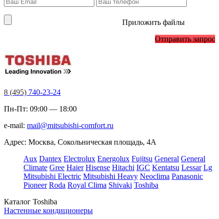
Приложить файлы
Отправить запрос
8 (495)
740-23-24
Пн-Пт: 09:00 — 18:00
e-mail:
mail@mitsubishi-comfort.ru
Адрес: Москва, Сокольническая площадь, 4А
Aux
Dantex
Electrolux
Energolux
Fujitsu
General
General
Climate
Gree
Haier
Hisense
Hitachi
IGC
Kentatsu
Lessar
Lg
Mitsubishi Electric
Mitsubishi Heavy
Neoclima
Panasonic
Pioneer
Roda
Royal Clima
Shivaki
Toshiba
Каталог Toshiba
Настенные кондиционеры