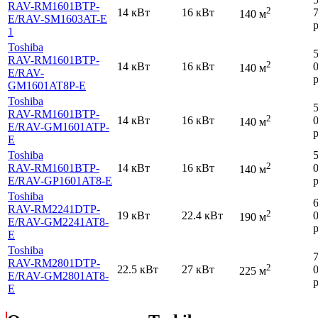
RAV-RM1601BTP-
2
14 кВт
16 кВт
140 м
E
/RAV-SM1603AT-E
р
1
Toshiba
RAV-RM1601BTP-
2
14 кВт
16 кВт
140 м
E
/RAV-
р
GM1601AT8P-E
Toshiba
RAV-RM1601BTP-
2
14 кВт
16 кВт
140 м
E
/RAV-GM1601ATP-
р
E
Toshiba
2
RAV-RM1601BTP-
14 кВт
16 кВт
140 м
E
/RAV-GP1601AT8-E
р
Toshiba
RAV-RM2241DTP-
2
19 кВт
22.4 кВт
190 м
E
/RAV-GM2241AT8-
р
E
Toshiba
RAV-RM2801DTP-
2
22.5 кВт
27 кВт
225 м
E
/RAV-GM2801AT8-
р
E