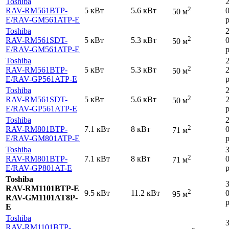
Toshiba
2
RAV-RM561BTP-
5 кВт
5.6 кВт
50 м
E
/RAV-GM561ATP-E
р
Toshiba
2
RAV-RM561SDT-
5 кВт
5.3 кВт
50 м
E
/RAV-GM561ATP-E
р
Toshiba
2
RAV-RM561BTP-
5 кВт
5.3 кВт
50 м
E
/RAV-GP561ATP-E
р
Toshiba
2
RAV-RM561SDT-
5 кВт
5.6 кВт
50 м
E
/RAV-GP561ATP-E
р
Toshiba
2
RAV-RM801BTP-
7.1 кВт
8 кВт
71 м
E
/RAV-GM801ATP-E
р
Toshiba
2
RAV-RM801BTP-
7.1 кВт
8 кВт
71 м
E
/RAV-GP801AT-E
р
Toshiba
RAV-RM1101BTP-E
2
9.5 кВт
11.2 кВт
95 м
RAV-GM1101AT8P-
р
E
Toshiba
RAV-RM1101BTP-