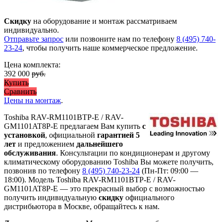
Скидку
на оборудование и монтаж рассматриваем
индивидуально.
Отправьте запрос
или позвоните нам по телефону
8 (495) 740-
23-24
, чтобы получить наше коммерческое предложение.
Цена комплекта:
392 000
руб.
Купить
Сравнить
Цены на монтаж
.
Toshiba RAV-RM1101BTP-E / RAV-
GM1101AT8P-E предлагаем Вам купить
с
установкой
, официальной
гарантией 5
лет
и предложением
дальнейшего
обслуживания
. Консультации по кондиционерам и другому
климатическому оборудованию Toshiba Вы можете получить,
позвонив по телефону
8 (495) 740-23-24
(Пн-Пт: 09:00 —
18:00). Модель Toshiba RAV-RM1101BTP-E / RAV-
GM1101AT8P-E
— это
прекрасный выбор с
возможностью
получить индивидуальную
скидку
официального
дистрибьютора в Москве, обращайтесь к нам.