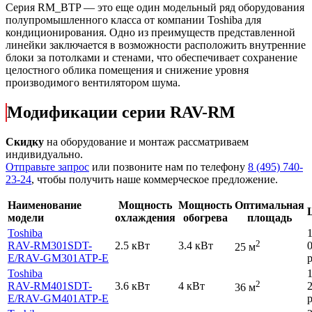
Серия RM_BTP — это еще один модельный ряд оборудования
полупромышленного класса от компании Toshiba для
кондиционирования. Одно из преимуществ представленной
линейки заключается в возможности расположить внутренние
блоки за потолками и стенами, что обеспечивает сохранение
целостного облика помещения и снижение уровня
производимого вентилятором шума.
Модификации серии RAV-RM
Скидку
на оборудование и монтаж рассматриваем
индивидуально.
Отправьте запрос
или позвоните нам по телефону
8 (495) 740-
23-24
, чтобы получить наше коммерческое предложение.
Наименование
Мощность
Мощность
Оптимальная
модели
охлаждения
обогрева
площадь
Toshiba
2
RAV-RM301SDT-
2.5 кВт
3.4 кВт
25 м
E
/RAV-GM301ATP-E
р
Toshiba
2
RAV-RM401SDT-
3.6 кВт
4 кВт
36 м
E
/RAV-GM401ATP-E
р