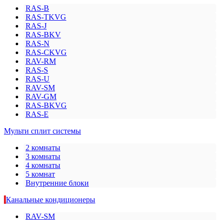
RAS-B
RAS-TKVG
RAS-J
RAS-BKV
RAS-N
RAS-CKVG
RAV-RM
RAS-S
RAS-U
RAV-SM
RAV-GM
RAS-BKVG
RAS-E
Мульти сплит системы
2 комнаты
3 комнаты
4 комнаты
5 комнат
Внутренние блоки
Канальные кондиционеры
RAV-SM