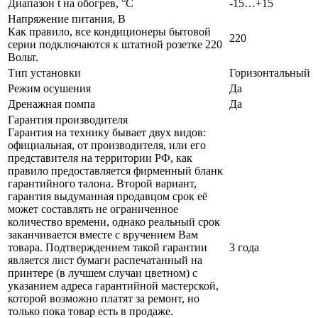
Диапазон t на обогрев, °С
-15…+15
Напряжение питания, В
Как правило, все кондиционеры бытовой
220
серии подключаются к штатной розетке 220
Вольт.
Тип установки
Горизонтальный
Режим осушения
Да
Дренажная помпа
Да
Гарантия производителя
Гарантия на технику бывает двух видов:
официальная, от производителя, или его
представителя на территории РФ, как
правило предоставляется фирменный бланк
гарантийного талона. Второй вариант,
гарантия выдуманная продавцом срок её
может составлять не ограниченное
количество времени, однако реальный срок
заканчивается вместе с вручением Вам
товара. Подтверждением такой гарантии
3 года
является лист бумаги распечатанный на
принтере (в лучшем случаи цветном) с
указанием адреса гарантийной мастерской,
которой возможно платят за ремонт, но
только пока товар есть в продаже.