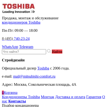
Продажа, монтаж и обслуживание
кондиционеров Toshiba
Пн-Пт: 09:00 — 18:00
8 (495)
740-23-24
WhatsApp
Telegram
Найти
Стройдизайн
Официальный дилер
Toshiba
c 2006 года.
e-mail
:
mail@mitsubishi-comfort.ru
Адрес: Москва, Сокольническая площадь, 4А
0
Корзина
Кондиционеры Toshiba
Монтаж
Доставка и оплата
Гарантия
О
нас
Контакты
Подбор кондиционера