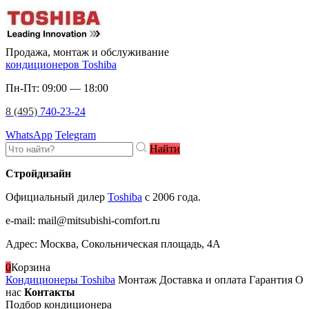
Продажа, монтаж и обслуживание
кондиционеров Toshiba
Пн-Пт: 09:00 — 18:00
8 (495)
740-23-24
WhatsApp
Telegram
Найти
Стройдизайн
Официальный дилер
Toshiba
c 2006 года.
e-mail
:
mail@mitsubishi-comfort.ru
Адрес: Москва, Сокольническая площадь, 4А
0
Корзина
Кондиционеры Toshiba
Монтаж
Доставка и оплата
Гарантия
О
нас
Контакты
Подбор кондиционера