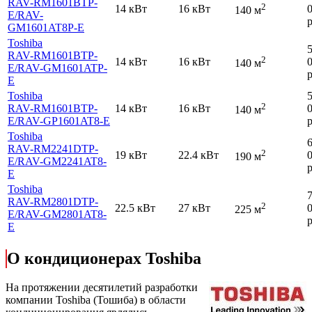
RAV-RM1601BTP-
2
14 кВт
16 кВт
140 м
E
/RAV-
р
GM1601AT8P-E
Toshiba
RAV-RM1601BTP-
2
14 кВт
16 кВт
140 м
E
/RAV-GM1601ATP-
р
E
Toshiba
2
RAV-RM1601BTP-
14 кВт
16 кВт
140 м
E
/RAV-GP1601AT8-E
р
Toshiba
RAV-RM2241DTP-
2
19 кВт
22.4 кВт
190 м
E
/RAV-GM2241AT8-
р
E
Toshiba
RAV-RM2801DTP-
2
22.5 кВт
27 кВт
225 м
E
/RAV-GM2801AT8-
р
E
О кондиционерах Toshiba
На протяжении десятилетий разработки
компании Toshiba (Тошиба) в области