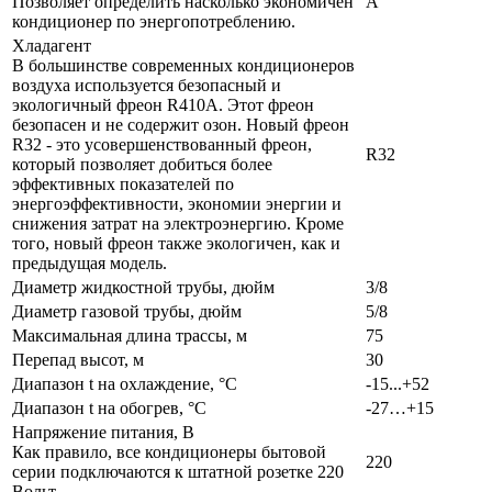
Позволяет определить насколько экономичен
A
кондиционер по энергопотреблению.
Хладагент
В большинстве современных кондиционеров
воздуха используется безопасный и
экологичный фреон R410A. Этот фреон
безопасен и не содержит озон. Новый фреон
R32 - это усовершенствованный фреон,
R32
который позволяет добиться более
эффективных показателей по
энергоэффективности, экономии энергии и
снижения затрат на электроэнергию. Кроме
того, новый фреон также экологичен, как и
предыдущая модель.
Диаметр жидкостной трубы, дюйм
3/8
Диаметр газовой трубы, дюйм
5/8
Максимальная длина трассы, м
75
Перепад высот, м
30
Диапазон t на охлаждение, °С
-15...+52
Диапазон t на обогрев, °С
-27…+15
Напряжение питания, В
Как правило, все кондиционеры бытовой
220
серии подключаются к штатной розетке 220
Вольт.