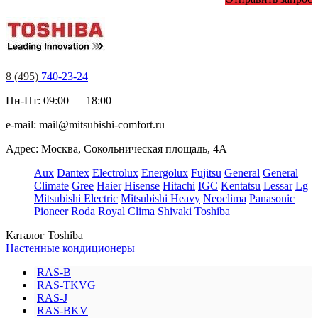
8 (495)
740-23-24
Пн-Пт: 09:00 — 18:00
e-mail:
mail@mitsubishi-comfort.ru
Адрес: Москва, Сокольническая площадь, 4А
Aux
Dantex
Electrolux
Energolux
Fujitsu
General
General
Climate
Gree
Haier
Hisense
Hitachi
IGC
Kentatsu
Lessar
Lg
Mitsubishi Electric
Mitsubishi Heavy
Neoclima
Panasonic
Pioneer
Roda
Royal Clima
Shivaki
Toshiba
Каталог Toshiba
Настенные кондиционеры
RAS-B
RAS-TKVG
RAS-J
RAS-BKV