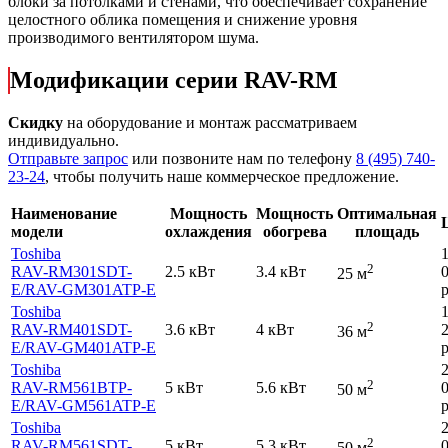
блоки за потолками и стенами, что обеспечивает сохранение
целостного облика помещения и снижение уровня
производимого вентилятором шума.
Модификации серии RAV-RM
Скидку
на оборудование и монтаж рассматриваем
индивидуально.
Отправьте запрос
или позвоните нам по телефону
8 (495) 740-
23-24
, чтобы получить наше коммерческое предложение.
Наименование
Мощность
Мощность
Оптимальная
модели
охлаждения
обогрева
площадь
Toshiba
2
RAV-RM301SDT-
2.5 кВт
3.4 кВт
25 м
E
/RAV-GM301ATP-E
р
Toshiba
2
RAV-RM401SDT-
3.6 кВт
4 кВт
36 м
E
/RAV-GM401ATP-E
р
Toshiba
2
RAV-RM561BTP-
5 кВт
5.6 кВт
50 м
E
/RAV-GM561ATP-E
р
Toshiba
2
RAV-RM561SDT-
5 кВт
5.3 кВт
50 м