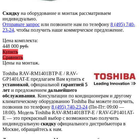
Скидку
на оборудование и монтаж рассматриваем
индивидуально.
Отправьте запрос
или позвоните нам по телефону
8 (495) 740-
23-24
, чтобы получить наше коммерческое предложение.
Цена комплекта:
448 000
руб.
Купить
Сравнить
Цены на монтаж
.
Toshiba RAV-RM1401BTP-E / RAV-
GP1401AT-E предлагаем Вам купить
с
установкой
, официальной
гарантией 5
лет
и предложением
дальнейшего
обслуживания
. Консультации по кондиционерам и другому
климатическому оборудованию Toshiba Вы можете получить,
позвонив по телефону
8 (495) 740-23-24
(Пн-Пт: 09:00 —
18:00). Модель Toshiba RAV-RM1401BTP-E / RAV-GP1401AT-
E
— это
прекрасный выбор с
возможностью получить
индивидуальную
скидку
официального дистрибьютора в
Москве, обращайтесь к нам.