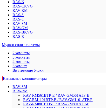
RAS-N
RAS-CKVG
RAV-RM
RAS-S
RAS-U
RAV-SM
RAV-GM
RAS-BKVG
RAS-E
Мульти сплит системы
2 комнаты
3 комнаты
4 комнаты
5 комнат
Внутренние блоки
Канальные кондиционеры
RAV-SM
RAV-RM
RAV-RM561BTP-E / RAV-GM561ATP-E
RAV-RM1101BTP-E / RAV-GM1101ATP-E
RAV-RM801BTP-E / RAV-GM801ATP-E