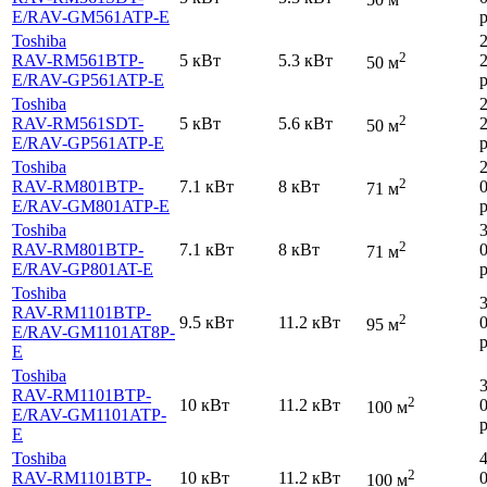
E
/RAV-GM561ATP-E
р
Toshiba
2
RAV-RM561BTP-
5 кВт
5.3 кВт
50 м
E
/RAV-GP561ATP-E
р
Toshiba
2
RAV-RM561SDT-
5 кВт
5.6 кВт
50 м
E
/RAV-GP561ATP-E
р
Toshiba
2
RAV-RM801BTP-
7.1 кВт
8 кВт
71 м
E
/RAV-GM801ATP-E
р
Toshiba
2
RAV-RM801BTP-
7.1 кВт
8 кВт
71 м
E
/RAV-GP801AT-E
р
Toshiba
RAV-RM1101BTP-
2
9.5 кВт
11.2 кВт
95 м
E
/RAV-GM1101AT8P-
р
E
Toshiba
RAV-RM1101BTP-
2
10 кВт
11.2 кВт
100 м
E
/RAV-GM1101ATP-
р
E
Toshiba
2
RAV-RM1101BTP-
10 кВт
11.2 кВт
100 м