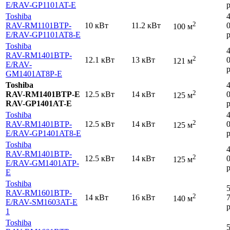
E
/RAV-GP1101AT-E
р
Toshiba
2
RAV-RM1101BTP-
10 кВт
11.2 кВт
100 м
E
/RAV-GP1101AT8-E
р
Toshiba
RAV-RM1401BTP-
2
12.1 кВт
13 кВт
121 м
E
/RAV-
р
GM1401AT8P-E
Toshiba
2
RAV-RM1401BTP-E
12.5 кВт
14 кВт
125 м
RAV-GP1401AT-E
р
Toshiba
2
RAV-RM1401BTP-
12.5 кВт
14 кВт
125 м
E
/RAV-GP1401AT8-E
р
Toshiba
RAV-RM1401BTP-
2
12.5 кВт
14 кВт
125 м
E
/RAV-GM1401ATP-
р
E
Toshiba
RAV-RM1601BTP-
2
14 кВт
16 кВт
140 м
E
/RAV-SM1603AT-E
р
1
Toshiba