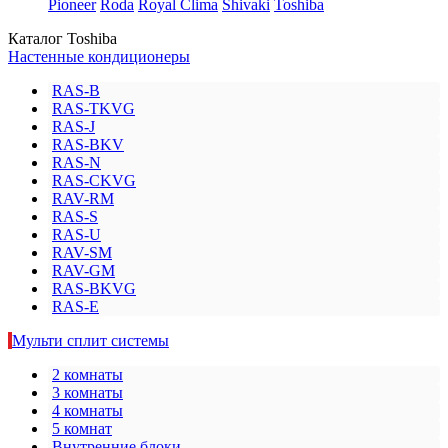
Pioneer
Roda
Royal Clima
Shivaki
Toshiba
Каталог Toshiba
Настенные кондиционеры
RAS-B
RAS-TKVG
RAS-J
RAS-BKV
RAS-N
RAS-CKVG
RAV-RM
RAS-S
RAS-U
RAV-SM
RAV-GM
RAS-BKVG
RAS-E
Мульти сплит системы
2 комнаты
3 комнаты
4 комнаты
5 комнат
Внутренние блоки