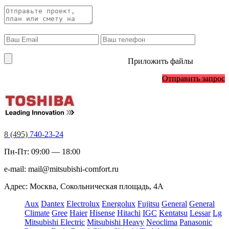
Приложить файлы
Отправить запрос
8 (495)
740-23-24
Пн-Пт: 09:00 — 18:00
e-mail:
mail@mitsubishi-comfort.ru
Адрес: Москва, Сокольническая площадь, 4А
Aux
Dantex
Electrolux
Energolux
Fujitsu
General
General
Climate
Gree
Haier
Hisense
Hitachi
IGC
Kentatsu
Lessar
Lg
Mitsubishi Electric
Mitsubishi Heavy
Neoclima
Panasonic