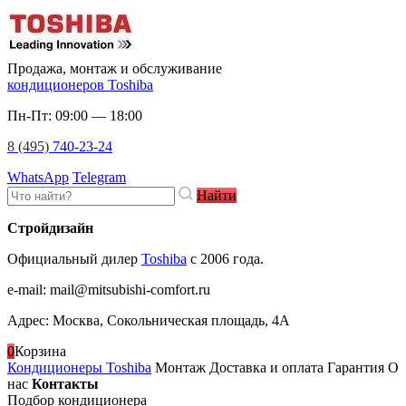
Продажа, монтаж и обслуживание
кондиционеров Toshiba
Пн-Пт: 09:00 — 18:00
8 (495)
740-23-24
WhatsApp
Telegram
Найти
Стройдизайн
Официальный дилер
Toshiba
c 2006 года.
e-mail
:
mail@mitsubishi-comfort.ru
Адрес: Москва, Сокольническая площадь, 4А
0
Корзина
Кондиционеры Toshiba
Монтаж
Доставка и оплата
Гарантия
О
нас
Контакты
Подбор кондиционера