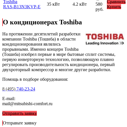
Toshiba
Сравнить
35 кВт
4.2 кВт
580
RAS-B13N3KVP-E
Купить
руб.
О кондиционерах Toshiba
На протяжении десятилетий разработки
компании Toshiba (Тошиба) в области
кондиционирования являлись
прорывными. Именно концерн Toshiba
(Тошиба) изобрел первые в мире бытовые сплит системы,
первую инверторную технологию, позволяющую плавно
регулировать производительность кондиционера, первый
двухроторный компрессор и многие другие разработки.
Помощь в подборе оборудования:
8 (495)
740-23-24
E-mail:
mail@mitsubishi-comfort.ru
Отправить заявку
Отправьте заявку