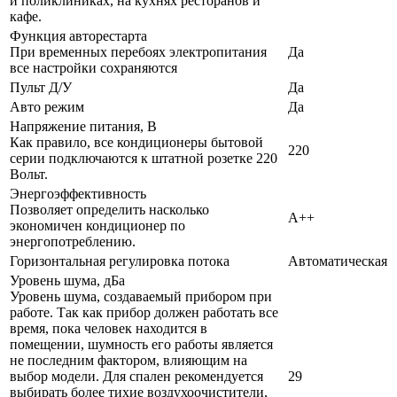
и поликлиниках, на кухнях ресторанов и
кафе.
Функция авторестарта
При временных перебоях электропитания
Да
все настройки сохраняются
Пульт Д/У
Да
Авто режим
Да
Напряжение питания, В
Как правило, все кондиционеры бытовой
220
серии подключаются к штатной розетке 220
Вольт.
Энергоэффективность
Позволяет определить насколько
A++
экономичен кондиционер по
энергопотреблению.
Горизонтальная регулировка потока
Автоматическая
Уровень шума, дБа
Уровень шума, создаваемый прибором при
работе. Так как прибор должен работать все
время, пока человек находится в
помещении, шумность его работы является
не последним фактором, влияющим на
выбор модели. Для спален рекомендуется
29
выбирать более тихие воздухоочистители,