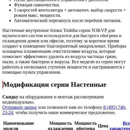
Функция самоочистки.
5 скоростей вентилятора + автоматич. выбор скорости +
режим макс. мощности.
Автоматический перезапуск после перебоев питания.
Настенные внутренние блоки Toshiba серии N3KVP для
мультисплит-систем используются для быстрого обогрева и
охлаждения домов или офисов, поэтому за короткое время
создают в помещение благоприятный микроклимат. Приборы
оснащены плазменными очистителями воздуха, которые
помогают эффективно удалить из воздуха частицы грязи,
пыли, а также бактерии и вирусы. Все модели из серии могут
работать в нескольких ступенях мощности и настраиваются с
помощью пульта управления.
Модификации серии Настенные
Скидку
на оборудование и монтаж рассматриваем
индивидуально.
Отправьте запрос
или позвоните нам по телефону
8 (495) 740-
23-24
, чтобы получить наше коммерческое предложение.
Наименование
Мощность
Мощность
Все
Цена
модели
охлаждения
обогрева
характер