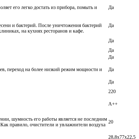
ляет его легко достать из прибора, помыть и
Да
есени и бактерий. После уничтожения бактерий
Да
линиках, на кухнях ресторанов и кафе.
Да
Да
Да
ев, переход на более низкий режим мощности и
Да
Да
220
A++
ении, шумность его работы является не последним
20
 Как правило, очистители и увлажнители воздуха
28,8x77x22,5