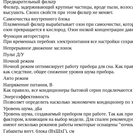
Предварительный фильтр
Фильтр, задерживающий крупные частицы, вроде пыли, волоса и
высушить. Своих свойств при этом фильтр не меняет.
Самоочистка внутреннего блока
Плазменный фильтр вырабатывает озон при самоочистке, кото
озон превращается в кислород. Озон низкой концентрации дав
Функция авторестарта
При временных перебоях электропитания все настройки сохра
Непрерывное движение заслонок
Пульт Д/У
Ночной режим
Ночной режим оптимизирует работу прибора для сна. Как прав
как следствие, общее снижение уровня шума прибора.
Авто режим
Напряжение питания, В
Как правило, все кондиционеры бытовой серии подключаются к
Энергоэффективность
Позволяет определить насколько экономичен кондиционер по 
Уровень шума, дБа
Уровень шума, создаваемый прибором при работе. Так как при
фактором, влияющим на выбор модели. Для спален рекомендует
имеют несколько режимов работы некоторые оснащены "ночны
Габариты внут. блока (ВхШхГ), см