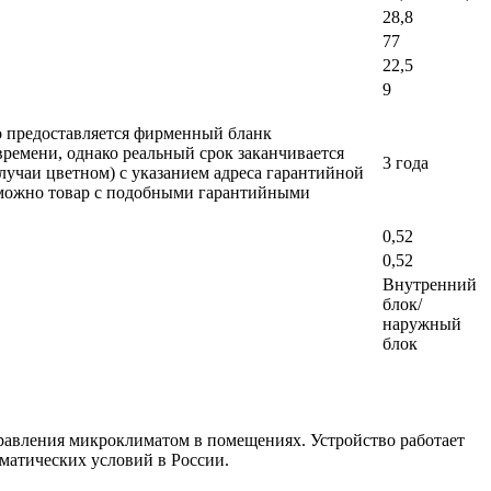
28,8
77
22,5
9
ло предоставляется фирменный бланк
времени, однако реальный срок заканчивается
3 года
лучаи цветном) с указанием адреса гарантийной
возможно товар с подобными гарантийными
0,52
0,52
Внутренний
блок/
наружный
блок
равления микроклиматом в помещениях. Устройство работает
иматических условий в России.