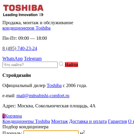
Продажа, монтаж и обслуживание
кондиционеров Toshiba
Пн-Пт: 09:00 — 18:00
8 (495)
740-23-24
WhatsApp
Telegram
Найти
Стройдизайн
Официальный дилер
Toshiba
c 2006 года.
e-mail
:
mail@mitsubishi-comfort.ru
Адрес: Москва, Сокольническая площадь, 4А
0
Корзина
Кондиционеры Toshiba
Монтаж
Доставка и оплата
Гарантия
О 
Подбор кондиционера
2
Площадь:
м