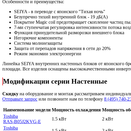
Особенности и преимущества:
SEIYA - в переводе с японского "Тихая ночь"
Безупречно тихий внутренний блок - 19 дБ(А)
Покрытие Magic coil предотвращает скопление частиц п
7-ми ступенчатая регулировка интенсивности потока воз
Функция принудительной разморозки внешнего блока
Негорючие компоненты
Система молниезащиты
Защита от перепадов напряжения в сети до 20%
Режим экономии электроэнергии
Линейка
SEIYA
внутренних настенных блоков от японского бр
площади. Все изделия оснащены высококачественными инверт
Модификации серии Настенные
Скидку
на оборудование и монтаж рассматриваем индивидуал
Отправьте запрос
или позвоните нам по телефону
8 (495) 740-2
Наименование модели
Мощность охлаждения
Мощность об
Toshiba
1.5 кВт
2 кВт
RAS-B05J2KVG-E
Toshiba
1.5 кВт
2 кВт