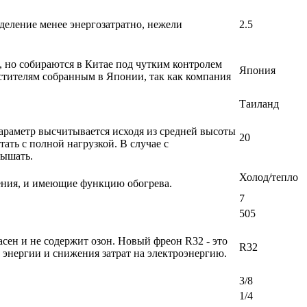
деление менее энергозатратно, нежели
2.5
, но собираются в Китае под чутким контролем
Япония
стителям собранным в Японии, так как компания
Таиланд
араметр высчитывается исходя из средней высоты
20
ать с полной нагрузкой. В случае с
вышать.
Холод/тепло
ения, и имеющие функцию обогрева.
7
505
ен и не содержит озон. Новый фреон R32 - это
R32
энергии и снижения затрат на электроэнергию.
3/8
1/4