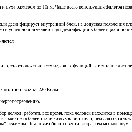
 пуха размером до 10нм. Чаще всего конструкция фильтра позво
рый дезинфицирует внутренний блок, не допуская появления пл
но и успешно применяется для дезинфекции в больницах и полик
няются
ило, это отключение всех звуковых функций, затемнение диспле
 штатной розетке 220 Вольт.
энергопотреблению.
бор должен работать все время, пока человек находится в помещ
ся выбирать более тихие воздухоочистители, чем для гостиной.
м" режимом. Чем ниже обороты вентилятора, тем меньше шум.