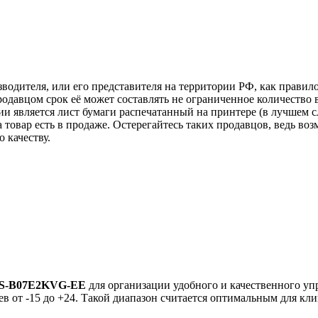
зводителя, или его представителя на территории РФ, как прави
одавцом срок её может составлять не ограниченное количество 
ии является лист бумаги распечатанный на принтере (в лучшем с
ка товар есть в продаже. Остерегайтесь таких продавцов, ведь 
 качеству.
RAS-B07E2KVG-EE
для организации удобного и качественного уп
рев от -15 до +24. Такой диапазон считается оптимальным для кл