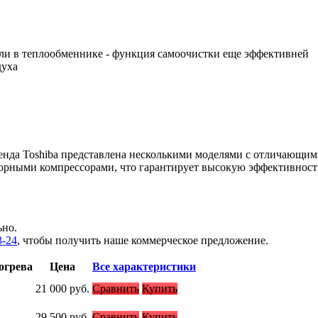
ыли в теплообменнике - функция самоочистки еще эффективней
духа
енда Toshiba представлена несколькими моделями с отличающи
орными компрессорами, что гарантирует высокую эффективность
ьно.
3-24
, чтобы получить наше коммерческое предложение.
огрева
Цена
Все характеристики
21 000
руб.
Сравнить
Купить
29 500
руб.
Сравнить
Купить