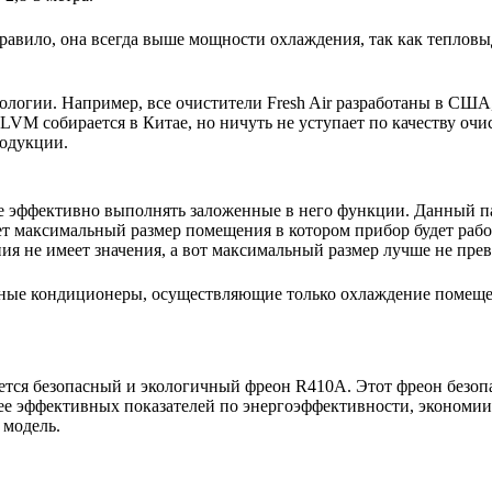
авило, она всегда выше мощности охлаждения, так как тепловы
нологии. Например, все очистители Fresh Air разработаны в США
VM собирается в Китае, но ничуть не уступает по качеству очи
родукции.
е эффективно выполнять заложенные в него функции. Данный п
ет максимальный размер помещения в котором прибор будет работ
 не имеет значения, а вот максимальный размер лучше не пре
ьные кондиционеры, осуществляющие только охлаждение помещ
тся безопасный и экологичный фреон R410A. Этот фреон безопас
ее эффективных показателей по энергоэффективности, экономии 
 модель.