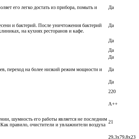
ляет его легко достать из прибора, помыть и
Да
есени и бактерий. После уничтожения бактерий
Да
линиках, на кухнях ресторанов и кафе.
Да
Да
Да
ев, переход на более низкий режим мощности и
Да
Да
220
A++
ении, шумность его работы является не последним
21
 Как правило, очистители и увлажнители воздуха
29,3x79,8x23