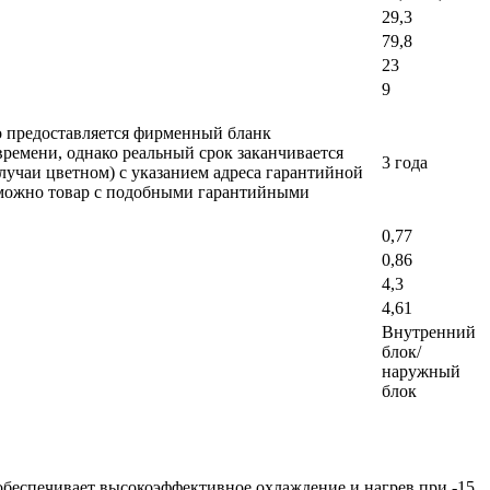
29,3
79,8
23
9
ло предоставляется фирменный бланк
времени, однако реальный срок заканчивается
3 года
лучаи цветном) с указанием адреса гарантийной
возможно товар с подобными гарантийными
0,77
0,86
4,3
4,61
Внутренний
блок/
наружный
блок
 обеспечивает высокоэффективное охлаждение и нагрев при -15