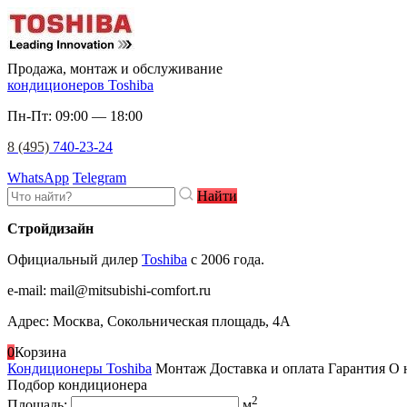
Продажа, монтаж и обслуживание
кондиционеров Toshiba
Пн-Пт: 09:00 — 18:00
8 (495)
740-23-24
WhatsApp
Telegram
Найти
Стройдизайн
Официальный дилер
Toshiba
c 2006 года.
e-mail
:
mail@mitsubishi-comfort.ru
Адрес: Москва, Сокольническая площадь, 4А
0
Корзина
Кондиционеры Toshiba
Монтаж
Доставка и оплата
Гарантия
О 
Подбор кондиционера
2
Площадь:
м