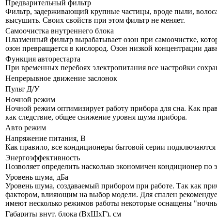
Предварительный фильтр
Фильтр, задерживающий крупные частицы, вроде пыли, волоса и
высушить. Своих свойств при этом фильтр не меняет.
Самоочистка внутреннего блока
Плазменный фильтр вырабатывает озон при самоочистке, кото
озон превращается в кислород. Озон низкой концентрации дав
Функция авторестарта
При временных перебоях электропитания все настройки сохра
Непрерывное движение заслонок
Пульт Д/У
Ночной режим
Ночной режим оптимизирует работу прибора для сна. Как прав
как следствие, общее снижение уровня шума прибора.
Авто режим
Напряжение питания, В
Как правило, все кондиционеры бытовой серии подключаются к
Энергоэффективность
Позволяет определить насколько экономичен кондиционер по 
Уровень шума, дБа
Уровень шума, создаваемый прибором при работе. Так как при
фактором, влияющим на выбор модели. Для спален рекомендует
имеют несколько режимов работы некоторые оснащены "ночны
Габариты внут. блока (ВхШхГ), см