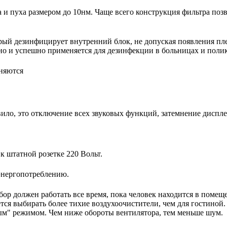
 пуха размером до 10нм. Чаще всего конструкция фильтра позво
рый дезинфицирует внутренний блок, не допуская появления пл
но и успешно применяется для дезинфекции в больницах и полик
няются
ило, это отключение всех звуковых функций, затемнение диспле
 штатной розетке 220 Вольт.
энергопотреблению.
бор должен работать все время, пока человек находится в помещ
ся выбирать более тихие воздухоочистители, чем для гостиной.
м" режимом. Чем ниже обороты вентилятора, тем меньше шум.