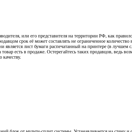
зводителя, или его представителя на территории РФ, как прави
одавцом срок её может составлять не ограниченное количество 
ии является лист бумаги распечатанный на принтере (в лучшем с
ка товар есть в продаже. Остерегайтесь таких продавцов, ведь 
 качеству.
ний блок от мульти-сплит системы. Устанавливается на стену и