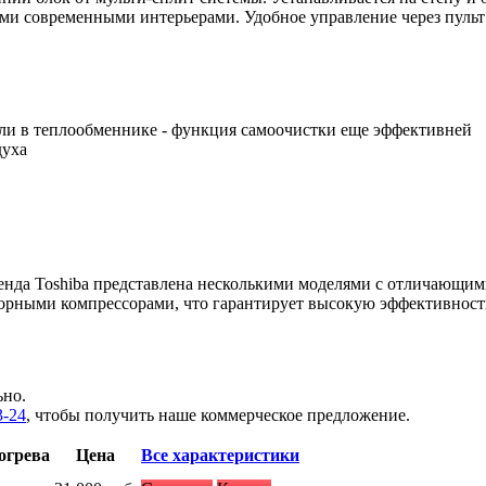
семи современными интерьерами. Удобное управление через пуль
ыли в теплообменнике - функция самоочистки еще эффективней
духа
енда Toshiba представлена несколькими моделями с отличающи
орными компрессорами, что гарантирует высокую эффективность
ьно.
3-24
, чтобы получить наше коммерческое предложение.
огрева
Цена
Все характеристики