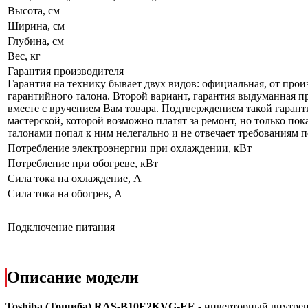
Высота, см
Ширина, см
Глубина, см
Вес, кг
Гарантия производителя
Гарантия на технику бывает двух видов: официальная, от прои
гарантийного талона. Второй вариант, гарантия выдуманная пр
вместе с вручением Вам товара. Подтверждением такой гарант
мастерской, которой возможно платят за ремонт, но только по
талонами попал к ним нелегально и не отвечает требованиям по
Потребление электроэнергии при охлаждении, кВт
Потребление при обогреве, кВт
Сила тока на охлаждение, А
Сила тока на обогрев, А
Подключение питания
Описание модели
Toshiba (Тошиба) RAS-B10E2KVG-EE
- инверторный внутрен