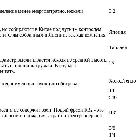
деление менее энергозатратно, нежели
3.2
, но собираются в Китае под чутким контролем
Япония
стителям собранным в Японии, так как компания
Таиланд
араметр высчитывается исходя из средней высоты
25
ать с полной нагрузкой. В случае с
вышать.
Холод/тепло
ения, и имеющие функцию обогрева.
10
540
ен и не содержит озон. Новый фреон R32 - это
R32
энергии и снижения затрат на электроэнергию.
3/8
1/4