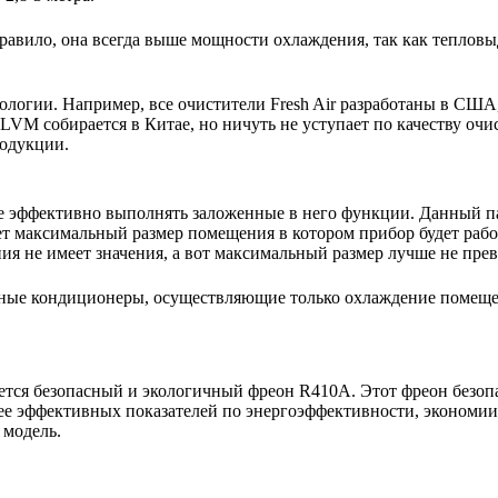
авило, она всегда выше мощности охлаждения, так как тепловы
нологии. Например, все очистители Fresh Air разработаны в США
VM собирается в Китае, но ничуть не уступает по качеству очи
родукции.
е эффективно выполнять заложенные в него функции. Данный п
ет максимальный размер помещения в котором прибор будет работ
 не имеет значения, а вот максимальный размер лучше не пре
ьные кондиционеры, осуществляющие только охлаждение помещ
тся безопасный и экологичный фреон R410A. Этот фреон безопас
ее эффективных показателей по энергоэффективности, экономии 
 модель.