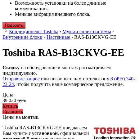
Возможность установки на более длинные
коммуникации.
Меньше вибрация внешнего блока.
Подбрать
Кондиционеры Toshiba
›
Мульти сплит системы
›
Внутренние блоки
›
Настенные
› RAS-B13CKVG-EE
Toshiba RAS-B13CKVG-EE
Скидку
на оборудование и монтаж рассматриваем
индивидуально.
Отправьте запрос
или позвоните нам по телефону
8 (495) 740-
23-24
, чтобы получить наше коммерческое предложение.
Цена:
39 020
руб.
Купить
Сравнить
Цены на монтаж
.
Toshiba RAS-B13CKVG-EE предлагаем
Вам купить
с установкой
, официальной
гарантией 5 лет
и предложением