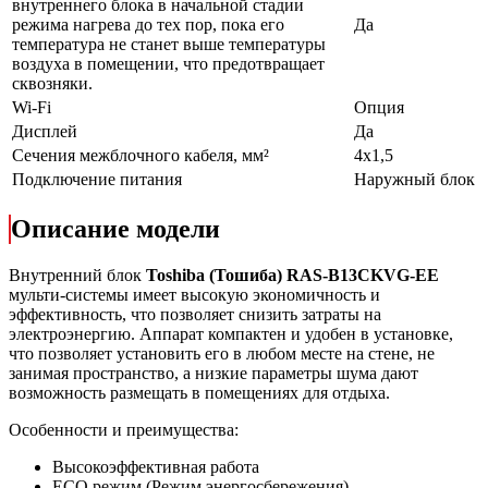
внутреннего блока в начальной стадии
режима нагрева до тех пор, пока его
Да
температура не станет выше температуры
воздуха в помещении, что предотвращает
сквозняки.
Wi-Fi
Опция
Дисплей
Да
Сечения межблочного кабеля, мм²
4х1,5
Подключение питания
Наружный блок
Описание модели
Внутренний блок
Toshiba
(Тошиба)
RAS
-
B
13
CKVG
-
EE
мульти-системы имеет высокую экономичность и
эффективность, что позволяет снизить затраты на
электроэнергию. Аппарат компактен и удобен в установке,
что позволяет установить его в любом месте на стене, не
занимая пространство, а низкие параметры шума дают
возможность размещать в помещениях для отдыха.
Особенности и преимущества:
Высокоэффективная работа
ECO режим (Режим энергосбережения)