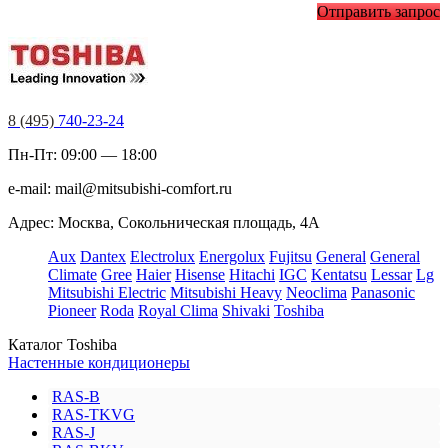
Отправить запрос
8 (495)
740-23-24
Пн-Пт: 09:00 — 18:00
e-mail:
mail@mitsubishi-comfort.ru
Адрес: Москва, Сокольническая площадь, 4А
Aux
Dantex
Electrolux
Energolux
Fujitsu
General
General
Climate
Gree
Haier
Hisense
Hitachi
IGC
Kentatsu
Lessar
Lg
Mitsubishi Electric
Mitsubishi Heavy
Neoclima
Panasonic
Pioneer
Roda
Royal Clima
Shivaki
Toshiba
Каталог Toshiba
Настенные кондиционеры
RAS-B
RAS-TKVG
RAS-J