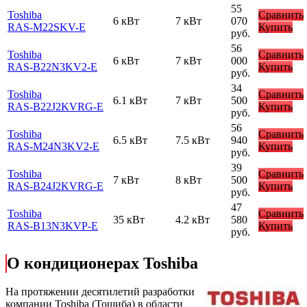
55
Toshiba
Сравнить
6 кВт
7 кВт
070
RAS-M22SKV-E
Купить
руб.
56
Toshiba
Сравнить
6 кВт
7 кВт
000
RAS-B22N3KV2-E
Купить
руб.
34
Toshiba
Сравнить
6.1 кВт
7 кВт
500
RAS-B22J2KVRG-E
Купить
руб.
56
Toshiba
Сравнить
6.5 кВт
7.5 кВт
940
RAS-M24N3KV2-E
Купить
руб.
39
Toshiba
Сравнить
7 кВт
8 кВт
500
RAS-B24J2KVRG-E
Купить
руб.
47
Toshiba
Сравнить
35 кВт
4.2 кВт
580
RAS-B13N3KVP-E
Купить
руб.
О кондиционерах Toshiba
На протяжении десятилетий разработки
компании Toshiba (Тошиба) в области