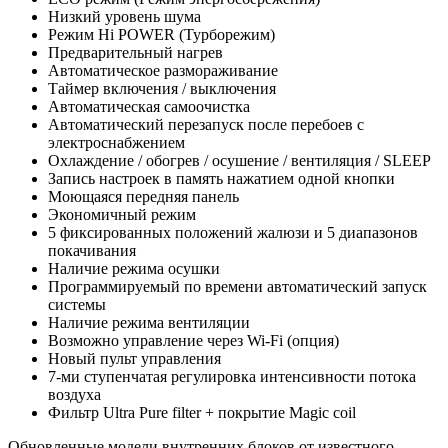
Низкий уровень шума
Режим Hi POWER (Турборежим)
Предварительный нагрев
Автоматическое размораживание
Таймер включения / выключения
Автоматическая самоочистка
Автоматический перезапуск после перебоев с
электроснабжением
Охлаждение / обогрев / осушение / вентиляция / SLEEP
Запись настроек в память нажатием одной кнопки
Моющаяся передняя панель
Экономичный режим
5 фиксированных положений жалюзи и 5 диапазонов
покачивания
Наличие режима осушки
Программируемый по времени автоматический запуск
системы
Наличие режима вентиляции
Возможно управление через Wi-Fi (опция)
Новый пульт управления
7-ми ступенчатая регулировка интенсивности потока
воздуха
Фильтр Ultra Pure filter + покрытие Magic coil
Обновленные модели внутренних блоков от известного