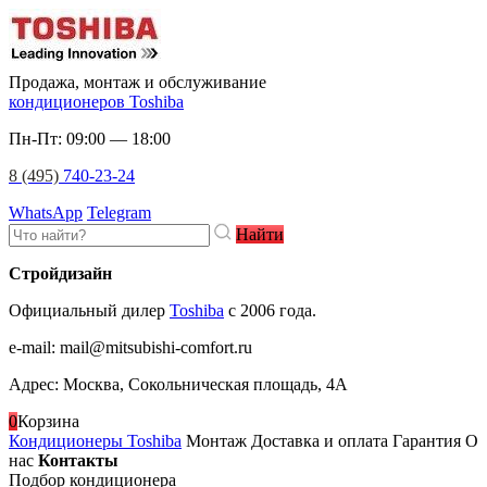
Продажа, монтаж и обслуживание
кондиционеров Toshiba
Пн-Пт: 09:00 — 18:00
8 (495)
740-23-24
WhatsApp
Telegram
Найти
Стройдизайн
Официальный дилер
Toshiba
c 2006 года.
e-mail
:
mail@mitsubishi-comfort.ru
Адрес: Москва, Сокольническая площадь, 4А
0
Корзина
Кондиционеры Toshiba
Монтаж
Доставка и оплата
Гарантия
О
нас
Контакты
Подбор кондиционера