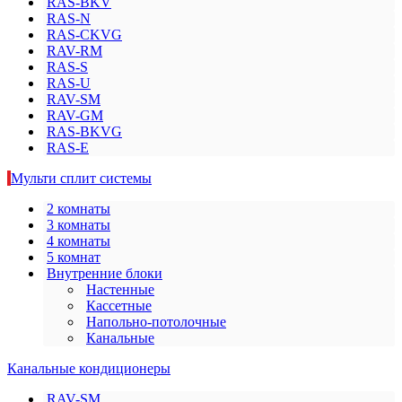
RAS-BKV
RAS-N
RAS-CKVG
RAV-RM
RAS-S
RAS-U
RAV-SM
RAV-GM
RAS-BKVG
RAS-E
Мульти сплит системы
2 комнаты
3 комнаты
4 комнаты
5 комнат
Внутренние блоки
Настенные
Кассетные
Напольно-потолочные
Канальные
Канальные кондиционеры
RAV-SM