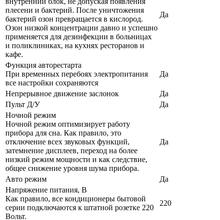
внутренний блок, не допуская появления
плесени и бактерий. После уничтожения
Да
бактерий озон превращается в кислород.
Озон низкой концентрации давно и успешно
применяется для дезинфекции в больницах
и поликлиниках, на кухнях ресторанов и
кафе.
Функция авторестарта
При временных перебоях электропитания
Да
все настройки сохраняются
Непрерывное движение заслонок
Да
Пульт Д/У
Да
Ночной режим
Ночной режим оптимизирует работу
прибора для сна. Как правило, это
отключение всех звуковых функций,
Да
затемнение дисплеев, переход на более
низкий режим мощности и как следствие,
общее снижение уровня шума прибора.
Авто режим
Да
Напряжение питания, В
Как правило, все кондиционеры бытовой
220
серии подключаются к штатной розетке 220
Вольт.