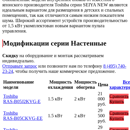
японского производителя Toshiba серии SEIYA NEW являются
идеальным вариантом для размещения в детских и спальных
помещениях, так как отличаются самым низким показателем
шума. Широкий ассортимент устройств производительностью
от 1,5 кВт укомплектован новым вариантом пульта
управления.
Модификации серии Настенные
Скидку
на оборудование и монтаж рассматриваем
индивидуально.
Отправьте запрос
или позвоните нам по телефону
8 (495) 740-
23-24
, чтобы получить наше коммерческое предложение.
Наименование
Мощность
Мощность
Все
Цена
модели
охлаждения
обогрева
характер
21
Toshiba
Сравнить
1.5 кВт
2 кВт
000
RAS-B05J2KVG-E
Купить
руб.
29
Toshiba
Сравнить
1.5 кВт
2 кВт
500
RAS-B05CKVG-EE
Купить
руб.
29
Toshiba
Сравнить