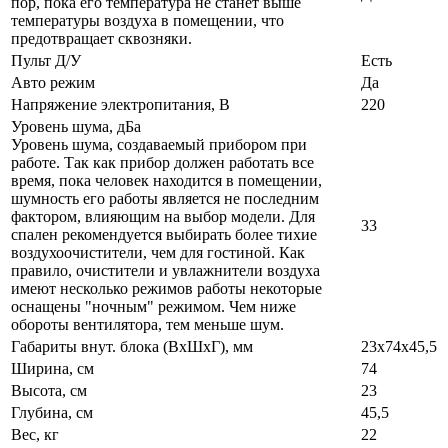
пор, пока его температура не станет выше
температуры воздуха в помещении, что
предотвращает сквозняки.
Пульт Д/У
Есть
Авто режим
Да
Напряжение электропитания, В
220
Уровень шума, дБа
Уровень шума, создаваемый прибором при
работе. Так как прибор должен работать все
время, пока человек находится в помещении,
шумность его работы является не последним
фактором, влияющим на выбор модели. Для
33
спален рекомендуется выбирать более тихие
воздухоочистители, чем для гостиной. Как
правило, очистители и увлажнители воздуха
имеют несколько режимов работы некоторые
оснащены "ночным" режимом. Чем ниже
обороты вентилятора, тем меньше шум.
Габариты внут. блока (ВхШхГ), мм
23х74х45,5
Ширина, см
74
Высота, см
23
Глубина, см
45,5
Вес, кг
22