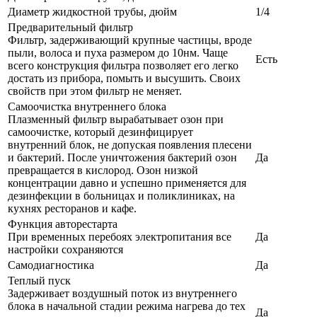
Диаметр жидкостной трубы, дюйм
1/4
Предварительный фильтр
Фильтр, задерживающий крупные частицы, вроде
пыли, волоса и пуха размером до 10нм. Чаще
Есть
всего конструкция фильтра позволяет его легко
достать из прибора, помыть и высушить. Своих
свойств при этом фильтр не меняет.
Самоочистка внутреннего блока
Плазменный фильтр вырабатывает озон при
самоочистке, который дезинфицирует
внутренний блок, не допуская появления плесени
и бактерий. После уничтожения бактерий озон
Да
превращается в кислород. Озон низкой
концентрации давно и успешно применяется для
дезинфекции в больницах и поликлиниках, на
кухнях ресторанов и кафе.
Функция авторестарта
При временных перебоях электропитания все
Да
настройки сохраняются
Самодиагностика
Да
Теплый пуск
Задерживает воздушный поток из внутреннего
блока в начальной стадии режима нагрева до тех
Да