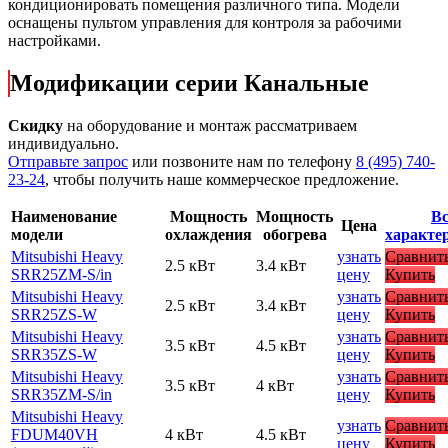
кондиционировать помещения различного типа. Модели
оснащены пультом управления для контроля за рабочими
настройками.
Модификации серии Канальные
Скидку
на оборудование и монтаж рассматриваем
индивидуально.
Отправьте запрос
или позвоните нам по телефону
8 (495) 740-
23-24
, чтобы получить наше коммерческое предложение.
Наименование
Мощность
Мощность
Вс
Цена
модели
охлаждения
обогрева
характе
Mitsubishi Heavy
узнать
Сравнит
2.5 кВт
3.4 кВт
SRR25ZM-S
/in
цену
Купить
Mitsubishi Heavy
узнать
Сравнит
2.5 кВт
3.4 кВт
SRR25ZS-W
цену
Купить
Mitsubishi Heavy
узнать
Сравнит
3.5 кВт
4.5 кВт
SRR35ZS-W
цену
Купить
Mitsubishi Heavy
узнать
Сравнит
3.5 кВт
4 кВт
SRR35ZM-S
/in
цену
Купить
Mitsubishi Heavy
узнать
Сравнит
FDUM40VH
4 кВт
4.5 кВт
цену
Купить