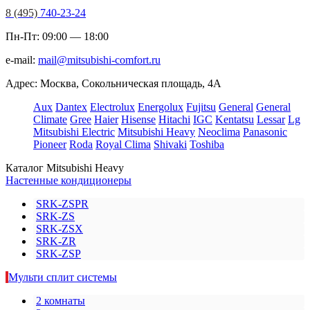
8 (495)
740-23-24
Пн-Пт: 09:00 — 18:00
e-mail:
mail@mitsubishi-comfort.ru
Адрес: Москва, Сокольническая площадь, 4А
Aux
Dantex
Electrolux
Energolux
Fujitsu
General
General
Climate
Gree
Haier
Hisense
Hitachi
IGC
Kentatsu
Lessar
Lg
Mitsubishi Electric
Mitsubishi Heavy
Neoclima
Panasonic
Pioneer
Roda
Royal Clima
Shivaki
Toshiba
Каталог Mitsubishi Heavy
Настенные кондиционеры
SRK-ZSPR
SRK-ZS
SRK-ZSX
SRK-ZR
SRK-ZSP
Мульти сплит системы
2 комнаты