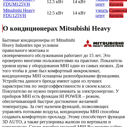
12.5 кВт
14 кВт
FDUM125VH
цену
Купить
Mitsubishi Heavy
узнать
Сравнит
12.5 кВт
14 кВт
FDU125VH
цену
Купить
О кондиционерах Mitsubishi Heavy
Бытовые кондиционеры от Mitsubishi
Heavy Industries при условии
правильного монтажа и
своевременного обслуживания работают до 15 лет. Это
проверено многими пользователями на практике. Показатель
уровня шума у оборудования MHI один из самых низких. Для
того чтобы в доме был комфортный микроклимат,
кондиционеры MHI оснащены разнообразными функциями.
Устройства данного бренда имеют одни из лучших
характеристик по энергоэффективности в своем классе.
Покупателю не нужно переплачивать за электроэнергию. У
приборов MHI есть функция HI POWER – режим,
обеспечивающий быстрое достижение желаемой
температуры. За счет наличия функций, позволяющих
управлять потоками воздуха, кондиционеры MHI способны
создавать комфортную прохладу. Этому способствует функция
3D AUTO, а также регулировка жалюзи по вертикали и
горизонтали. Среди линейки моделей MHI Вы можете найти