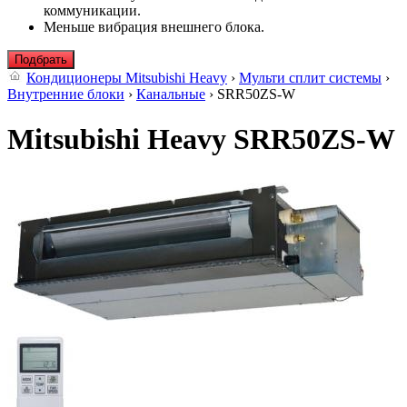
коммуникации.
Меньше вибрация внешнего блока.
Подбрать
Кондиционеры Mitsubishi Heavy
›
Мульти сплит системы
›
Внутренние блоки
›
Канальные
› SRR50ZS-W
Mitsubishi Heavy SRR50ZS-W