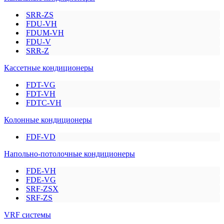
SRR-ZS
FDU-VH
FDUM-VH
FDU-V
SRR-Z
Кассетные кондиционеры
FDT-VG
FDT-VH
FDTC-VH
Колонные кондиционеры
FDF-VD
Напольно-потолочные кондиционеры
FDE-VH
FDE-VG
SRF-ZSX
SRF-ZS
VRF системы