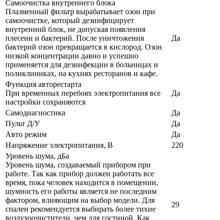
Самоочистка внутреннего блока
Плазменный фильтр вырабатывает озон при
самоочистке, который дезинфицирует
внутренний блок, не допуская появления
плесени и бактерий. После уничтожения
Да
бактерий озон превращается в кислород. Озон
низкой концентрации давно и успешно
применяется для дезинфекции в больницах и
поликлиниках, на кухнях ресторанов и кафе.
Функция авторестарта
При временных перебоях электропитания все
Да
настройки сохраняются
Самодиагностика
Да
Пульт Д/У
Да
Авто режим
Да
Напряжение электропитания, В
220
Уровень шума, дБа
Уровень шума, создаваемый прибором при
работе. Так как прибор должен работать все
время, пока человек находится в помещении,
шумность его работы является не последним
фактором, влияющим на выбор модели. Для
29
спален рекомендуется выбирать более тихие
воздухоочистители, чем для гостиной. Как