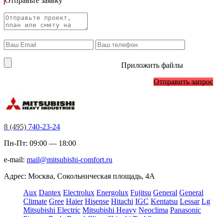
Отправьте заявку
Приложить файлы
Отправить запрос
8 (495)
740-23-24
Пн-Пт: 09:00 — 18:00
e-mail:
mail@mitsubishi-comfort.ru
Адрес: Москва, Сокольническая площадь, 4А
Aux
Dantex
Electrolux
Energolux
Fujitsu
General
General
Climate
Gree
Haier
Hisense
Hitachi
IGC
Kentatsu
Lessar
Lg
Mitsubishi Electric
Mitsubishi Heavy
Neoclima
Panasonic