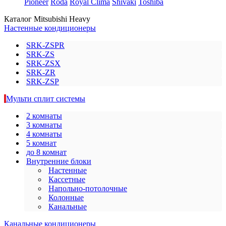
Pioneer
Roda
Royal Clima
Shivaki
Toshiba
Каталог Mitsubishi Heavy
Настенные кондиционеры
SRK-ZSPR
SRK-ZS
SRK-ZSX
SRK-ZR
SRK-ZSP
Мульти сплит системы
2 комнаты
3 комнаты
4 комнаты
5 комнат
до 8 комнат
Внутренние блоки
Настенные
Кассетные
Напольно-потолочные
Колонные
Канальные
Канальные кондиционеры