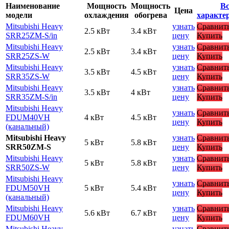
Наименование
Мощность
Мощность
Вс
Цена
модели
охлаждения
обогрева
характе
Mitsubishi Heavy
узнать
Сравнит
2.5 кВт
3.4 кВт
SRR25ZM-S
/in
цену
Купить
Mitsubishi Heavy
узнать
Сравнит
2.5 кВт
3.4 кВт
SRR25ZS-W
цену
Купить
Mitsubishi Heavy
узнать
Сравнит
3.5 кВт
4.5 кВт
SRR35ZS-W
цену
Купить
Mitsubishi Heavy
узнать
Сравнит
3.5 кВт
4 кВт
SRR35ZM-S
/in
цену
Купить
Mitsubishi Heavy
узнать
Сравнит
FDUM40VH
4 кВт
4.5 кВт
цену
Купить
(канальный)
Mitsubishi Heavy
узнать
Сравнит
5 кВт
5.8 кВт
SRR50ZМ-S
цену
Купить
Mitsubishi Heavy
узнать
Сравнит
5 кВт
5.8 кВт
SRR50ZS-W
цену
Купить
Mitsubishi Heavy
узнать
Сравнит
FDUM50VH
5 кВт
5.4 кВт
цену
Купить
(канальный)
Mitsubishi Heavy
узнать
Сравнит
5.6 кВт
6.7 кВт
FDUM60VH
цену
Купить
Mitsubishi Heavy
узнать
Сравнит