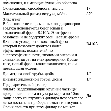
помещения, и имеющие функцию обогрева.
Охлаждающая способность, тыс btu
17
Максимальный расход воздуха, м3/час
870
Хладагент
В большинстве современных кондиционеров
воздуха используется безопасный и
экологичный фреон R410A. Этот фреон
безопасен и не содержит озон. Новый фреон
R32 - это усовершенствованный фреон,
R410A
который позволяет добиться более
эффективных показателей по
энергоэффективности, экономии энергии и
снижения затрат на электроэнергию. Кроме
того, новый фреон также экологичен, как и
предыдущая модель.
Диаметр газовой трубы, дюйм
1/2
Диаметр жидкостной трубы, дюйм
1/4
Предварительный фильтр
Фильтр, задерживающий крупные частицы,
вроде пыли, волоса и пуха размером до 10нм.
Да
Чаще всего конструкция фильтра позволяет его
легко достать из прибора, помыть и высушить.
Своих свойств при этом фильтр не меняет.