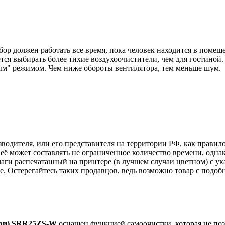
бор должен работать все время, пока человек находится в помещ
ся выбирать более тихие воздухоочистители, чем для гостиной.
м" режимом. Чем ниже обороты вентилятора, тем меньше шум.
изводителя, или его представителя на территории РФ, как прави
её может составлять не ограниченное количество времени, однак
аги распечатанный на принтере (в лучшем случаи цветном) с ук
аже. Остерегайтесь таких продавцов, ведь возможно товар с по
ви) SRR25ZS-W
оснащен функцией самоочистки, которая не поз