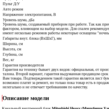
Пульт Д/У
Авто режим
Напряжение электропитания, В
Уровень шума, дБа
Уровень шума, создаваемый прибором при работе. Так как при
фактором, влияющим на выбор модели. Для спален рекомендует
имеют несколько режимов работы некоторые оснащены "ночны
Габариты внут. блока (ВхШхГ), мм
Ширина, см
Высота, см
Глубина, см
Вес, кг
Гарантия производителя
Гарантия на технику бывает двух видов: официальная, от про
талона. Второй вариант, гарантия выдуманная продавцом срок 
Вам товара. Подтверждением такой гарантии является лист бум
возможно платят за ремонт, но только пока товар есть в прод
нелегально и не отвечает требованиям по качеству.
Описание модели
Канальный внутренний блок
Mitsubishi
Heavy
(Мицубиши Хэ