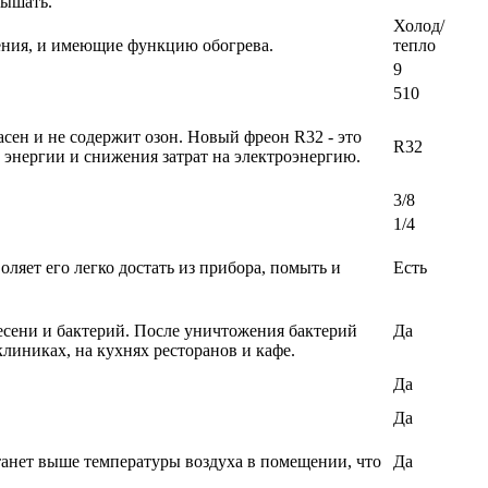
вышать.
Холод/
ения, и имеющие функцию обогрева.
тепло
9
510
ен и не содержит озон. Новый фреон R32 - это
R32
энергии и снижения затрат на электроэнергию.
3/8
1/4
ляет его легко достать из прибора, помыть и
Есть
есени и бактерий. После уничтожения бактерий
Да
линиках, на кухнях ресторанов и кафе.
Да
Да
станет выше температуры воздуха в помещении, что
Да