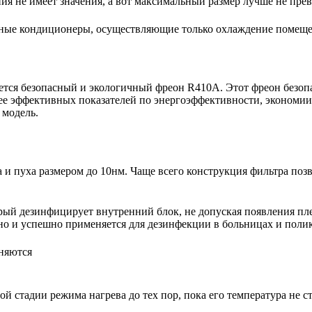
 не имеет значения, а вот максимальный размер лучше не пре
ьные кондиционеры, осуществляющие только охлаждение помещ
тся безопасный и экологичный фреон R410A. Этот фреон безопас
ее эффективных показателей по энергоэффективности, экономии 
 модель.
 пуха размером до 10нм. Чаще всего конструкция фильтра позво
рый дезинфицирует внутренний блок, не допуская появления пл
но и успешно применяется для дезинфекции в больницах и полик
няются
й стадии режима нагрева до тех пор, пока его температура не 