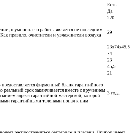
Есть
Да
220
ении, шумность его работы является не последним
29
 Как правило, очистители и увлажнители воздуха
23х74х45,5
74
23
45,5
21
ло предоставляется фирменный бланк гарантийного
о реальный срок заканчивается вместе с вручением
3 года
азанием адреса гарантийной мастерской, которой
добными гарантийными талонами попал к ним
воляет распространяться бактериям и плесени. Прибор имеет