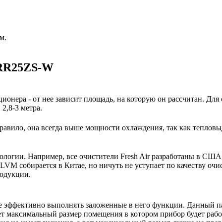
м.
SRR25ZS-W
ионера - от нее зависит площадь, на которую он рассчитан. Для
2,8-3 метра.
авило, она всегда выше мощности охлаждения, так как тепловы
нологии. Например, все очистители Fresh Air разработаны в США
VM собирается в Китае, но ничуть не уступает по качеству очи
родукции.
е эффективно выполнять заложенные в него функции. Данный п
ет максимальный размер помещения в котором прибор будет работ