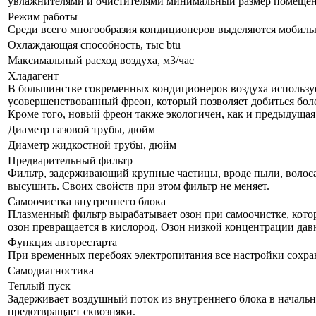
увлажнителями и очистителями минимальный размер помещения
Режим работы
Среди всего многообразия кондиционеров выделяются мобил
Охлаждающая способность, тыс btu
Максимальный расход воздуха, м3/час
Хладагент
В большинстве современных кондиционеров воздуха используе
усовершенствованный фреон, который позволяет добиться бол
Кроме того, новый фреон также экологичен, как и предыдущая
Диаметр газовой трубы, дюйм
Диаметр жидкостной трубы, дюйм
Предварительный фильтр
Фильтр, задерживающий крупные частицы, вроде пыли, волоса и
высушить. Своих свойств при этом фильтр не меняет.
Самоочистка внутреннего блока
Плазменный фильтр вырабатывает озон при самоочистке, кото
озон превращается в кислород. Озон низкой концентрации дав
Функция авторестарта
При временных перебоях электропитания все настройки сохра
Самодиагностика
Теплый пуск
Задерживает воздушный поток из внутреннего блока в начально
предотвращает сквозняки.