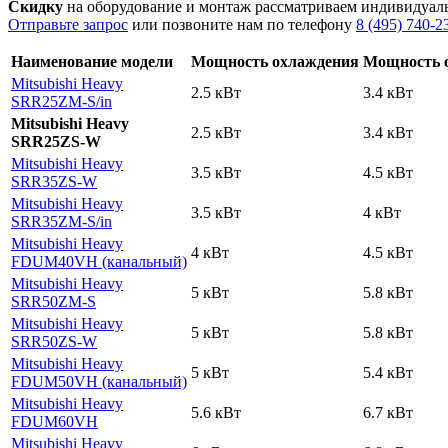
Скидку
на оборудование и монтаж рассматриваем индивидуал
Отправьте запрос
или позвоните нам по телефону
8 (495) 740-2
Наименование модели
Мощность охлаждения
Мощность 
Mitsubishi Heavy
2.5 кВт
3.4 кВт
SRR25ZM-S
/in
Mitsubishi Heavy
2.5 кВт
3.4 кВт
SRR25ZS-W
Mitsubishi Heavy
3.5 кВт
4.5 кВт
SRR35ZS-W
Mitsubishi Heavy
3.5 кВт
4 кВт
SRR35ZM-S
/in
Mitsubishi Heavy
4 кВт
4.5 кВт
FDUM40VH (канальный)
Mitsubishi Heavy
5 кВт
5.8 кВт
SRR50ZМ-S
Mitsubishi Heavy
5 кВт
5.8 кВт
SRR50ZS-W
Mitsubishi Heavy
5 кВт
5.4 кВт
FDUM50VH (канальный)
Mitsubishi Heavy
5.6 кВт
6.7 кВт
FDUM60VH
Mitsubishi Heavy