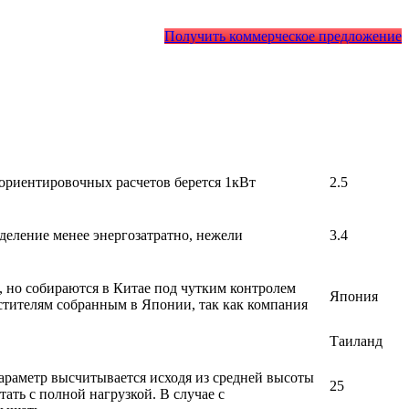
Получить коммерческое предложение
 ориентировочных расчетов берется 1кВт
2.5
деление менее энергозатратно, нежели
3.4
, но собираются в Китае под чутким контролем
Япония
стителям собранным в Японии, так как компания
Таиланд
араметр высчитывается исходя из средней высоты
25
ать с полной нагрузкой. В случае с