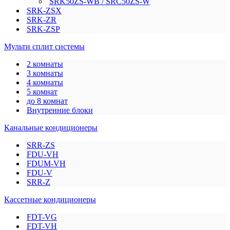
SRK50ZS-WB / SRC50ZS-W
SRK-ZSX
SRK-ZR
SRK-ZSP
Мульти сплит системы
2 комнаты
3 комнаты
4 комнаты
5 комнат
до 8 комнат
Внутренние блоки
Канальные кондиционеры
SRR-ZS
FDU-VH
FDUM-VH
FDU-V
SRR-Z
Кассетные кондиционеры
FDT-VG
FDT-VH