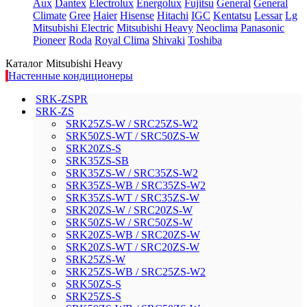
Aux
Dantex
Electrolux
Energolux
Fujitsu
General
General
Climate
Gree
Haier
Hisense
Hitachi
IGC
Kentatsu
Lessar
Lg
Mitsubishi Electric
Mitsubishi Heavy
Neoclima
Panasonic
Pioneer
Roda
Royal Clima
Shivaki
Toshiba
Каталог Mitsubishi Heavy
Настенные кондиционеры
SRK-ZSPR
SRK-ZS
SRK25ZS-W / SRC25ZS-W2
SRK50ZS-WT / SRC50ZS-W
SRK20ZS-S
SRK35ZS-SB
SRK35ZS-W / SRC35ZS-W2
SRK35ZS-WB / SRC35ZS-W2
SRK35ZS-WT / SRC35ZS-W
SRK20ZS-W / SRC20ZS-W
SRK50ZS-W / SRC50ZS-W
SRK20ZS-WB / SRC20ZS-W
SRK20ZS-WT / SRC20ZS-W
SRK25ZS-W
SRK25ZS-WB / SRC25ZS-W2
SRK50ZS-S
SRK25ZS-S