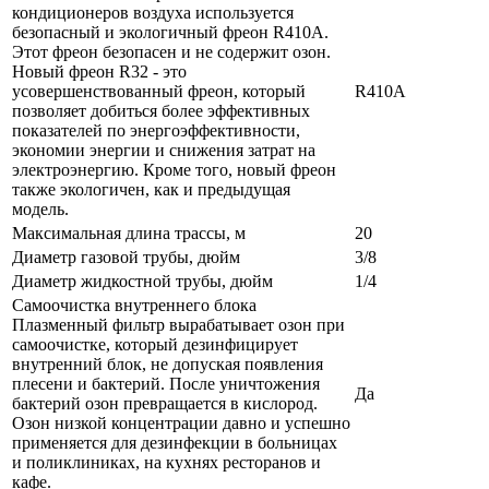
кондиционеров воздуха используется
безопасный и экологичный фреон R410A.
Этот фреон безопасен и не содержит озон.
Новый фреон R32 - это
усовершенствованный фреон, который
R410A
позволяет добиться более эффективных
показателей по энергоэффективности,
экономии энергии и снижения затрат на
электроэнергию. Кроме того, новый фреон
также экологичен, как и предыдущая
модель.
Максимальная длина трассы, м
20
Диаметр газовой трубы, дюйм
3/8
Диаметр жидкостной трубы, дюйм
1/4
Самоочистка внутреннего блока
Плазменный фильтр вырабатывает озон при
самоочистке, который дезинфицирует
внутренний блок, не допуская появления
плесени и бактерий. После уничтожения
Да
бактерий озон превращается в кислород.
Озон низкой концентрации давно и успешно
применяется для дезинфекции в больницах
и поликлиниках, на кухнях ресторанов и
кафе.