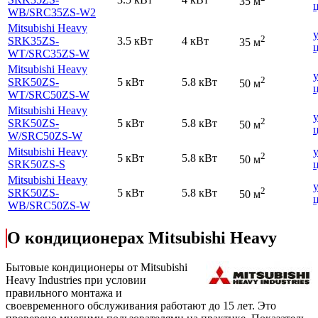
35 м
WB
/SRC35ZS-W2
Mitsubishi Heavy
2
SRK35ZS-
3.5 кВт
4 кВт
35 м
WT
/SRC35ZS-W
Mitsubishi Heavy
2
SRK50ZS-
5 кВт
5.8 кВт
50 м
WT
/SRC50ZS-W
Mitsubishi Heavy
2
SRK50ZS-
5 кВт
5.8 кВт
50 м
W
/SRC50ZS-W
Mitsubishi Heavy
2
5 кВт
5.8 кВт
50 м
SRK50ZS-S
Mitsubishi Heavy
2
SRK50ZS-
5 кВт
5.8 кВт
50 м
WB
/SRC50ZS-W
О кондиционерах Mitsubishi Heavy
Бытовые кондиционеры от Mitsubishi
Heavy Industries при условии
правильного монтажа и
своевременного обслуживания работают до 15 лет. Это