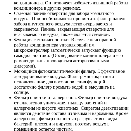
кондиционера. Он позволяет избежать излишней работы
кондиционера в других режимах.
Съемная панель отверстия для забора комнатного
воздуха. При необходимости прочистить фильтр панель
забора внутреннего воздуха легко открывается и
закрывается. Панель, закрывающая отверстие для
всасываемого воздуха, также является съемной.
Функция самодиагностики. В случае неисправной
работы кондиционера управляющий им
микроконтроллер автоматически запускает функцию
самодиагностики. (Обследование кондиционера и его
ремонт должны проводиться авторизованными
дилерами).
Моющийся фотокаталитический фильтр. Эффективное
дезодоривование воздуха. Фильтр многократного
использования: для восстановления функций
достаточно фильтр промыть водой и высушить на
солнце.
Фильтр очистки от аллергенов. Фильтр очистки воздуха
от аллергенов уничтожает пыльцу растений и
аллергены из шерсти животных. Секретом дезактивации
является действие состава из энзима и карбамида. Кроме
аллергенов, фильтр полностью разрушает все виды
бактерий, плесени и вирусов, поэтому воздух в
помещении остается чистым.