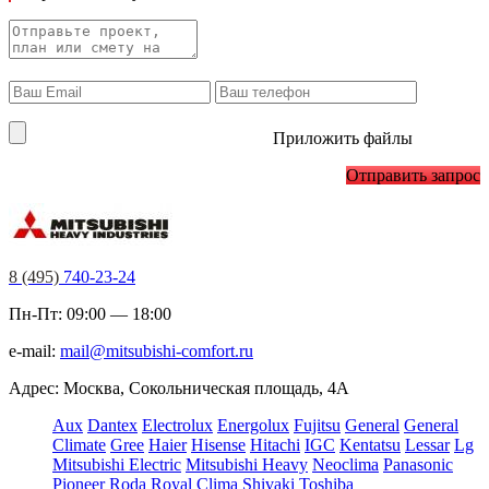
Приложить файлы
Отправить запрос
8 (495)
740-23-24
Пн-Пт: 09:00 — 18:00
e-mail:
mail@mitsubishi-comfort.ru
Адрес: Москва, Сокольническая площадь, 4А
Aux
Dantex
Electrolux
Energolux
Fujitsu
General
General
Climate
Gree
Haier
Hisense
Hitachi
IGC
Kentatsu
Lessar
Lg
Mitsubishi Electric
Mitsubishi Heavy
Neoclima
Panasonic
Pioneer
Roda
Royal Clima
Shivaki
Toshiba