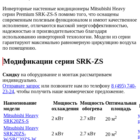
Инверторные настенные кондиционеры Mitsubishi Heavy
серии Premium SRK-ZS-S помимо того, что оснащены
современным полезным функционалом и имеют качественное
исполнение, отличаются высокой энергоэффективностью,
надежностью и производительностью благодаря
использованию инверторной технологии. Модели из серии
гарантируют максимально равномерную циркуляцию воздуха
по помещению.
Модификации серии SRK-ZS
Скидку
на оборудование и монтаж рассматриваем
индивидуально.
Отправьте запрос
или позвоните нам по телефону
8 (495) 740-
23-24
, чтобы получить наше коммерческое предложение.
Наименование
Мощность
Мощность
Оптимальная
модели
охлаждения
обогрева
площадь
Mitsubishi Heavy
2
2 кВт
2.7 кВт
20 м
SRK20ZS-S
Mitsubishi Heavy
2
SRK20ZS-
2 кВт
2.7 кВт
20 м
W
/SRC20ZS-W