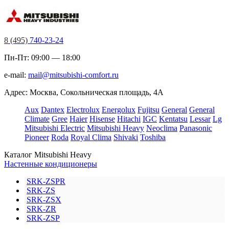
8 (495)
740-23-24
Пн-Пт: 09:00 — 18:00
e-mail:
mail@mitsubishi-comfort.ru
Адрес: Москва, Сокольническая площадь, 4А
Aux
Dantex
Electrolux
Energolux
Fujitsu
General
General
Climate
Gree
Haier
Hisense
Hitachi
IGC
Kentatsu
Lessar
Lg
Mitsubishi Electric
Mitsubishi Heavy
Neoclima
Panasonic
Pioneer
Roda
Royal Clima
Shivaki
Toshiba
Каталог Mitsubishi Heavy
Настенные кондиционеры
SRK-ZSPR
SRK-ZS
SRK-ZSX
SRK-ZR
SRK-ZSP