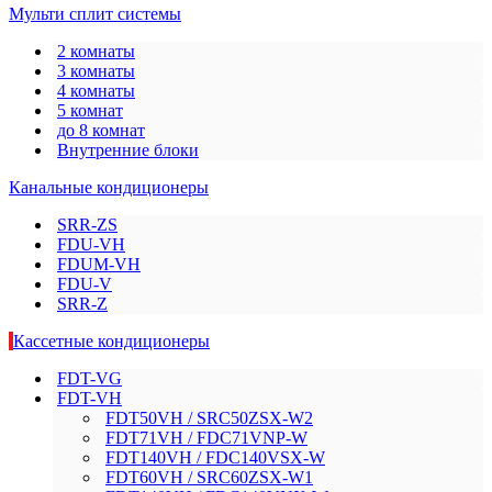
Мульти сплит системы
2 комнаты
3 комнаты
4 комнаты
5 комнат
до 8 комнат
Внутренние блоки
Канальные кондиционеры
SRR-ZS
FDU-VH
FDUM-VH
FDU-V
SRR-Z
Кассетные кондиционеры
FDT-VG
FDT-VH
FDT50VH / SRC50ZSX-W2
FDT71VH / FDC71VNP-W
FDT140VH / FDC140VSX-W
FDT60VH / SRC60ZSX-W1