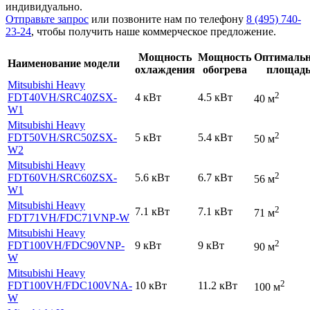
индивидуально.
Отправьте запрос
или позвоните нам по телефону
8 (495) 740-
23-24
, чтобы получить наше коммерческое предложение.
Мощность
Мощность
Оптималь
Наименование модели
охлаждения
обогрева
площад
Mitsubishi Heavy
2
FDT40VH
/SRC40ZSX-
4 кВт
4.5 кВт
40 м
W1
Mitsubishi Heavy
2
FDT50VH
/SRC50ZSX-
5 кВт
5.4 кВт
50 м
W2
Mitsubishi Heavy
2
FDT60VH
/SRC60ZSX-
5.6 кВт
6.7 кВт
56 м
W1
Mitsubishi Heavy
2
7.1 кВт
7.1 кВт
71 м
FDT71VH
/FDC71VNP-W
Mitsubishi Heavy
2
FDT100VH
/FDC90VNP-
9 кВт
9 кВт
90 м
W
Mitsubishi Heavy
2
FDT100VH
/FDC100VNA-
10 кВт
11.2 кВт
100 м
W