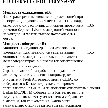
FDT140VH / FDC140VSA-W
Мощность охлаждения, кВт
Эта характеристика является определяющей при
выборе кондиционера - от нее зависит площадь,
на которую он рассчитан. Для ориентировочных
13.6
расчетов берется 1кВт охлаждающей мощности
на каждые 10 м2 при высоте потолков 2,8-3
метра.
Мощность обогрева, кВт
Мощность кондиционера в режиме обогрева
помещения. Как правило, она всегда выше
15.5
мощности охлаждения, так как тепловыделение
менее энергозатратно, нежели теплопоглащение.
Страна происхождения
Страна, в которой разработан аппарат и все
используемые технологии. Например, все
очистители Fresh Air разработаны в США, но
собираются в Китае под чутким контролем
специалистов из США. Или японский очиститель
Япония
Daikin MC70LVM собирается в Китае, но ничуть
не уступает по качеству очистителям собранным
в Японии, так как компания Daikin очень
внимательно следит за качеством выпускаемой