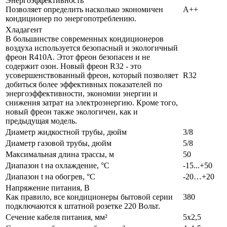
Энергоэффективность
Позволяет определить насколько экономичен
A++
кондиционер по энергопотреблению.
Хладагент
В большинстве современных кондиционеров
воздуха используется безопасный и экологичный
фреон R410A. Этот фреон безопасен и не
содержит озон. Новый фреон R32 - это
усовершенствованный фреон, который позволяет
R32
добиться более эффективных показателей по
энергоэффективности, экономии энергии и
снижения затрат на электроэнергию. Кроме того,
новый фреон также экологичен, как и
предыдущая модель.
Диаметр жидкостной трубы, дюйм
3/8
Диаметр газовой трубы, дюйм
5/8
Максимальная длина трассы, м
50
Диапазон t на охлаждение, °С
-15...+50
Диапазон t на обогрев, °С
-20…+20
Напряжение питания, В
Как правило, все кондиционеры бытовой серии
380
подключаются к штатной розетке 220 Вольт.
Сечение кабеля питания, мм²
5x2,5