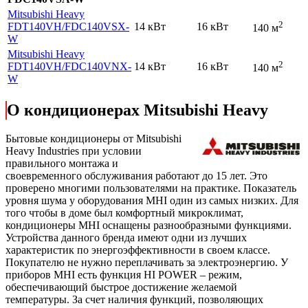
Mitsubishi Heavy
2
FDT140VH
/FDC140VSX-
14 кВт
16 кВт
140 м
W
Mitsubishi Heavy
2
FDT140VH
/FDC140VNX-
14 кВт
16 кВт
140 м
W
О кондиционерах Mitsubishi Heavy
Бытовые кондиционеры от Mitsubishi
Heavy Industries при условии
правильного монтажа и
своевременного обслуживания работают до 15 лет. Это
проверено многими пользователями на практике. Показатель
уровня шума у оборудования MHI один из самых низких. Для
того чтобы в доме был комфортный микроклимат,
кондиционеры MHI оснащены разнообразными функциями.
Устройства данного бренда имеют одни из лучших
характеристик по энергоэффективности в своем классе.
Покупателю не нужно переплачивать за электроэнергию. У
приборов MHI есть функция HI POWER – режим,
обеспечивающий быстрое достижение желаемой
температуры. За счет наличия функций, позволяющих