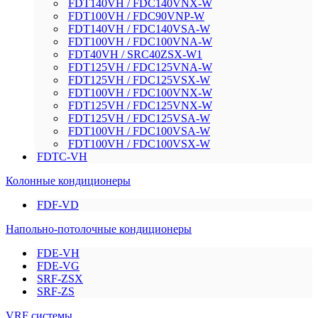
FDT140VH / FDC140VNX-W
FDT100VH / FDC90VNP-W
FDT140VH / FDC140VSA-W
FDT100VH / FDC100VNA-W
FDT40VH / SRC40ZSX-W1
FDT125VH / FDC125VNA-W
FDT125VH / FDC125VSX-W
FDT100VH / FDC100VNX-W
FDT125VH / FDC125VNX-W
FDT125VH / FDC125VSA-W
FDT100VH / FDC100VSA-W
FDT100VH / FDC100VSX-W
FDTC-VH
Колонные кондиционеры
FDF-VD
Напольно-потолочные кондиционеры
FDE-VH
FDE-VG
SRF-ZSX
SRF-ZS
VRF системы