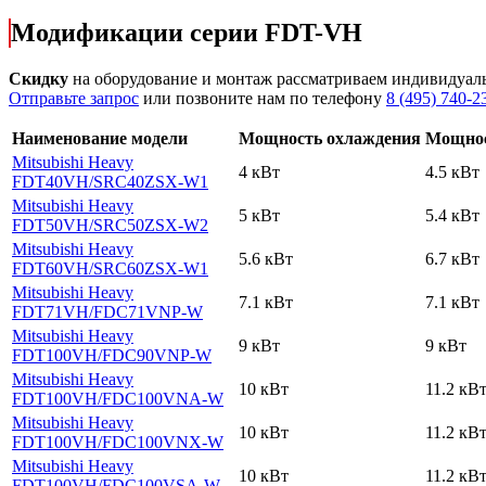
Модификации серии FDT-VH
Скидку
на оборудование и монтаж рассматриваем индивидуал
Отправьте запрос
или позвоните нам по телефону
8 (495) 740-2
Наименование модели
Мощность охлаждения
Мощнос
Mitsubishi Heavy
4 кВт
4.5 кВт
FDT40VH
/SRC40ZSX-W1
Mitsubishi Heavy
5 кВт
5.4 кВт
FDT50VH
/SRC50ZSX-W2
Mitsubishi Heavy
5.6 кВт
6.7 кВт
FDT60VH
/SRC60ZSX-W1
Mitsubishi Heavy
7.1 кВт
7.1 кВт
FDT71VH
/FDC71VNP-W
Mitsubishi Heavy
9 кВт
9 кВт
FDT100VH
/FDC90VNP-W
Mitsubishi Heavy
10 кВт
11.2 кВ
FDT100VH
/FDC100VNA-W
Mitsubishi Heavy
10 кВт
11.2 кВ
FDT100VH
/FDC100VNX-W
Mitsubishi Heavy
10 кВт
11.2 кВ
FDT100VH
/FDC100VSA-W