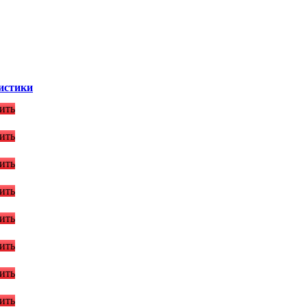
истики
ить
ить
ить
ить
ить
ить
ить
ить