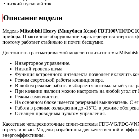
• низкий пусковой ток
Описание модели
Модель
Mitsubishi Heavy (Мицубиси Хеви) FDT100VH/FDC
прибора. Практичное оборудование характеризуется энергоэфф
поэтому работает стабильно и почти бесшумно.
Достоинства рассматриваемой модели сплит-системы Mitsubishi
Инверторное управление.
Низкий уровень шума.
Функция встроенного интеллекта позволяет включить конд
Режим сверхтихой работы кондиционера.
В любом режиме работы выбирается оптимальный угол р
При качании жалюзи можно настроить на любой угол от 0
Режим самоочистки.
На основном блоке имеется резервный выключатель. С е
Работа в режиме охлаждения до -15°С, в режиме обогрева 
Оснащен проводным пультом управления.
Кассетные четырехпоточные сплит-системы FDT-VG/FDC-VNX/VS
отрегулирован. Модели разработаны для качественной и эффе
энергоэффективны.