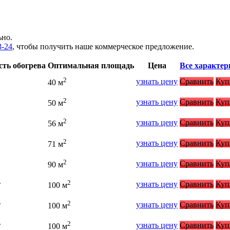
ьно.
3-24
, чтобы получить наше коммерческое предложение.
ть обогрева
Оптимальная площадь
Цена
Все характер
2
узнать цену
Сравнить
Куп
40 м
2
узнать цену
Сравнить
Куп
50 м
2
узнать цену
Сравнить
Куп
56 м
2
узнать цену
Сравнить
Куп
71 м
2
узнать цену
Сравнить
Куп
90 м
2
т
узнать цену
Сравнить
Куп
100 м
2
т
узнать цену
Сравнить
Куп
100 м
2
т
узнать цену
Сравнить
Куп
100 м