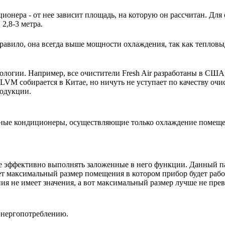
ионера - от нее зависит площадь, на которую он рассчитан. Для
2,8-3 метра.
авило, она всегда выше мощности охлаждения, так как тепловы
нологии. Например, все очистители Fresh Air разработаны в США
VM собирается в Китае, но ничуть не уступает по качеству очи
родукции.
ьные кондиционеры, осуществляющие только охлаждение помещ
е эффективно выполнять заложенные в него функции. Данный п
ет максимальный размер помещения в котором прибор будет работ
 не имеет значения, а вот максимальный размер лучше не пре
энергопотреблению.