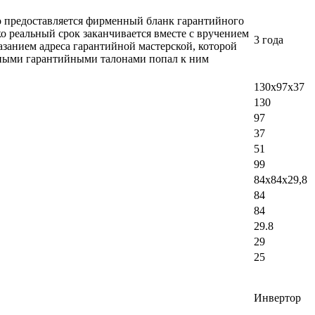
ло предоставляется фирменный бланк гарантийного
о реальный срок заканчивается вместе с вручением
3 года
азанием адреса гарантийной мастерской, которой
добными гарантийными талонами попал к ним
130х97х37
130
97
37
51
99
84x84х29,8
84
84
29.8
29
25
Инвертор