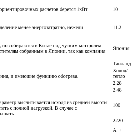
 ориентировочных расчетов берется 1кВт
10
деление менее энергозатратно, нежели
11.2
, но собираются в Китае под чутким контролем
Япония
стителям собранным в Японии, так как компания
Таиланд
Холод/
ения, и имеющие функцию обогрева.
тепло
2.28
2.48
араметр высчитывается исходя из средней высоты
100
ать с полной нагрузкой. В случае с
вышать.
2220
A++