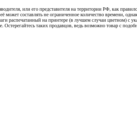
изводителя, или его представителя на территории РФ, как прави
её может составлять не ограниченное количество времени, однак
аги распечатанный на принтере (в лучшем случаи цветном) с ук
аже. Остерегайтесь таких продавцов, ведь возможно товар с по