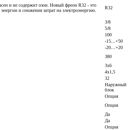
ен и не содержит озон. Новый фреон R32 - это
R32
энергии и снижения затрат на электроэнергию.
3/8
5/8
100
-15…+50
-20…+20
380
3x6
4x1,5
32
Наружный
блок
Опция
Опция
Да
Да
Опция