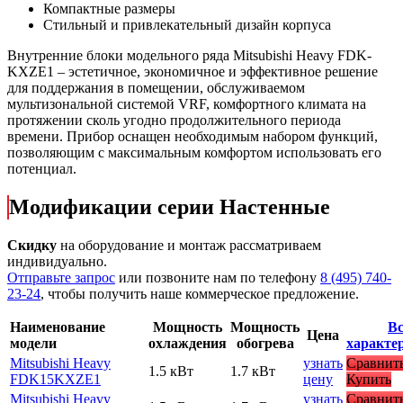
Компактные размеры
Стильный и привлекательный дизайн корпуса
Внутренние блоки модельного ряда Mitsubishi Heavy FDK-
KXZE1 – эстетичное, экономичное и эффективное решение
для поддержания в помещении, обслуживаемом
мультизональной системой VRF, комфортного климата на
протяжении сколь угодно продолжительного периода
времени. Прибор оснащен необходимым набором функций,
позволяющим с максимальным комфортом использовать его
потенциал.
Модификации серии Настенные
Скидку
на оборудование и монтаж рассматриваем
индивидуально.
Отправьте запрос
или позвоните нам по телефону
8 (495) 740-
23-24
, чтобы получить наше коммерческое предложение.
Наименование
Мощность
Мощность
Вс
Цена
модели
охлаждения
обогрева
характе
Mitsubishi Heavy
узнать
Сравнит
1.5 кВт
1.7 кВт
FDK15KXZE1
цену
Купить
Mitsubishi Heavy
узнать
Сравнит