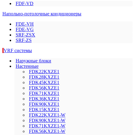
FDF-VD
Напольно-потолочные кондиционеры
FDE-VH
FDE-VG
SRF-ZSX
SRF-ZS
VRF системы
Наружные блоки
Настенные
FDK22KXZE1
FDK28KXZE1
FDK45KXZE1
FDK56KXZE1
FDK71KXZE1
FDK36KXZE1
FDK90KXZE1
FDK15KXZE1
FDK22KXZE1-W
FDK90KXZE1-W
FDK71KXZE1-W
FDK56KXZE1-W