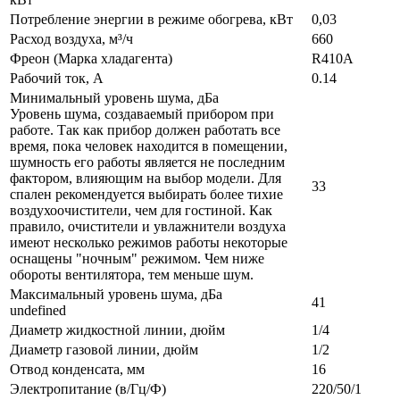
Потребление энергии в режиме обогрева, кВт
0,03
Расход воздуха, м³/ч
660
Фреон (Марка хладагента)
R410A
Рабочий ток, А
0.14
Минимальный уровень шума, дБа
Уровень шума, создаваемый прибором при
работе. Так как прибор должен работать все
время, пока человек находится в помещении,
шумность его работы является не последним
фактором, влияющим на выбор модели. Для
33
спален рекомендуется выбирать более тихие
воздухоочистители, чем для гостиной. Как
правило, очистители и увлажнители воздуха
имеют несколько режимов работы некоторые
оснащены "ночным" режимом. Чем ниже
обороты вентилятора, тем меньше шум.
Максимальный уровень шума, дБа
41
undefined
Диаметр жидкостной линии, дюйм
1/4
Диаметр газовой линии, дюйм
1/2
Отвод конденсата, мм
16
Электропитание (в/Гц/Ф)
220/50/1