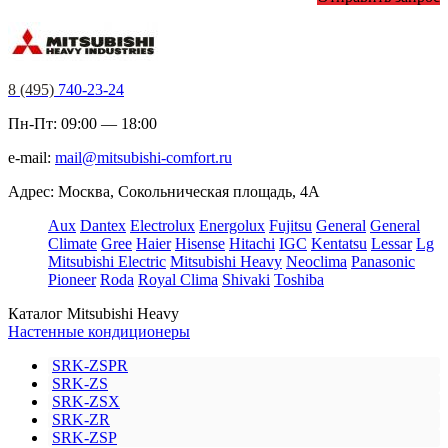
8 (495)
740-23-24
Пн-Пт: 09:00 — 18:00
e-mail:
mail@mitsubishi-comfort.ru
Адрес: Москва, Сокольническая площадь, 4А
Aux
Dantex
Electrolux
Energolux
Fujitsu
General
General
Climate
Gree
Haier
Hisense
Hitachi
IGC
Kentatsu
Lessar
Lg
Mitsubishi Electric
Mitsubishi Heavy
Neoclima
Panasonic
Pioneer
Roda
Royal Clima
Shivaki
Toshiba
Каталог Mitsubishi Heavy
Настенные кондиционеры
SRK-ZSPR
SRK-ZS
SRK-ZSX
SRK-ZR
SRK-ZSP