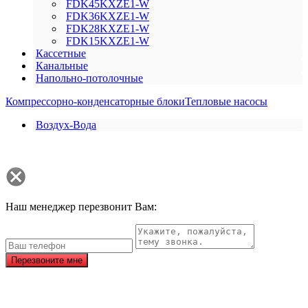
FDK45KXZE1-W
FDK36KXZE1-W
FDK28KXZE1-W
FDK15KXZE1-W
Кассетные
Канальные
Напольно-потолочные
Компрессорно-конденсаторные блоки
Тепловые насосы
Воздух-Вода
Наш менеджер перезвонит Вам:
Перезвоните мне