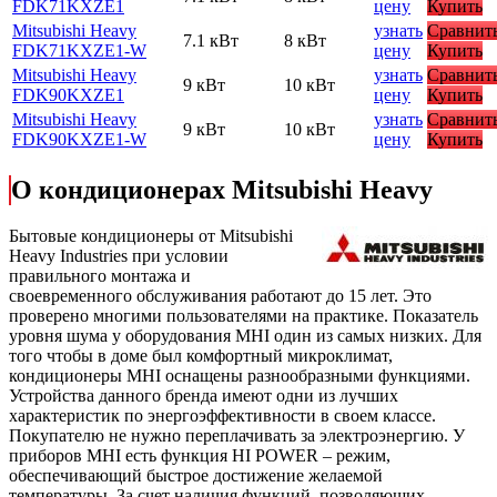
FDK71KXZE1
цену
Купить
Mitsubishi Heavy
узнать
Сравнит
7.1 кВт
8 кВт
FDK71KXZE1-W
цену
Купить
Mitsubishi Heavy
узнать
Сравнит
9 кВт
10 кВт
FDK90KXZE1
цену
Купить
Mitsubishi Heavy
узнать
Сравнит
9 кВт
10 кВт
FDK90KXZE1-W
цену
Купить
О кондиционерах Mitsubishi Heavy
Бытовые кондиционеры от Mitsubishi
Heavy Industries при условии
правильного монтажа и
своевременного обслуживания работают до 15 лет. Это
проверено многими пользователями на практике. Показатель
уровня шума у оборудования MHI один из самых низких. Для
того чтобы в доме был комфортный микроклимат,
кондиционеры MHI оснащены разнообразными функциями.
Устройства данного бренда имеют одни из лучших
характеристик по энергоэффективности в своем классе.
Покупателю не нужно переплачивать за электроэнергию. У
приборов MHI есть функция HI POWER – режим,
обеспечивающий быстрое достижение желаемой
температуры. За счет наличия функций, позволяющих