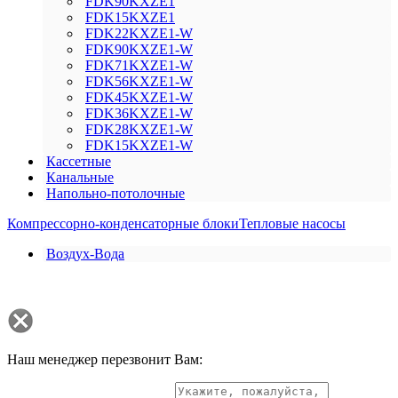
FDK90KXZE1
FDK15KXZE1
FDK22KXZE1-W
FDK90KXZE1-W
FDK71KXZE1-W
FDK56KXZE1-W
FDK45KXZE1-W
FDK36KXZE1-W
FDK28KXZE1-W
FDK15KXZE1-W
Кассетные
Канальные
Напольно-потолочные
Компрессорно-конденсаторные блоки
Тепловые насосы
Воздух-Вода
Наш менеджер перезвонит Вам: