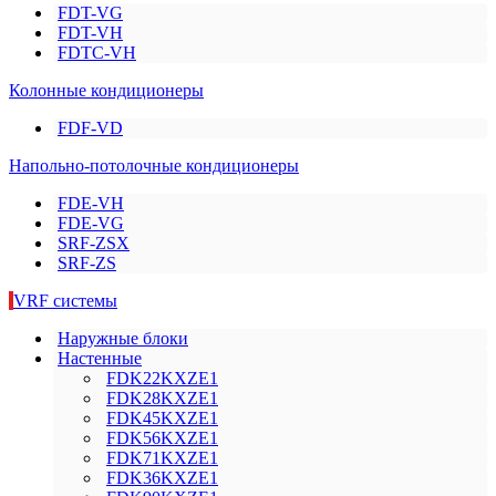
FDT-VG
FDT-VH
FDTC-VH
Колонные кондиционеры
FDF-VD
Напольно-потолочные кондиционеры
FDE-VH
FDE-VG
SRF-ZSX
SRF-ZS
VRF системы
Наружные блоки
Настенные
FDK22KXZE1
FDK28KXZE1
FDK45KXZE1
FDK56KXZE1
FDK71KXZE1
FDK36KXZE1