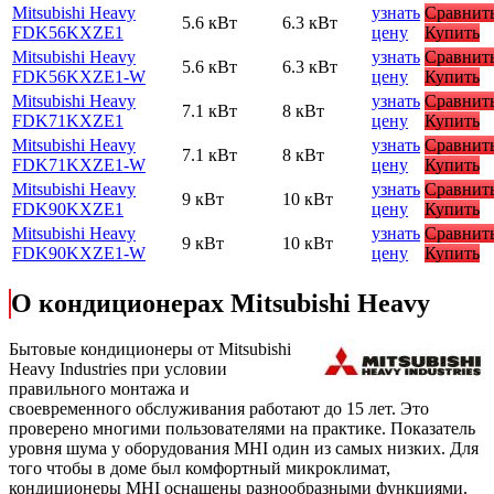
Mitsubishi Heavy
узнать
Сравнит
5.6 кВт
6.3 кВт
FDK56KXZE1
цену
Купить
Mitsubishi Heavy
узнать
Сравнит
5.6 кВт
6.3 кВт
FDK56KXZE1-W
цену
Купить
Mitsubishi Heavy
узнать
Сравнит
7.1 кВт
8 кВт
FDK71KXZE1
цену
Купить
Mitsubishi Heavy
узнать
Сравнит
7.1 кВт
8 кВт
FDK71KXZE1-W
цену
Купить
Mitsubishi Heavy
узнать
Сравнит
9 кВт
10 кВт
FDK90KXZE1
цену
Купить
Mitsubishi Heavy
узнать
Сравнит
9 кВт
10 кВт
FDK90KXZE1-W
цену
Купить
О кондиционерах Mitsubishi Heavy
Бытовые кондиционеры от Mitsubishi
Heavy Industries при условии
правильного монтажа и
своевременного обслуживания работают до 15 лет. Это
проверено многими пользователями на практике. Показатель
уровня шума у оборудования MHI один из самых низких. Для
того чтобы в доме был комфортный микроклимат,
кондиционеры MHI оснащены разнообразными функциями.