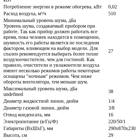
Потребление энергии в режиме обогрева, кВт
0,02
Расход воздуха, м³/ч
510
Минимальный уровень шума, дБа
Уровень шума, создаваемый прибором при
работе. Так как прибор должен работать все
время, пока человек находится в помещении,
шумность его работы является не последним
фактором, влияющим на выбор модели. Для
27
спален рекомендуется выбирать более тихие
воздухоочистители, чем для гостиной. Как
правило, очистители и увлажнители воздуха
имеют несколько режимов работы некоторые
оснащены "ночным" режимом. Чем ниже
обороты вентилятора, тем меньше шум.
Максимальный уровень шума, дБа
38
undefined
Диаметр жидкостной линии, дюйм
1/4
Диаметр газовой линии, дюйм
3/8
Отвод конденсата, мм
16
Электропитание (в/Гц/Ф)
220/50/1
Габариты (ВxШxГ), мм
290x870x230
Высота, см
29