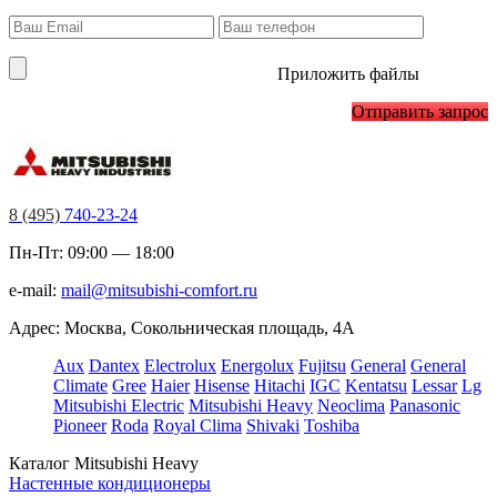
Приложить файлы
Отправить запрос
8 (495)
740-23-24
Пн-Пт: 09:00 — 18:00
e-mail:
mail@mitsubishi-comfort.ru
Адрес: Москва, Сокольническая площадь, 4А
Aux
Dantex
Electrolux
Energolux
Fujitsu
General
General
Climate
Gree
Haier
Hisense
Hitachi
IGC
Kentatsu
Lessar
Lg
Mitsubishi Electric
Mitsubishi Heavy
Neoclima
Panasonic
Pioneer
Roda
Royal Clima
Shivaki
Toshiba
Каталог Mitsubishi Heavy
Настенные кондиционеры