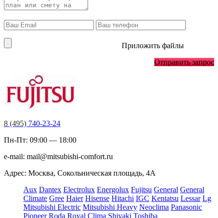
Приложить файлы
Отправить запрос
8 (495)
740-23-24
Пн-Пт: 09:00 — 18:00
e-mail:
mail@mitsubishi-comfort.ru
Адрес: Москва, Сокольническая площадь, 4А
Aux
Dantex
Electrolux
Energolux
Fujitsu
General
General
Climate
Gree
Haier
Hisense
Hitachi
IGC
Kentatsu
Lessar
Lg
Mitsubishi Electric
Mitsubishi Heavy
Neoclima
Panasonic
Pioneer
Roda
Royal Clima
Shivaki
Toshiba