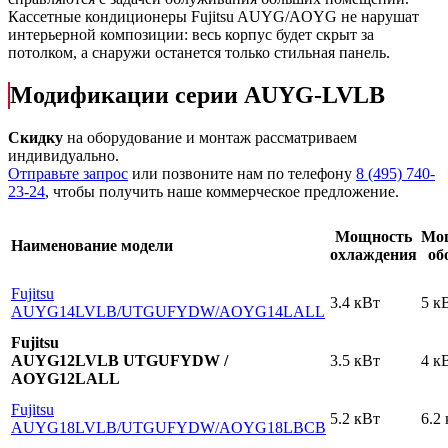
Кассетные кондиционеры Fujitsu AUYG/AOYG не нарушат
интерьерной композиции: весь корпус будет скрыт за
потолком, а снаружи останется только стильная панель.
Модификации серии AUYG-LVLB
Скидку
на оборудование и монтаж рассматриваем
индивидуально.
Отправьте запрос
или позвоните нам по телефону
8 (495) 740-
23-24
, чтобы получить наше коммерческое предложение.
Мощность
Мо
Наименование модели
охлаждения
об
Fujitsu
3.4 кВт
5 к
AUYG14LVLB
/UTGUFYDW
/AOYG14LALL
Fujitsu
AUYG12LVLB UTGUFYDW /
3.5 кВт
4 к
AOYG12LALL
Fujitsu
5.2 кВт
6.2
AUYG18LVLB
/UTGUFYDW
/AOYG18LBCB