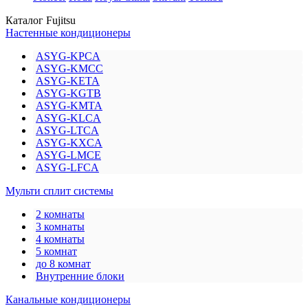
Каталог Fujitsu
Настенные кондиционеры
ASYG-KPCA
ASYG-KMCC
ASYG-KETA
ASYG-KGTB
ASYG-KMTA
ASYG-KLCA
ASYG-LTCA
ASYG-KXCA
ASYG-LMCE
ASYG-LFCA
Мульти сплит системы
2 комнаты
3 комнаты
4 комнаты
5 комнат
до 8 комнат
Внутренние блоки
Канальные кондиционеры