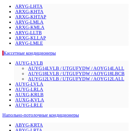
ARYG-LHTA
ARXG-KHTA
ARXG-KHTAP
ARYG-LMLA
ARXG-KMLA
ARYG-LLTB
ARXG-KLLAP
ARYG-LMLE
Кассетные кондиционеры
AUYG-LVLB
AUYG14LVLB / UTGUFYDW / AOYG14LALL
AUYG18LVLB / UTGUFYDW / AOYG18LBCB
AUYG12LVLB / UTGUFYDW / AOYG12LALL
AUYG-LVLA
AUYG-LRLA
AUXG-KRLB
AUXG-KVLA
AUYG-LRLE
Напольно-потолочные кондиционеры
ABYG-KRTA
ABYG-LRTA