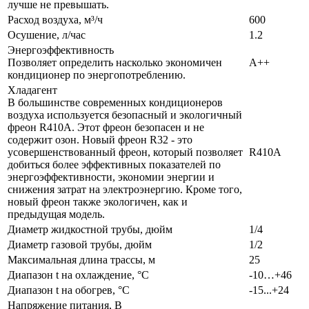
лучше не превышать.
Расход воздуха, м³/ч
600
Осушение, л/час
1.2
Энергоэффективность
Позволяет определить насколько экономичен
A++
кондиционер по энергопотреблению.
Хладагент
В большинстве современных кондиционеров
воздуха используется безопасный и экологичный
фреон R410A. Этот фреон безопасен и не
содержит озон. Новый фреон R32 - это
усовершенствованный фреон, который позволяет
R410A
добиться более эффективных показателей по
энергоэффективности, экономии энергии и
снижения затрат на электроэнергию. Кроме того,
новый фреон также экологичен, как и
предыдущая модель.
Диаметр жидкостной трубы, дюйм
1/4
Диаметр газовой трубы, дюйм
1/2
Максимальная длина трассы, м
25
Диапазон t на охлаждение, °С
-10…+46
Диапазон t на обогрев, °С
-15...+24
Напряжение питания, В