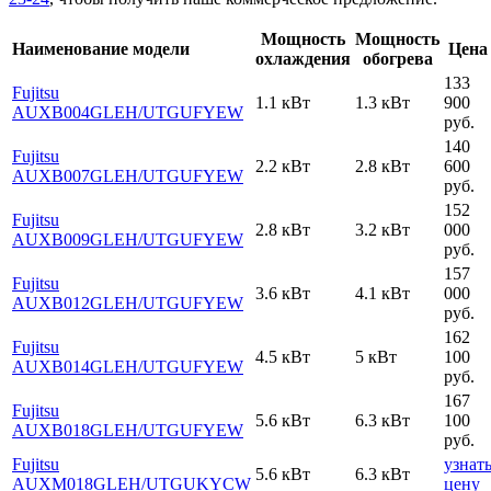
Мощность
Мощность
Наименование модели
Цена
охлаждения
обогрева
133
Fujitsu
1.1 кВт
1.3 кВт
900
AUXB004GLEH
/UTGUFYEW
руб.
140
Fujitsu
2.2 кВт
2.8 кВт
600
AUXB007GLEH
/UTGUFYEW
руб.
152
Fujitsu
2.8 кВт
3.2 кВт
000
AUXB009GLEH
/UTGUFYEW
руб.
157
Fujitsu
3.6 кВт
4.1 кВт
000
AUXB012GLEH
/UTGUFYEW
руб.
162
Fujitsu
4.5 кВт
5 кВт
100
AUXB014GLEH
/UTGUFYEW
руб.
167
Fujitsu
5.6 кВт
6.3 кВт
100
AUXB018GLEH
/UTGUFYEW
руб.
Fujitsu
узнат
5.6 кВт
6.3 кВт
AUXM018GLEH
/UTGUKYCW
цену