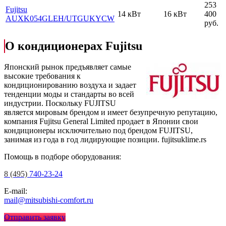
253
Fujitsu
14 кВт
16 кВт
400
AUXK054GLEH
/UTGUKYCW
руб.
О кондиционерах Fujitsu
Японский рынок предъявляет самые
высокие требования к
кондиционированию воздуха и задает
тенденции моды и стандарты во всей
индустрии. Поскольку FUJITSU
является мировым брендом и имеет безупречную репутацию,
компания Fujitsu General Limited продает в Японии свои
кондиционеры исключительно под брендом FUJITSU,
занимая из года в год лидирующие позиции.
fujitsuklime.rs
Помощь в подборе оборудования:
8 (495)
740-23-24
E-mail:
mail@mitsubishi-comfort.ru
Отправить заявку