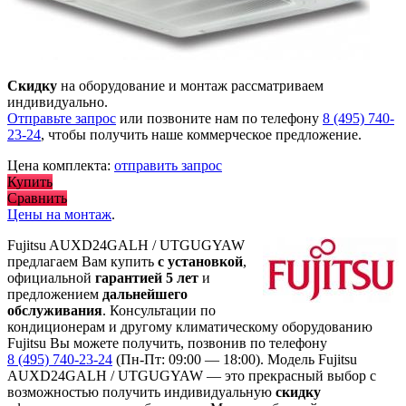
Скидку
на оборудование и монтаж рассматриваем
индивидуально.
Отправьте запрос
или позвоните нам по телефону
8 (495) 740-
23-24
, чтобы получить наше коммерческое предложение.
Цена комплекта:
отправить запрос
Купить
Сравнить
Цены на монтаж
.
Fujitsu AUXD24GALH / UTGUGYAW
предлагаем Вам купить
с установкой
,
официальной
гарантией 5 лет
и
предложением
дальнейшего
обслуживания
. Консультации по
кондиционерам и другому климатическому оборудованию
Fujitsu Вы можете получить, позвонив по телефону
8 (495) 740-23-24
(Пн-Пт: 09:00 — 18:00). Модель Fujitsu
AUXD24GALH / UTGUGYAW
— это
прекрасный выбор с
возможностью получить индивидуальную
скидку