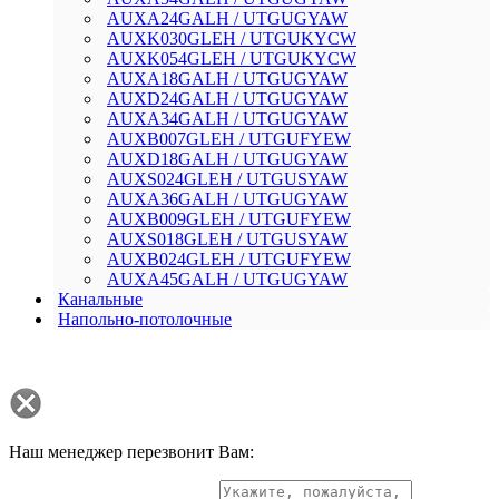
AUXA24GALH / UTGUGYAW
AUXK030GLEH / UTGUKYCW
AUXK054GLEH / UTGUKYCW
AUXA18GALH / UTGUGYAW
AUXD24GALH / UTGUGYAW
AUXA34GALH / UTGUGYAW
AUXB007GLEH / UTGUFYEW
AUXD18GALH / UTGUGYAW
AUXS024GLEH / UTGUSYAW
AUXA36GALH / UTGUGYAW
AUXB009GLEH / UTGUFYEW
AUXS018GLEH / UTGUSYAW
AUXB024GLEH / UTGUFYEW
AUXA45GALH / UTGUGYAW
Канальные
Напольно-потолочные
Наш менеджер перезвонит Вам: