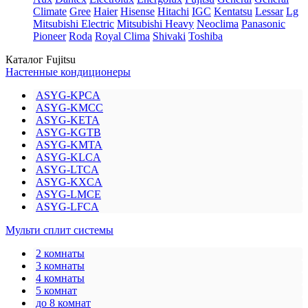
Climate
Gree
Haier
Hisense
Hitachi
IGC
Kentatsu
Lessar
Lg
Mitsubishi Electric
Mitsubishi Heavy
Neoclima
Panasonic
Pioneer
Roda
Royal Clima
Shivaki
Toshiba
Каталог Fujitsu
Настенные кондиционеры
ASYG-KPCA
ASYG-KMCC
ASYG-KETA
ASYG-KGTB
ASYG-KMTA
ASYG-KLCA
ASYG-LTCA
ASYG-KXCA
ASYG-LMCE
ASYG-LFCA
Мульти сплит системы
2 комнаты
3 комнаты
4 комнаты
5 комнат
до 8 комнат