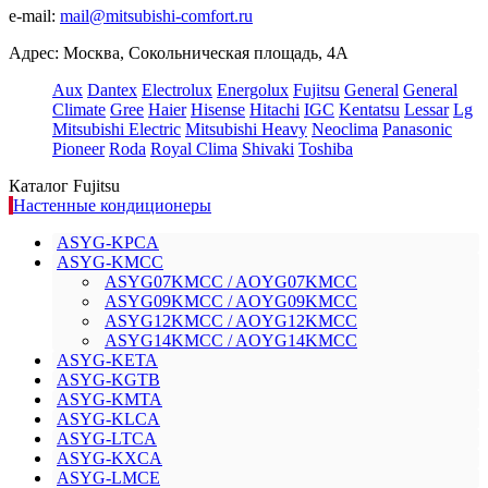
e-mail:
mail@mitsubishi-comfort.ru
Адрес: Москва, Сокольническая площадь, 4А
Aux
Dantex
Electrolux
Energolux
Fujitsu
General
General
Climate
Gree
Haier
Hisense
Hitachi
IGC
Kentatsu
Lessar
Lg
Mitsubishi Electric
Mitsubishi Heavy
Neoclima
Panasonic
Pioneer
Roda
Royal Clima
Shivaki
Toshiba
Каталог Fujitsu
Настенные кондиционеры
ASYG-KPCA
ASYG-KMCC
ASYG07KMCC / AOYG07KMCC
ASYG09KMCC / AOYG09KMCC
ASYG12KMCC / AOYG12KMCC
ASYG14KMCC / AOYG14KMCC
ASYG-KETA
ASYG-KGTB
ASYG-KMTA
ASYG-KLCA
ASYG-LTCA
ASYG-KXCA
ASYG-LMCE