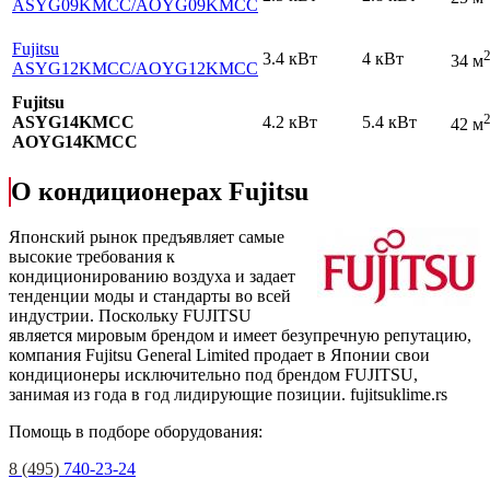
ASYG09KMCC
/AOYG09KMCC
Fujitsu
3.4 кВт
4 кВт
34 м
ASYG12KMCC
/AOYG12KMCC
Fujitsu
ASYG14KMCC
4.2 кВт
5.4 кВт
42 м
AOYG14KMCC
О кондиционерах Fujitsu
Японский рынок предъявляет самые
высокие требования к
кондиционированию воздуха и задает
тенденции моды и стандарты во всей
индустрии. Поскольку FUJITSU
является мировым брендом и имеет безупречную репутацию,
компания Fujitsu General Limited продает в Японии свои
кондиционеры исключительно под брендом FUJITSU,
занимая из года в год лидирующие позиции.
fujitsuklime.rs
Помощь в подборе оборудования:
8 (495)
740-23-24