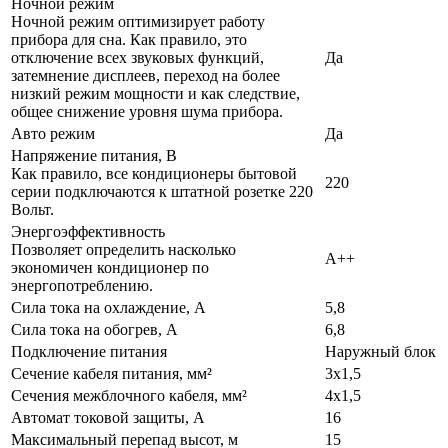
Ночной режим
Ночной режим оптимизирует работу
прибора для сна. Как правило, это
отключение всех звуковых функций,
Да
затемнение дисплеев, переход на более
низкий режим мощности и как следствие,
общее снижение уровня шума прибора.
Авто режим
Да
Напряжение питания, В
Как правило, все кондиционеры бытовой
220
серии подключаются к штатной розетке 220
Вольт.
Энергоэффективность
Позволяет определить насколько
A++
экономичен кондиционер по
энергопотреблению.
Сила тока на охлаждение, А
5,8
Сила тока на обогрев, А
6,8
Подключение питания
Наружный блок
Сечение кабеля питания, мм²
3х1,5
Сечения межблочного кабеля, мм²
4х1,5
Автомат токовой защиты, А
16
Максимальный перепад высот, м
15