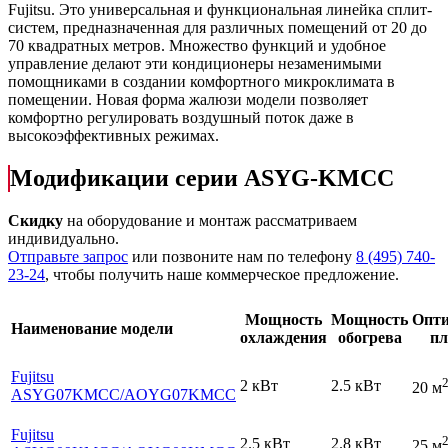
Fujitsu. Это универсальная и функциональная линейка сплит-
систем, предназначенная для различных помещений от 20 до
70 квадратных метров. Множество функций и удобное
управление делают эти кондиционеры незаменимыми
помощниками в создании комфортного микроклимата в
помещении. Новая форма жалюзи модели позволяет
комфортно регулировать воздушный поток даже в
высокоэффективных режимах.
Модификации серии ASYG-KMCC
Скидку
на оборудование и монтаж рассматриваем
индивидуально.
Отправьте запрос
или позвоните нам по телефону
8 (495) 740-
23-24
, чтобы получить наше коммерческое предложение.
Мощность
Мощность
Опт
Наименование модели
охлаждения
обогрева
п
Fujitsu
2 кВт
2.5 кВт
20 м
ASYG07KMCC
/AOYG07KMCC
Fujitsu
2.5 кВт
2.8 кВт
25 м