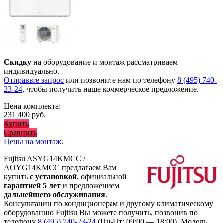
Скидку
на оборудование и монтаж рассматриваем
индивидуально.
Отправьте запрос
или позвоните нам по телефону
8 (495) 740-
23-24
, чтобы получить наше коммерческое предложение.
Цена комплекта:
231 400
руб.
Купить
Сравнить
Цены на монтаж
.
Fujitsu ASYG14KMCC /
AOYG14KMCC предлагаем Вам
купить
с установкой
, официальной
гарантией 5 лет
и предложением
дальнейшего обслуживания
.
Консультации по кондиционерам и другому климатическому
оборудованию Fujitsu Вы можете получить, позвонив по
телефону
8 (495) 740-23-24
(Пн-Пт: 09:00 — 18:00). Модель