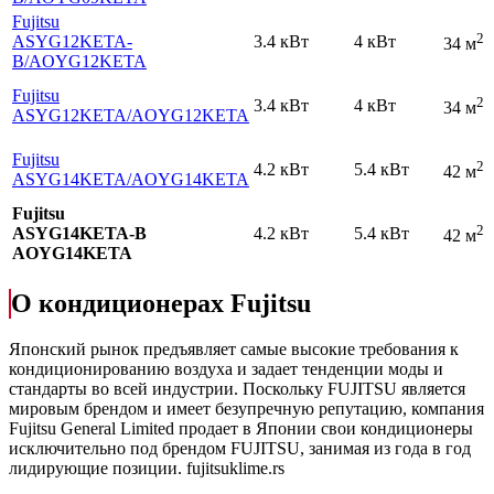
Fujitsu
2
ASYG12KETA-
3.4 кВт
4 кВт
34 м
B
/AOYG12KETA
Fujitsu
2
3.4 кВт
4 кВт
34 м
ASYG12KETA
/AOYG12KETA
Fujitsu
2
4.2 кВт
5.4 кВт
42 м
ASYG14KETA
/AOYG14KETA
Fujitsu
2
ASYG14KETA-B
4.2 кВт
5.4 кВт
42 м
AOYG14KETA
О кондиционерах Fujitsu
Японский рынок предъявляет самые высокие требования к
кондиционированию воздуха и задает тенденции моды и
стандарты во всей индустрии. Поскольку FUJITSU является
мировым брендом и имеет безупречную репутацию, компания
Fujitsu General Limited продает в Японии свои кондиционеры
исключительно под брендом FUJITSU, занимая из года в год
лидирующие позиции.
fujitsuklime.rs