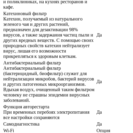
и поликлиниках, на кухнях ресторанов и
кафе.
Катехиновый фильтр
Катехин, получаемый из натурального
зеленого чая и других растений,
предназначен для дезактивации 98%
вирусов, а также задержания частиц пыли и
Да
других вредных веществ. С помощью своих
природных свойств катехин нейтрализует
вирус, лишая его возможности
прикрепляться к здоровым клеткам.
Антибактериальный фильтр
Антибактериальный фильтр
(бактерицидный, биофильтр) служит для
нейтрализации микробов, бактерий вирусов
Да
и других патогенных микроорганизмов.
Вдыхая воздух, очищенный таким фильтром
человеку не страшны эпидемии вирусных
заболеваний.
Функция авторестарта
При временных перебоях электропитания
Да
все настройки сохраняются
Самодиагностика
Да
Wi-Fi
Опция