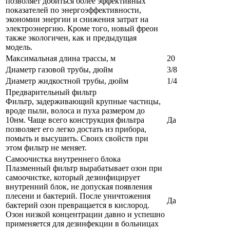
позволяет добиться более эффективных
показателей по энергоэффективности,
экономии энергии и снижения затрат на
электроэнергию. Кроме того, новый фреон
также экологичен, как и предыдущая
модель.
Максимальная длина трассы, м
20
Диаметр газовой трубы, дюйм
3/8
Диаметр жидкостной трубы, дюйм
1/4
Предварительный фильтр
Фильтр, задерживающий крупные частицы,
вроде пыли, волоса и пуха размером до
10нм. Чаще всего конструкция фильтра
Да
позволяет его легко достать из прибора,
помыть и высушить. Своих свойств при
этом фильтр не меняет.
Самоочистка внутреннего блока
Плазменный фильтр вырабатывает озон при
самоочистке, который дезинфицирует
внутренний блок, не допуская появления
плесени и бактерий. После уничтожения
Да
бактерий озон превращается в кислород.
Озон низкой концентрации давно и успешно
применяется для дезинфекции в больницах