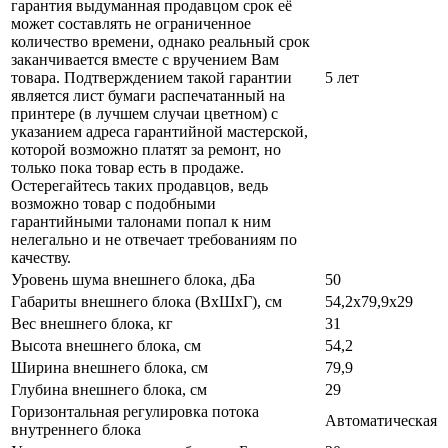
гарантия выдуманная продавцом срок её
может составлять не ограниченное
количество времени, однако реальный срок
заканчивается вместе с вручением Вам
товара. Подтверждением такой гарантии
5 лет
является лист бумаги распечатанный на
принтере (в лучшем случаи цветном) с
указанием адреса гарантийной мастерской,
которой возможно платят за ремонт, но
только пока товар есть в продаже.
Остерегайтесь таких продавцов, ведь
возможно товар с подобными
гарантийными талонами попал к ним
нелегально и не отвечает требованиям по
качеству.
Уровень шума внешнего блока, дБа
50
Габариты внешнего блока (ВхШхГ), см
54,2х79,9х29
Вес внешнего блока, кг
31
Высота внешнего блока, см
54,2
Ширина внешнего блока, см
79,9
Глубина внешнего блока, см
29
Горизонтальная регулировка потока
Автоматическая
внутреннего блока