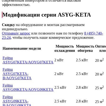
современным инвертором и отличается высокой
эффективностью.
Модификации серии ASYG-KETA
Скидку
на оборудование и монтаж рассматриваем
индивидуально.
Отправьте запрос
или позвоните нам по телефону
8 (495) 740-
23-24
, чтобы получить наше коммерческое предложение.
Мощность
Мощность
Оптим
Наименование модели
охлаждения
обогрева
пло
Fujitsu
2
2 кВт
2.5 кВт
20 м
ASYG07KETA
/AOYG07KETA
Fujitsu
2
ASYG07KETA-
2 кВт
2.5 кВт
20 м
B
/AOYG07KETA
Fujitsu
2
2.5 кВт
2.8 кВт
25 м
ASYG09KETA
/AOYG09KETA
Fujitsu
2
ASYG09KETA-
2.5 кВт
2.8 кВт
25 м
B
/AOYG09KETA