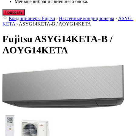
Меньше вибрация внешнего блока.
Подбрать
Кондиционеры Fujitsu
›
Настенные кондиционеры
›
ASYG-
KETA
› ASYG14KETA-B / AOYG14KETA
Fujitsu ASYG14KETA-B /
AOYG14KETA