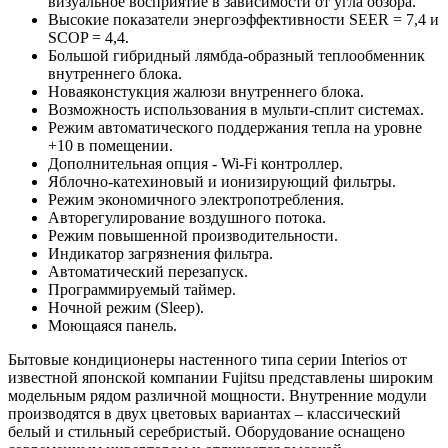
визуальное восприятие в зависимости от угла обзора.
Высокие показатели энергоэффективности SEER = 7,4 и
SCOP = 4,4.
Большой гибридный лямбда-образный теплообменник
внутреннего блока.
Новаяконстукция жалюзи внутреннего блока.
Возможность использования в мульти-сплит системах.
Режим автоматического поддержания тепла на уровне
+10 в помещении.
Дополнительная опция - Wi-Fi контроллер.
Яблочно-катехиновый и ионизирующий фильтры.
Режим экономичного электропотребления.
Авторегулирование воздушного потока.
Режим повышенной производительности.
Индикатор загрязнения фильтра.
Автоматический перезапуск.
Программируемый таймер.
Ночной режим (Sleep).
Моющаяся панель.
Бытовые кондиционеры настенного типа серии Interios от
известной японской компании Fujitsu представлены широким
модельным рядом различной мощности. Внутренние модули
производятся в двух цветовых вариантах – классический
белый и стильный серебристый. Оборудование оснащено