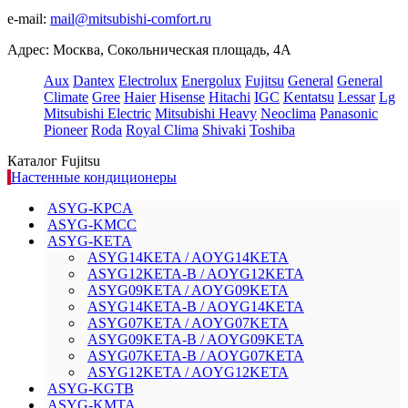
e-mail:
mail@mitsubishi-comfort.ru
Адрес: Москва, Сокольническая площадь, 4А
Aux
Dantex
Electrolux
Energolux
Fujitsu
General
General
Climate
Gree
Haier
Hisense
Hitachi
IGC
Kentatsu
Lessar
Lg
Mitsubishi Electric
Mitsubishi Heavy
Neoclima
Panasonic
Pioneer
Roda
Royal Clima
Shivaki
Toshiba
Каталог Fujitsu
Настенные кондиционеры
ASYG-KPCA
ASYG-KMCC
ASYG-KETA
ASYG14KETA / AOYG14KETA
ASYG12KETA-B / AOYG12KETA
ASYG09KETA / AOYG09KETA
ASYG14KETA-B / AOYG14KETA
ASYG07KETA / AOYG07KETA
ASYG09KETA-B / AOYG09KETA
ASYG07KETA-B / AOYG07KETA
ASYG12KETA / AOYG12KETA
ASYG-KGTB
ASYG-KMTA