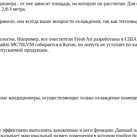
ионера - от нее зависит площадь, на которую он рассчитан. Для
2,8-3 метра.
авило, она всегда выше мощности охлаждения, так как тепловы
нологии. Например, все очистители Fresh Air разработаны в США
ikin MC70LVM собирается в Китае, но ничуть не уступает по ка
выпускаемой продукции.
ьные кондиционеры, осуществляющие только охлаждение помещ
е эффективно выполнять заложенные в него функции. Данный па
указывает максимальный размер помещения в котором прибор буде