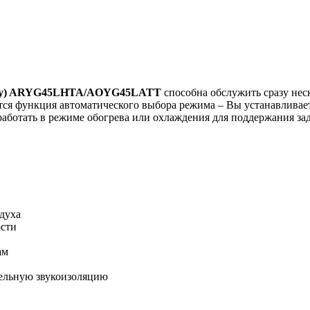
итсу) ARYG45LHTA/AOYG45LATT
способна обслужить сразу нес
тся функция автоматического выбора режима – Вы устанавливает
 работать в режиме обогрева или охлаждения для поддержания за
духа
ости
ам
ельную звукоизоляцию