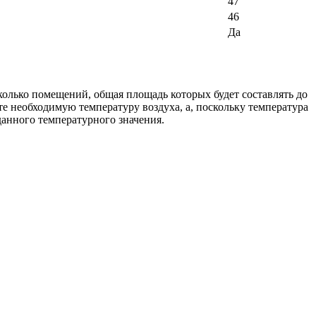
47
46
Да
колько помещений, общая площадь которых будет составлять до
е необходимую температуру воздуха, а, поскольку температура
данного температурного значения.