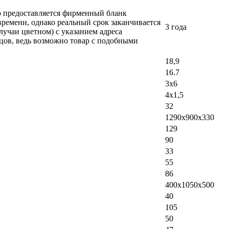
ло предоставляется фирменный бланк
времени, однако реальный срок заканчивается
3 года
лучаи цветном) с указанием адреса
вцов, ведь возможно товар с подобными
18,9
16.7
3x6
4x1,5
32
1290x900x330
129
90
33
55
86
400x1050x500
40
105
50