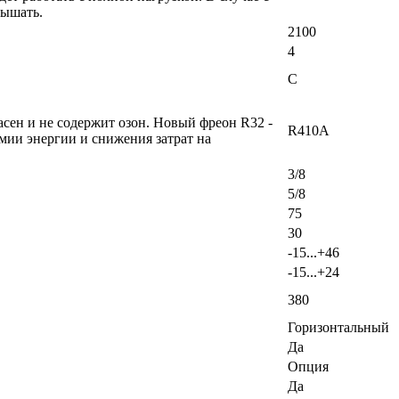
вышать.
2100
4
C
сен и не содержит озон. Новый фреон R32 -
R410A
мии энергии и снижения затрат на
3/8
5/8
75
30
-15...+46
-15...+24
380
Горизонтальный
Да
Опция
Да