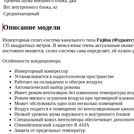
Уровень шума внешнего блока, дБа
Вес внутреннего блока, кг
Средненапорный
Описание модели
Инверторная сплит-система канального типа
Fujitsu (Фудж
135 квадратных метров. В межсезонье очень актуальным окаже
постоянно меняется, сплит-система сама определяет, ей нужно
Особенности кондиционера:
Инверторный компрессор
Устанавливается в надпотолочном пространстве
Работает на охлаждение и обогрев воздуха
Автоматический выбор режима
Имеет режим вентиляции без изменения температуры воз
Режим мягкого осушения воздуха при чрезмерной влажн
Может обслуживать одно или несколько помещений
Воздух подается в помещение по вентиляционным канал
Низкий уровень шума наружного и внутреннего блоков
Специальный кожух вентилятора обеспечивает дополнит
Озонобезопасный хладагент R 410A
Защита от предельных температур