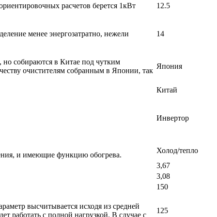
 ориентировочных расчетов берется 1кВт
12.5
деление менее энергозатратно, нежели
14
, но собираются в Китае под чутким
Япония
честву очистителям собранным в Японии, так
Китай
Инвертор
Холод/тепло
ения, и имеющие функцию обогрева.
3,67
3,08
150
раметр высчитывается исходя из средней
125
т работать с полной нагрузкой. В случае с