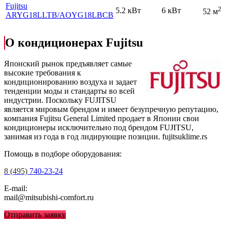
Fujitsu
2
5.2 кВт
6 кВт
52 м
ARYG18LLTB
/AOYG18LBCB
О кондиционерах Fujitsu
Японский рынок предъявляет самые
высокие требования к
кондиционированию воздуха и задает
тенденции моды и стандарты во всей
индустрии. Поскольку FUJITSU
является мировым брендом и имеет безупречную репутацию,
компания Fujitsu General Limited продает в Японии свои
кондиционеры исключительно под брендом FUJITSU,
занимая из года в год лидирующие позиции.
fujitsuklime.rs
Помощь в подборе оборудования:
8 (495)
740-23-24
E-mail:
mail@mitsubishi-comfort.ru
Отправить заявку