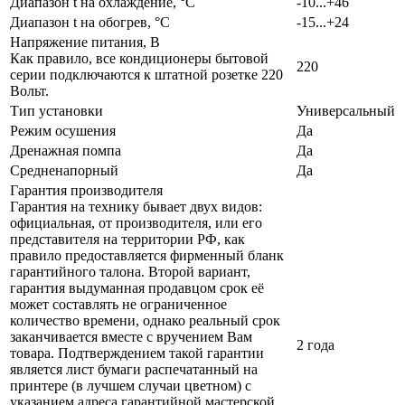
Диапазон t на охлаждение, °С
-10...+46
Диапазон t на обогрев, °С
-15...+24
Напряжение питания, В
Как правило, все кондиционеры бытовой
220
серии подключаются к штатной розетке 220
Вольт.
Тип установки
Универсальный
Режим осушения
Да
Дренажная помпа
Да
Средненапорный
Да
Гарантия производителя
Гарантия на технику бывает двух видов:
официальная, от производителя, или его
представителя на территории РФ, как
правило предоставляется фирменный бланк
гарантийного талона. Второй вариант,
гарантия выдуманная продавцом срок её
может составлять не ограниченное
количество времени, однако реальный срок
заканчивается вместе с вручением Вам
2 года
товара. Подтверждением такой гарантии
является лист бумаги распечатанный на
принтере (в лучшем случаи цветном) с
указанием адреса гарантийной мастерской,