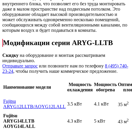
внутреннего блока, что позволяет его без труда монтировать
даже в малом пространстве над подвесным потолком. Это
оборудование обладает высокой производительностью и
может обслуживать одновременно несколько помещений,
сообщающихся между собой вентиляционными каналами, по
которым воздух и будет подаваться в комнаты.
Модификации серии ARYG-LLTB
Скидку
на оборудование и монтаж рассматриваем
индивидуально.
Отправьте запрос
или позвоните нам по телефону
8 (495) 740-
23-24
, чтобы получить наше коммерческое предложение.
Мощность
Мощность
Оптим
Наименование модели
охлаждения
обогрева
пло
Fujitsu
2
3.5 кВт
4.1 кВт
35 м
ARYG12LLTB
/AOYG12LALL
Fujitsu
2
ARYG14LLTB
4.3 кВт
5 кВт
43 м
AOYG14LALL