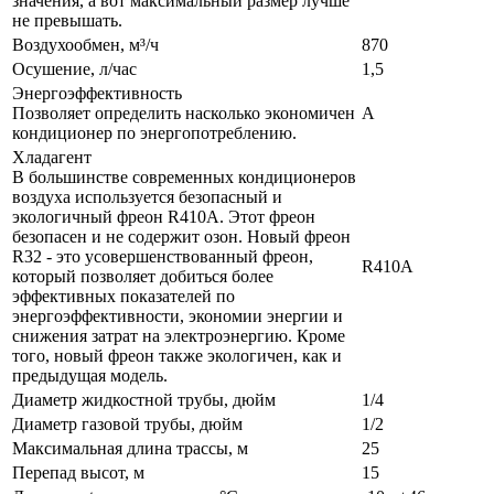
значения, а вот максимальный размер лучше
не превышать.
Воздухообмен, м³/ч
870
Осушение, л/час
1,5
Энергоэффективность
Позволяет определить насколько экономичен
A
кондиционер по энергопотреблению.
Хладагент
В большинстве современных кондиционеров
воздуха используется безопасный и
экологичный фреон R410A. Этот фреон
безопасен и не содержит озон. Новый фреон
R32 - это усовершенствованный фреон,
R410A
который позволяет добиться более
эффективных показателей по
энергоэффективности, экономии энергии и
снижения затрат на электроэнергию. Кроме
того, новый фреон также экологичен, как и
предыдущая модель.
Диаметр жидкостной трубы, дюйм
1/4
Диаметр газовой трубы, дюйм
1/2
Максимальная длина трассы, м
25
Перепад высот, м
15