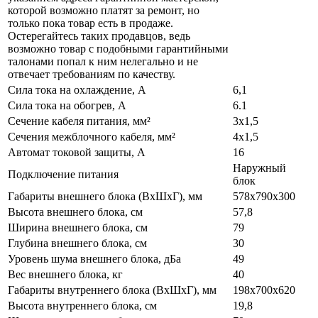
которой возможно платят за ремонт, но
только пока товар есть в продаже.
Остерегайтесь таких продавцов, ведь
возможно товар с подобными гарантийными
талонами попал к ним нелегально и не
отвечает требованиям по качеству.
Сила тока на охлаждение, А
6,1
Сила тока на обогрев, А
6.1
Сечение кабеля питания, мм²
3x1,5
Сечения межблочного кабеля, мм²
4x1,5
Автомат токовой защиты, A
16
Наружный
Подключение питания
блок
Габариты внешнего блока (ВхШхГ), мм
578х790х300
Высота внешнего блока, см
57,8
Ширина внешнего блока, см
79
Глубина внешнего блока, см
30
Уровень шума внешнего блока, дБа
49
Вес внешнего блока, кг
40
Габариты внутреннего блока (ВхШхГ), мм
198x700x620
Высота внутреннего блока, см
19,8