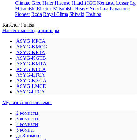
Climate
Gree
Haier
Hisense
Hitachi
IGC
Kentatsu
Lessar
Lg
Mitsubishi Electric
Mitsubishi Heavy
Neoclima
Panasonic
Pioneer
Roda
Royal Clima
Shivaki
Toshiba
Каталог Fujitsu
Настенные кондиционеры
ASYG-KPCA
ASYG-KMCC
ASYG-KETA
ASYG-KGTB
ASYG-KMTA
ASYG-KLCA
ASYG-LTCA
ASYG-KXCA
ASYG-LMCE
ASYG-LFCA
Мульти сплит системы
2 комнаты
3 комнаты
4 комнаты
5 комнат
до 8 комнат