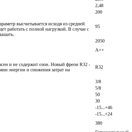
2,48
200
раметр высчитывается исходя из средней
95
т работать с полной нагрузкой. В случае с
вышать.
2050
A++
сен и не содержит озон. Новый фреон R32 -
R32
мии энергии и снижения затрат на
3/8
5/8
50
30
-15...+46
-15...+24
380