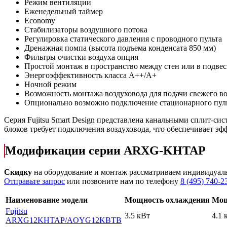
Режим вентиляции
Еженедельный таймер
Economy
Стабилизаторы воздушного потока
Регулировка статического давления с проводного пульта
Дренажная помпа (высота подъема конденсата 850 мм)
Фильтры очистки воздуха опция
Простой монтаж в пространство между стен или в подве
Энергоэффективность класса А++/А+
Ночной режим
Возможность монтажа воздуховода для подачи свежего во
Опционально возможно подключение стационарного пул
Серия Fujitsu Smart Design представлена канальными сплит-с
блоков требует подключения воздуховода, что обеспечивает э
Модификации серии ARXG-KHTAP
Скидку
на оборудование и монтаж рассматриваем индивидуал
Отправьте запрос
или позвоните нам по телефону
8 (495) 740-2
Наименование модели
Мощность охлаждения
Мощ
Fujitsu
3.5 кВт
4.1 
ARXG12KHTAP
/AOYG12KBTB