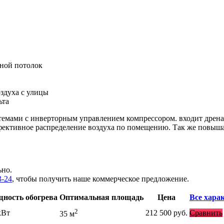
сной потолок
здуха с улицы
ьта
истемами с инверторным управлением компрессором. входит дрен
ффективное распределение воздуха по помещению. Так же повыш
ьно.
3-24
, чтобы получить наше коммерческое предложение.
ность обогрева
Оптимальная площадь
Цена
Все хара
2
кВт
212 500
руб.
Сравнить
35 м