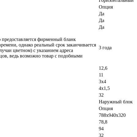
Горизонтальный
Опция
Да
Да
Да
ло предоставляется фирменный бланк
времени, однако реальный срок заканчивается
3 года
лучаи цветном) с указанием адреса
вцов, ведь возможно товар с подобными
12,6
11
3x4
4x1,5
32
Наружный блок
Опция
788x940x320
78,8
94
32