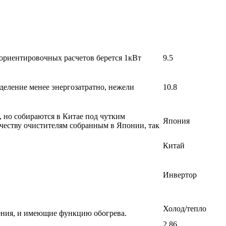
 ориентировочных расчетов берется 1кВт
9.5
деление менее энергозатратно, нежели
10.8
, но собираются в Китае под чутким
Япония
честву очистителям собранным в Японии, так
Китай
Инвертор
Холод/тепло
ения, и имеющие функцию обогрева.
2,86