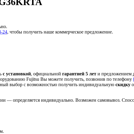
YG36KRTA
ьно.
3-24
, чтобы получить наше коммерческое предложение.
ть
с установкой
, официальной
гарантией 5 лет
и предложением
орудованию Fujitsu Вы можете получить, позвонив по телефону
сный выбор с
возможностью получить индивидуальную
скидку
о
сии — определяется индивидуально. Возможен самовывоз. Способ
м.