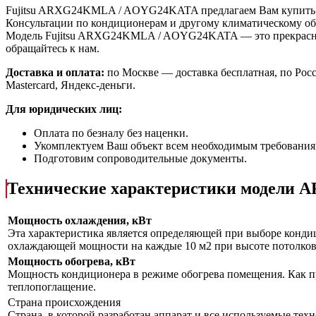
Fujitsu ARXG24KMLA / AOYG24KATA предлагаем Вам купит
Консультации по кондиционерам и другому климатическому об
Модель Fujitsu ARXG24KMLA / AOYG24KATA
— это
прекрас
обращайтесь к нам.
Доставка и оплата:
по Москве — доставка бесплатная, по Рос
Mastercard, Яндекс-деньги.
Для юридических лиц:
Оплата по безналу без наценки.
Укомплектуем Ваш объект всем необходимым требования
Подготовим сопроводительные документы.
Технические характеристики модел
Мощность охлаждения, кВт
Эта характеристика является определяющей при выборе кондиц
охлаждающей мощности на каждые 10 м2 при высоте потолков 
Мощность обогрева, кВт
Мощность кондиционера в режиме обогрева помещения. Как пр
теплопоглащение.
Страна происхождения
Страна, в которой разработан аппарат и все используемые тех