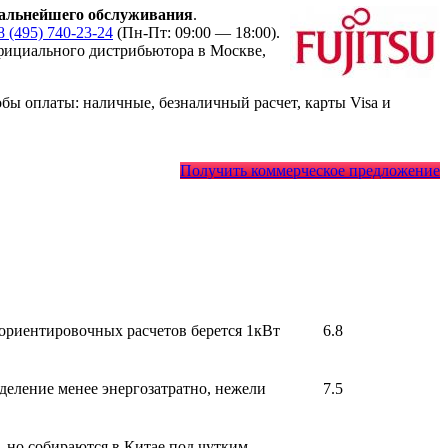
альнейшего обслуживания
.
8 (495) 740-23-24
(Пн-Пт: 09:00 — 18:00).
ициального дистрибьютора в Москве,
ы оплаты: наличные, безналичный расчет, карты Visa и
Получить коммерческое предложение
 ориентировочных расчетов берется 1кВт
6.8
деление менее энергозатратно, нежели
7.5
, но собираются в Китае под чутким