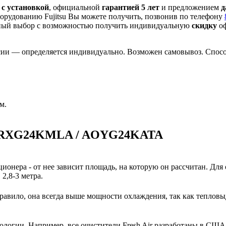
ь
с установкой
, официальной
гарантией 5 лет
и предложением
д
орудованию Fujitsu Вы можете получить, позвонив по телефону
ный выбор с
возможностью получить индивидуальную
скидку
оф
сии — определяется индивидуально. Возможен самовывоз. Способ
м.
и ARXG24KMLA / AOYG24KATA
ионера - от нее зависит площадь, на которую он рассчитан. Для
2,8-3 метра.
авило, она всегда выше мощности охлаждения, так как тепловы
нологии. Например, все очистители Fresh Air разработаны в США