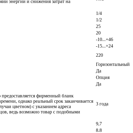
мии энергии и снижения затрат на
1/4
1/2
25
20
-10...+46
-15...+24
220
Горизонтальный
Да
Опция
Да
ло предоставляется фирменный бланк
времени, однако реальный срок заканчивается
3 года
лучаи цветном) с указанием адреса
вцов, ведь возможно товар с подобными
9,7
8.8