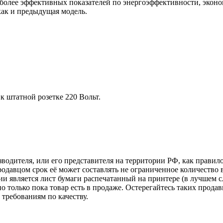
более эффективных показателей по энергоэффективности, эконо
как и предыдущая модель.
 штатной розетке 220 Вольт.
зводителя, или его представителя на территории РФ, как прави
одавцом срок её может составлять не ограниченное количество 
и является лист бумаги распечатанный на принтере (в лучшем с
но только пока товар есть в продаже. Остерегайтесь таких прода
требованиям по качеству.