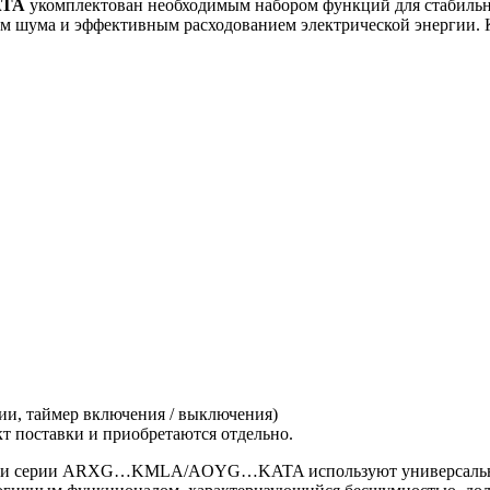
ATA
укомплектован необходимым набором функций для стабиль
ем шума и эффективным расходованием электрической энергии.
ии, таймер включения / выключения)
кт поставки и приобретаются отдельно.
одели серии ARXG…KMLA/AOYG…KATA используют универсальн