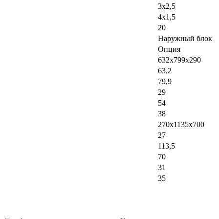
3x2,5
4x1,5
20
Наружный блок
Опция
632х799х290
63,2
79,9
29
54
38
270х1135х700
27
113,5
70
31
35