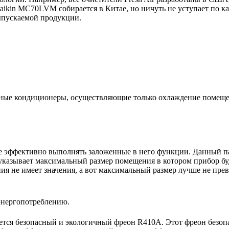
ikin MC70LVM собирается в Китае, но ничуть не уступает по ка
выпускаемой продукции.
ьные кондиционеры, осуществляющие только охлаждение помещ
е эффективно выполнять заложенные в него функции. Данный па
указывает максимальный размер помещения в котором прибор буде
 не имеет значения, а вот максимальный размер лучше не пре
энергопотреблению.
тся безопасный и экологичный фреон R410A. Этот фреон безопа