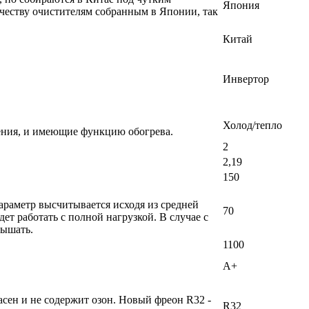
Япония
честву очистителям собранным в Японии, так
Китай
Инвертор
Холод/тепло
ения, и имеющие функцию обогрева.
2
2,19
150
раметр высчитывается исходя из средней
70
т работать с полной нагрузкой. В случае с
вышать.
1100
A+
сен и не содержит озон. Новый фреон R32 -
R32