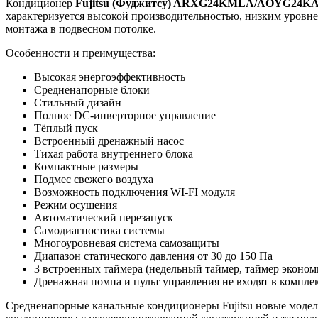
Кондиционер
Fujitsu (Фуджитсу) ARXG24KMLA/AOYG24K
характеризуется высокой производительностью, низким уровн
монтажа в подвесном потолке.
Особенности и преимущества:
Высокая энергоэффективность
Средненапорные блоки
Стильный дизайн
Полное DC-инверторное управление
Тёплый пуск
Встроенный дренажный насос
Тихая работа внутреннего блока
Компактные размеры
Подмес свежего воздуха
Возможность подключения WI-FI модуля
Режим осушения
Автоматический перезапуск
Самодиагностика системы
Многоуровневая система самозащиты
Диапазон статического давления от 30 до 150 Па
3 встроенных таймера (недельный таймер, таймер эконом
Дренажная помпа и пульт управления не входят в компле
Средненапорные канальные кондиционеры Fujitsu новые м