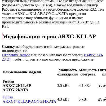
узкопрофильные сплит-системы R32 входит дренажный насос
(подъем конденсата до 850 мм), а также воздушный фильтр.
Работают кондиционеры на озонобезопасном фреоне R32. Три
модели ARXG…KLLAP/AOYG…KATA прекрасно
справляются с наделёнными функциями и имеют
производительность в режиме охлаждения от 3.5 кВт до 5.2
Квт.
Модификации серии ARXG-KLLAP
Скидку
на оборудование и монтаж рассматриваем
индивидуально.
Отправьте запрос
или позвоните нам по телефону
8 (495) 740-
23-24
, чтобы получить наше коммерческое предложение.
Мощность
Мощность
Опт
Наименование модели
охлаждения
обогрева
п
Fujitsu
ARXG12KLLAP
3.5 кВт
4.1 кВт
35 м
AOYG12KATA
Fujitsu
4.3 кВт
5 кВт
43 м
ARXG14KLLAP
/AOYG14KATA