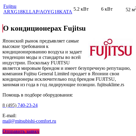
Fujitsu
5.2 кВт
6 кВт
52 м
ARXG18KLLAP
/AOYG18KATA
О кондиционерах Fujitsu
Японский рынок предъявляет самые
высокие требования к
кондиционированию воздуха и задает
тенденции моды и стандарты во всей
индустрии. Поскольку FUJITSU
является мировым брендом и имеет безупречную репутацию,
компания Fujitsu General Limited продает в Японии свои
кондиционеры исключительно под брендом FUJITSU,
занимая из года в год лидирующие позиции.
fujitsuklime.rs
Помощь в подборе оборудования:
8 (495)
740-23-24
E-mail:
mail@mitsubishi-comfort.ru
Отправить заявку