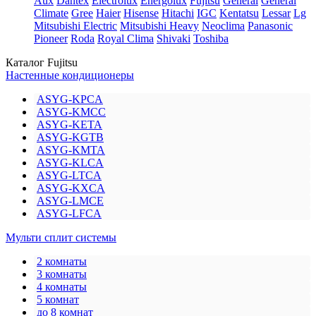
Aux
Dantex
Electrolux
Energolux
Fujitsu
General
General
Climate
Gree
Haier
Hisense
Hitachi
IGC
Kentatsu
Lessar
Lg
Mitsubishi Electric
Mitsubishi Heavy
Neoclima
Panasonic
Pioneer
Roda
Royal Clima
Shivaki
Toshiba
Каталог Fujitsu
Настенные кондиционеры
ASYG-KPCA
ASYG-KMCC
ASYG-KETA
ASYG-KGTB
ASYG-KMTA
ASYG-KLCA
ASYG-LTCA
ASYG-KXCA
ASYG-LMCE
ASYG-LFCA
Мульти сплит системы
2 комнаты
3 комнаты
4 комнаты
5 комнат
до 8 комнат