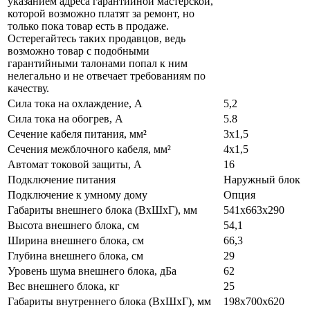
указанием адреса гарантийной мастерской,
которой возможно платят за ремонт, но
только пока товар есть в продаже.
Остерегайтесь таких продавцов, ведь
возможно товар с подобными
гарантийными талонами попал к ним
нелегально и не отвечает требованиям по
качеству.
Сила тока на охлаждение, А
5,2
Сила тока на обогрев, А
5.8
Сечение кабеля питания, мм²
3x1,5
Сечения межблочного кабеля, мм²
4x1,5
Автомат токовой защиты, A
16
Подключение питания
Наружный блок
Подключение к умному дому
Опция
Габариты внешнего блока (ВхШхГ), мм
541х663х290
Высота внешнего блока, см
54,1
Ширина внешнего блока, см
66,3
Глубина внешнего блока, см
29
Уровень шума внешнего блока, дБа
62
Вес внешнего блока, кг
25
Габариты внутреннего блока (ВхШхГ), мм
198х700х620