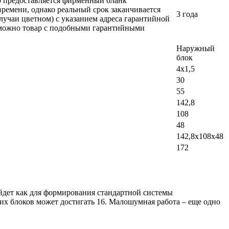
ло предоставляется фирменный бланк
времени, однако реальный срок заканчивается
3 года
лучаи цветном) с указанием адреса гарантийной
возможно товар с подобными гарантийными
Наружный
блок
4х1,5
30
55
142,8
108
48
142,8x108x48
172
йдет как для формирования стандартной системы
них блоков может достигать 16. Малошумная работа – еще одно