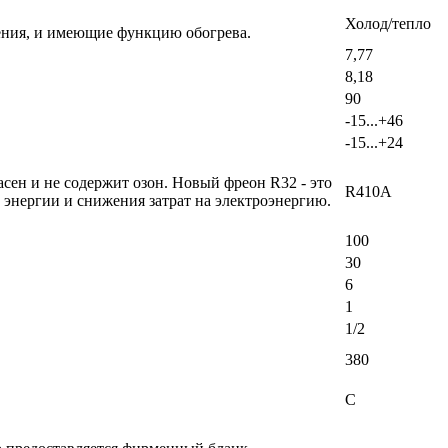
Холод/тепло
ения, и имеющие функцию обогрева.
7,77
8,18
90
-15...+46
-15...+24
ен и не содержит озон. Новый фреон R32 - это
R410A
энергии и снижения затрат на электроэнергию.
100
30
6
1
1/2
380
C