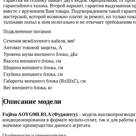
Гарантия на технику бывает двух видов: официальная, от прои
гарантийного талона. Второй вариант, гарантия выдуманная пр
вместе с вручением Вам товара. Подтверждением такой гарант
мастерской, которой возможно платят за ремонт, но только по
талонами попал к ним нелегально и не отвечает требованиям по
Подключение питания
Сечения межблочного кабеля, мм²
Автомат токовой защиты, А
Уровень шума внешнего блока, дБа
Высота внешнего блока, см
Ширина внешнего блока, см
Глубина внешнего блока, см
Габариты внешнего блока (ВхШхГ), см
Вес внешнего блока, кг
Описание модели
Fujitsu AOYG90LRLA (Фуджитсу)
– модель высокопроизводит
кондиционирования в формате мульти-сплит, так и для работы 
значимое преимущество данного агрегата.
Особенности и преимущества: