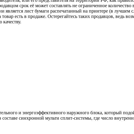
зводителя, или его представителя на территории РФ, как прави
одавцом срок её может составлять не ограниченное количество 
ии является лист бумаги распечатанный на принтере (в лучшем с
ка товар есть в продаже. Остерегайтесь таких продавцов, ведь 
 качеству.
ельного и энергоэффективного наружного блока, который подо
в составе синхронной мульти сплит-системы, где число внутрен