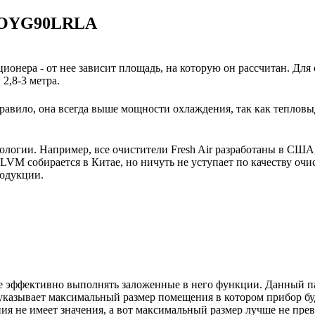
 AOYG90LRLA
ионера - от нее зависит площадь, на которую он рассчитан. Для
2,8-3 метра.
авило, она всегда выше мощности охлаждения, так как тепловы
нологии. Например, все очистители Fresh Air разработаны в США
VM собирается в Китае, но ничуть не уступает по качеству очи
родукции.
е эффективно выполнять заложенные в него функции. Данный па
указывает максимальный размер помещения в котором прибор буде
 не имеет значения, а вот максимальный размер лучше не пре