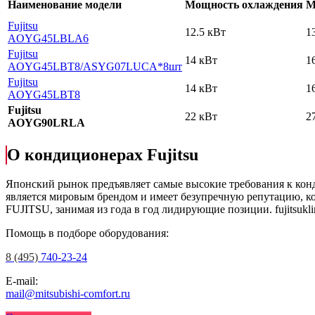
Наименование модели
Мощность охлаждения
М
Fujitsu
12.5 кВт
1
AOYG45LBLA6
Fujitsu
14 кВт
1
AOYG45LBT8
/ASYG07LUCA*8шт
Fujitsu
14 кВт
1
AOYG45LBT8
Fujitsu
22 кВт
2
AOYG90LRLA
О кондиционерах Fujitsu
Японский рынок предъявляет самые высокие требования к кон
является мировым брендом и имеет безупречную репутацию, ко
FUJITSU, занимая из года в год лидирующие позиции.
fujitsukl
Помощь в подборе оборудования:
8 (495)
740-23-24
E-mail:
mail@mitsubishi-comfort.ru