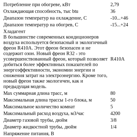
Потребление при обогреве, кВт
2,79
Охлаждающая способность, тыс btu
36
Диапазон температур на охлаждение, С
-10...+46
Диапазон температур на обогрев, С
-15...+24
Хладагент
В большинстве современных кондиционеров
воздуха используется безопасный и экологичный
фреон R410A. Этот фреон безопасен и не
содержит озон. Новый фреон R32 - это
усовершенствованный фреон, который позволяет
R410A
добиться более эффективных показателей по
энергоэффективности, экономии энергии и
снижения затрат на электроэнергию. Кроме того,
новый фреон также экологичен, как и
предыдущая модель.
Max суммарная длина трасс, м
80
Максимальная длина трассы 1-го блока, м
50
Максимальное количество комнат
5
Максимальный расход воздуха, м3/час
4200
Диаметр газовой трубы, дюйм
3/8
Диаметр жидкостной трубы, дюйм
1/4
Напряжение питания, В