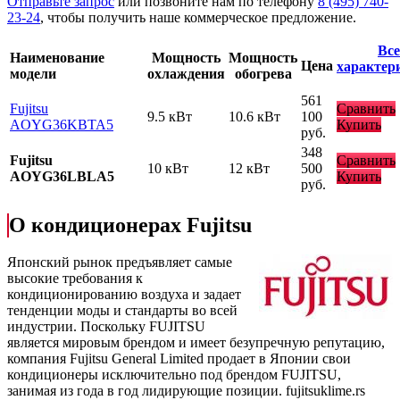
Отправьте запрос
или позвоните нам по телефону
8 (495) 740-
23-24
, чтобы получить наше коммерческое предложение.
Все
Наименование
Мощность
Мощность
Цена
характер
модели
охлаждения
обогрева
561
Fujitsu
Сравнить
9.5 кВт
10.6 кВт
100
AOYG36KBTA5
Купить
руб.
348
Fujitsu
Сравнить
10 кВт
12 кВт
500
AOYG36LBLA5
Купить
руб.
О кондиционерах Fujitsu
Японский рынок предъявляет самые
высокие требования к
кондиционированию воздуха и задает
тенденции моды и стандарты во всей
индустрии. Поскольку FUJITSU
является мировым брендом и имеет безупречную репутацию,
компания Fujitsu General Limited продает в Японии свои
кондиционеры исключительно под брендом FUJITSU,
занимая из года в год лидирующие позиции.
fujitsuklime.rs