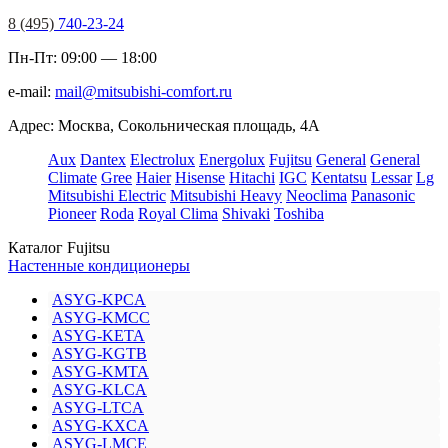
8 (495)
740-23-24
Пн-Пт: 09:00 — 18:00
e-mail:
mail@mitsubishi-comfort.ru
Адрес: Москва, Сокольническая площадь, 4А
Aux
Dantex
Electrolux
Energolux
Fujitsu
General
General
Climate
Gree
Haier
Hisense
Hitachi
IGC
Kentatsu
Lessar
Lg
Mitsubishi Electric
Mitsubishi Heavy
Neoclima
Panasonic
Pioneer
Roda
Royal Clima
Shivaki
Toshiba
Каталог Fujitsu
Настенные кондиционеры
ASYG-KPCA
ASYG-KMCC
ASYG-KETA
ASYG-KGTB
ASYG-KMTA
ASYG-KLCA
ASYG-LTCA
ASYG-KXCA
ASYG-LMCE