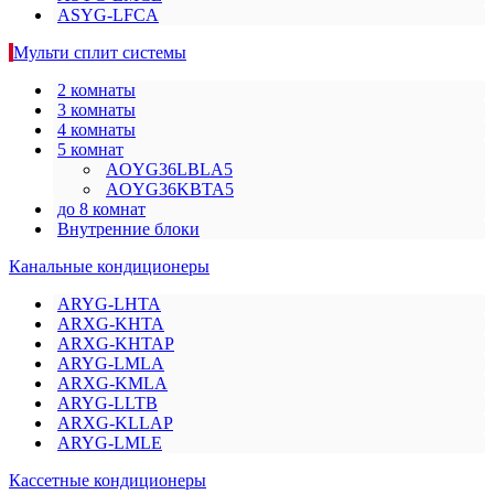
ASYG-LFCA
Мульти сплит системы
2 комнаты
3 комнаты
4 комнаты
5 комнат
AOYG36LBLA5
AOYG36KBTA5
до 8 комнат
Внутренние блоки
Канальные кондиционеры
ARYG-LHTA
ARXG-KHTA
ARXG-KHTAP
ARYG-LMLA
ARXG-KMLA
ARYG-LLTB
ARXG-KLLAP
ARYG-LMLE
Кассетные кондиционеры