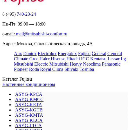
8 (495)
740-23-24
Пн-Пт: 09:00 — 18:00
e-mail:
mail@mitsubishi-comfort.ru
Адрес: Москва, Сокольническая площадь, 4А
Aux
Dantex
Electrolux
Energolux
Fujitsu
General
General
Climate
Gree
Haier
Hisense
Hitachi
IGC
Kentatsu
Lessar
Lg
Mitsubishi Electric
Mitsubishi Heavy
Neoclima
Panasonic
Pioneer
Roda
Royal Clima
Shivaki
Toshiba
Каталог Fujitsu
Настенные кондиционеры
ASYG-KPCA
ASYG-KMCC
ASYG-KETA
ASYG-KGTB
ASYG-KMTA
ASYG-KLCA
ASYG-LTCA