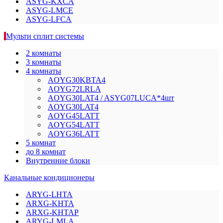
ASYG-KXCA
ASYG-LMCE
ASYG-LFCA
Мульти сплит системы
2 комнаты
3 комнаты
4 комнаты
AOYG30KBTA4
AOYG72LRLA
AOYG30LAT4 / ASYG07LUCA*4шт
AOYG30LAT4
AOYG45LATT
AOYG54LATT
AOYG36LATT
5 комнат
до 8 комнат
Внутренние блоки
Канальные кондиционеры
ARYG-LHTA
ARXG-KHTA
ARXG-KHTAP
ARYG-LMLA