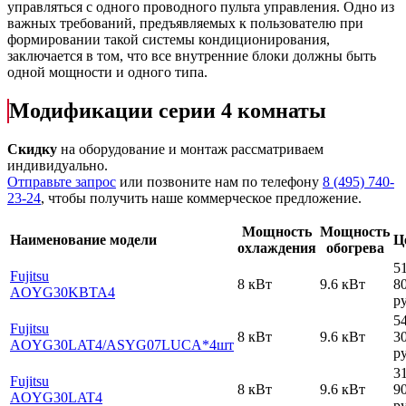
управляться с одного проводного пульта управления. Одно из
важных требований, предъявляемых к пользователю при
формировании такой системы кондиционирования,
заключается в том, что все внутренние блоки должны быть
одной мощности и одного типа.
Модификации серии 4 комнаты
Скидку
на оборудование и монтаж рассматриваем
индивидуально.
Отправьте запрос
или позвоните нам по телефону
8 (495) 740-
23-24
, чтобы получить наше коммерческое предложение.
Мощность
Мощность
Наименование модели
Ц
охлаждения
обогрева
5
Fujitsu
8 кВт
9.6 кВт
8
AOYG30KBTA4
ру
5
Fujitsu
8 кВт
9.6 кВт
3
AOYG30LAT4
/ASYG07LUCA*4шт
ру
3
Fujitsu
8 кВт
9.6 кВт
9
AOYG30LAT4
ру