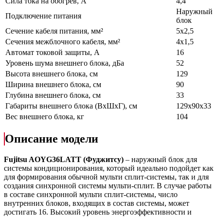
Сила тока на обогрев, А
4,4
Наружный
Подключение питания
блок
Сечение кабеля питания, мм²
5х2,5
Сечения межблочного кабеля, мм²
4х1,5
Автомат токовой защиты, А
16
Уровень шума внешнего блока, дБа
52
Высота внешнего блока, см
129
Ширина внешнего блока, см
90
Глубина внешнего блока, см
33
Габариты внешнего блока (ВхШхГ), см
129x90x33
Вес внешнего блока, кг
104
Описание модели
Fujitsu AOYG36LATT (Фуджитсу)
– наружный блок для
системы кондиционирования, который идеально подойдет как
для формирования обычной мульти сплит-системы, так и для
создания синхронной системы мульти-сплит. В случае работы
в составе синхронной мульти сплит-системы, число
внутренних блоков, входящих в состав системы, может
достигать 16. Высокий уровень энергоэффективности и