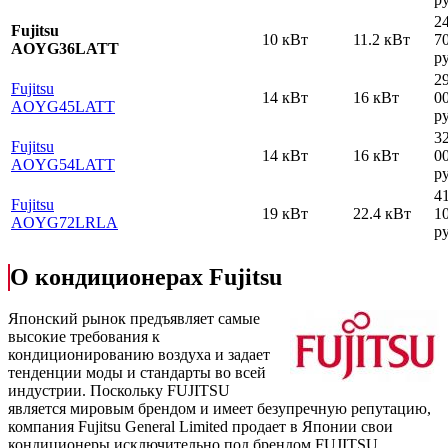
2
Fujitsu
10 кВт
11.2 кВт
7
AOYG36LATT
ру
2
Fujitsu
14 кВт
16 кВт
0
AOYG45LATT
ру
3
Fujitsu
14 кВт
16 кВт
0
AOYG54LATT
ру
4
Fujitsu
19 кВт
22.4 кВт
1
AOYG72LRLA
ру
О кондиционерах Fujitsu
Японский рынок предъявляет самые
высокие требования к
кондиционированию воздуха и задает
тенденции моды и стандарты во всей
индустрии. Поскольку FUJITSU
является мировым брендом и имеет безупречную репутацию,
компания Fujitsu General Limited продает в Японии свои
кондиционеры исключительно под брендом FUJITSU,