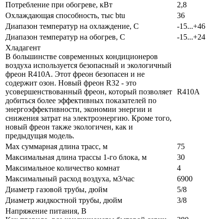
Потребление при обогреве, кВт
2,8
Охлаждающая способность, тыс btu
36
Диапазон температур на охлаждение, С
-15...+46
Диапазон температур на обогрев, С
-15...+24
Хладагент
В большинстве современных кондиционеров
воздуха используется безопасный и экологичный
фреон R410A. Этот фреон безопасен и не
содержит озон. Новый фреон R32 - это
усовершенствованный фреон, который позволяет
R410A
добиться более эффективных показателей по
энергоэффективности, экономии энергии и
снижения затрат на электроэнергию. Кроме того,
новый фреон также экологичен, как и
предыдущая модель.
Max суммарная длина трасс, м
75
Максимальная длина трассы 1-го блока, м
30
Максимальное количество комнат
4
Максимальный расход воздуха, м3/час
6900
Диаметр газовой трубы, дюйм
5/8
Диаметр жидкостной трубы, дюйм
3/8
Напряжение питания, В