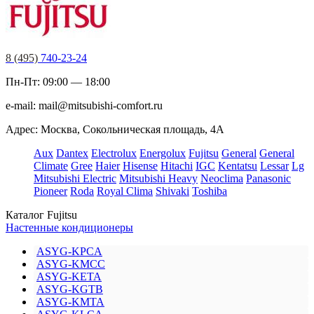
8 (495)
740-23-24
Пн-Пт: 09:00 — 18:00
e-mail:
mail@mitsubishi-comfort.ru
Адрес: Москва, Сокольническая площадь, 4А
Aux
Dantex
Electrolux
Energolux
Fujitsu
General
General
Climate
Gree
Haier
Hisense
Hitachi
IGC
Kentatsu
Lessar
Lg
Mitsubishi Electric
Mitsubishi Heavy
Neoclima
Panasonic
Pioneer
Roda
Royal Clima
Shivaki
Toshiba
Каталог Fujitsu
Настенные кондиционеры
ASYG-KPCA
ASYG-KMCC
ASYG-KETA
ASYG-KGTB
ASYG-KMTA