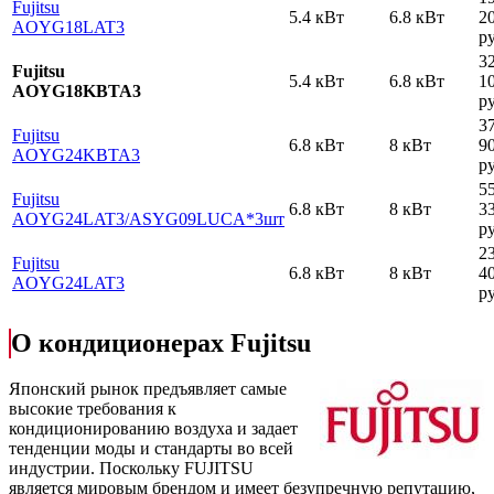
Fujitsu
5.4 кВт
6.8 кВт
2
AOYG18LAT3
ру
3
Fujitsu
5.4 кВт
6.8 кВт
1
AOYG18KBTA3
ру
3
Fujitsu
6.8 кВт
8 кВт
9
AOYG24KBTA3
ру
5
Fujitsu
6.8 кВт
8 кВт
3
AOYG24LAT3
/ASYG09LUCA*3шт
ру
2
Fujitsu
6.8 кВт
8 кВт
4
AOYG24LAT3
ру
О кондиционерах Fujitsu
Японский рынок предъявляет самые
высокие требования к
кондиционированию воздуха и задает
тенденции моды и стандарты во всей
индустрии. Поскольку FUJITSU
является мировым брендом и имеет безупречную репутацию,