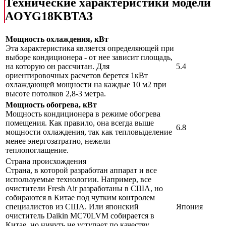
Технические характеристики модели
AOYG18KBTA3
Мощность охлаждения, кВт
Эта характеристика является определяющей при
выборе кондиционера - от нее зависит площадь,
на которую он рассчитан. Для
5.4
ориентировочных расчетов берется 1кВт
охлаждающей мощности на каждые 10 м2 при
высоте потолков 2,8-3 метра.
Мощность обогрева, кВт
Мощность кондиционера в режиме обогрева
помещения. Как правило, она всегда выше
6.8
мощности охлаждения, так как тепловыделение
менее энергозатратно, нежели
теплопоглащение.
Страна происхождения
Страна, в которой разработан аппарат и все
используемые технологии. Например, все
очистители Fresh Air разработаны в США, но
собираются в Китае под чутким контролем
специалистов из США. Или японский
Япония
очиститель Daikin MC70LVM собирается в
Китае, но ничуть не уступает по качеству