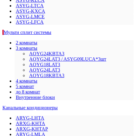
ASYG-KLCA
ASYG-LTCA
ASYG-KXCA
ASYG-LMCE
ASYG-LFCA
Мульти сплит системы
2 комнаты
3 комнаты
AOYG24KBTA3
AOYG24LAT3 / ASYG09LUCA*3шт
AOYG18LAT3
AOYG24LAT3
AOYG18KBTA3
4 комнаты
5 комнат
до 8 комнат
Внутренние блоки
Канальные кондиционеры
ARYG-LHTA
ARXG-KHTA
ARXG-KHTAP
ARYG-LMLA