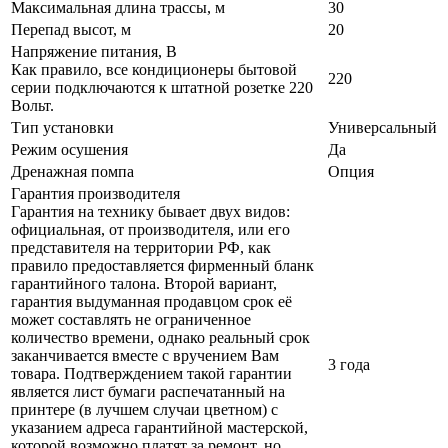
Максимальная длина трассы, м
30
Перепад высот, м
20
Напряжение питания, В
Как правило, все кондиционеры бытовой
220
серии подключаются к штатной розетке 220
Вольт.
Тип установки
Универсальный
Режим осушения
Да
Дренажная помпа
Опция
Гарантия производителя
Гарантия на технику бывает двух видов:
официальная, от производителя, или его
представителя на территории РФ, как
правило предоставляется фирменный бланк
гарантийного талона. Второй вариант,
гарантия выдуманная продавцом срок её
может составлять не ограниченное
количество времени, однако реальный срок
заканчивается вместе с вручением Вам
3 года
товара. Подтверждением такой гарантии
является лист бумаги распечатанный на
принтере (в лучшем случаи цветном) с
указанием адреса гарантийной мастерской,
которой возможно платят за ремонт, но