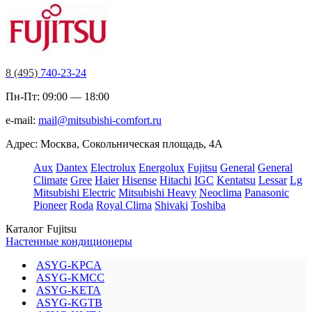
8 (495)
740-23-24
Пн-Пт: 09:00 — 18:00
e-mail:
mail@mitsubishi-comfort.ru
Адрес: Москва, Сокольническая площадь, 4А
Aux
Dantex
Electrolux
Energolux
Fujitsu
General
General
Climate
Gree
Haier
Hisense
Hitachi
IGC
Kentatsu
Lessar
Lg
Mitsubishi Electric
Mitsubishi Heavy
Neoclima
Panasonic
Pioneer
Roda
Royal Clima
Shivaki
Toshiba
Каталог Fujitsu
Настенные кондиционеры
ASYG-KPCA
ASYG-KMCC
ASYG-KETA
ASYG-KGTB