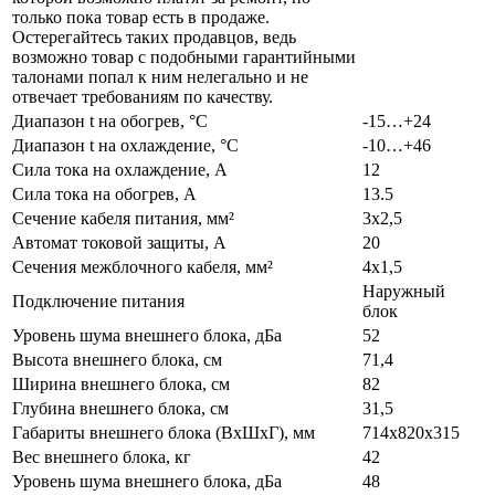
только пока товар есть в продаже.
Остерегайтесь таких продавцов, ведь
возможно товар с подобными гарантийными
талонами попал к ним нелегально и не
отвечает требованиям по качеству.
Диапазон t на обогрев, °С
-15…+24
Диапазон t на охлаждение, °С
-10…+46
Сила тока на охлаждение, А
12
Сила тока на обогрев, А
13.5
Сечение кабеля питания, мм²
3x2,5
Автомат токовой защиты, А
20
Сечения межблочного кабеля, мм²
4x1,5
Наружный
Подключение питания
блок
Уровень шума внешнего блока, дБа
52
Высота внешнего блока, см
71,4
Ширина внешнего блока, см
82
Глубина внешнего блока, см
31,5
Габариты внешнего блока (ВхШхГ), мм
714x820x315
Вес внешнего блока, кг
42
Уровень шума внешнего блока, дБа
48