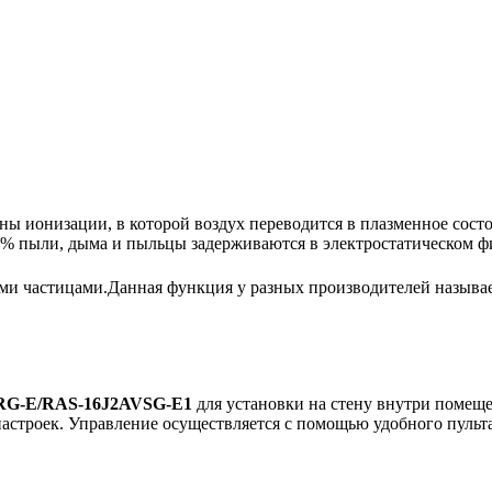
ы ионизации, в которой воздух переводится в плазменное сост
95% пыли, дыма и пыльцы задерживаются в электростатическом ф
и частицами.Данная функция у разных производителей называетс
VRG-E/RAS-16J2AVSG-E1
для установки на стену внутри помеще
строек. Управление осуществляется с помощью удобного пульта