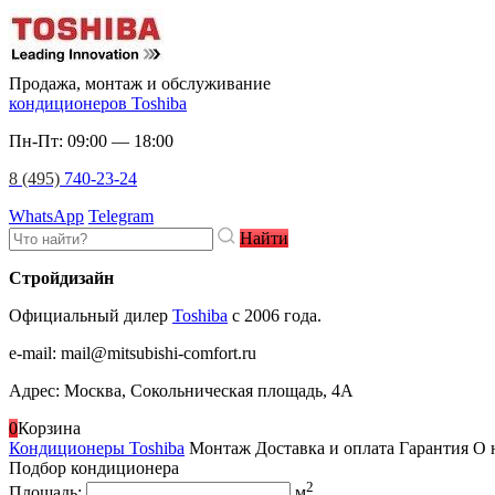
Продажа, монтаж и обслуживание
кондиционеров Toshiba
Пн-Пт: 09:00 — 18:00
8 (495)
740-23-24
WhatsApp
Telegram
Найти
Стройдизайн
Официальный дилер
Toshiba
c 2006 года.
e-mail
:
mail@mitsubishi-comfort.ru
Адрес: Москва, Сокольническая площадь, 4А
0
Корзина
Кондиционеры Toshiba
Монтаж
Доставка и оплата
Гарантия
О 
Подбор кондиционера
2
Площадь:
м