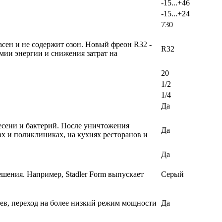
-15...+46
-15...+24
730
сен и не содержит озон. Новый фреон R32 -
R32
мии энергии и снижения затрат на
20
1/2
1/4
Да
есени и бактерий. После уничтожения
Да
х и поликлиниках, на кухнях ресторанов и
Да
ешения. Например, Stadler Form выпускает
Серый
еев, переход на более низкий режим мощности
Да