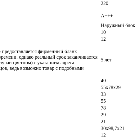
220
A+++
Наружный блок
10
12
ло предоставляется фирменный бланк
времени, однако реальный срок заканчивается
5 лет
лучаи цветном) с указанием адреса
вцов, ведь возможно товар с подобными
40
55x78x29
33
55
78
29
21
30x98,7x21
12