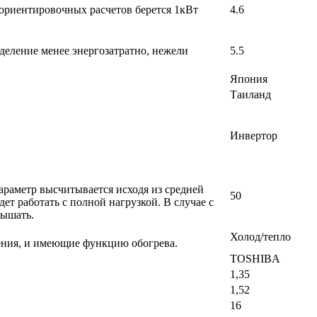
 ориентировочных расчетов берется 1кВт
4.6
деление менее энергозатратно, нежели
5.5
Япония
Таиланд
Инвертор
раметр высчитывается исходя из средней
50
т работать с полной нагрузкой. В случае с
вышать.
Холод/тепло
ения, и имеющие функцию обогрева.
TOSHIBA
1,35
1,52
16