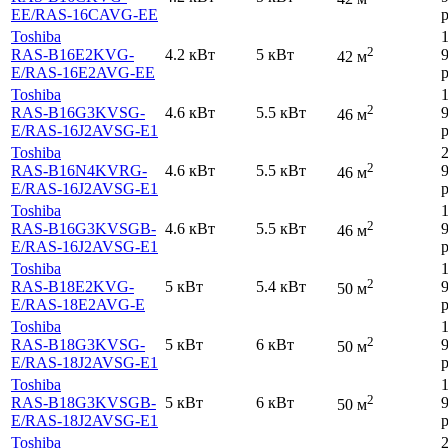
EE
/RAS-16CAVG-EE
р
Toshiba
2
RAS-B16E2KVG-
4.2 кВт
5 кВт
42 м
E
/RAS-16E2AVG-EE
р
Toshiba
2
RAS-B16G3KVSG-
4.6 кВт
5.5 кВт
46 м
E
/RAS-16J2AVSG-E1
р
Toshiba
2
RAS-B16N4KVRG-
4.6 кВт
5.5 кВт
46 м
E
/RAS-16J2AVSG-E1
р
Toshiba
2
RAS-B16G3KVSGB-
4.6 кВт
5.5 кВт
46 м
E
/RAS-16J2AVSG-E1
р
Toshiba
2
RAS-B18E2KVG-
5 кВт
5.4 кВт
50 м
E
/RAS-18E2AVG-E
р
Toshiba
2
RAS-B18G3KVSG-
5 кВт
6 кВт
50 м
E
/RAS-18J2AVSG-E1
р
Toshiba
2
RAS-B18G3KVSGB-
5 кВт
6 кВт
50 м
E
/RAS-18J2AVSG-E1
р
Toshiba