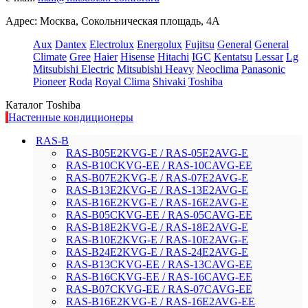
Адрес: Москва, Сокольническая площадь, 4А
Aux
Dantex
Electrolux
Energolux
Fujitsu
General
General
Climate
Gree
Haier
Hisense
Hitachi
IGC
Kentatsu
Lessar
Lg
Mitsubishi Electric
Mitsubishi Heavy
Neoclima
Panasonic
Pioneer
Roda
Royal Clima
Shivaki
Toshiba
Каталог Toshiba
Настенные кондиционеры
RAS-B
RAS-B05E2KVG-E / RAS-05E2AVG-E
RAS-B10CKVG-EE / RAS-10CAVG-EE
RAS-B07E2KVG-E / RAS-07E2AVG-E
RAS-B13E2KVG-E / RAS-13E2AVG-E
RAS-B16E2KVG-E / RAS-16E2AVG-E
RAS-B05CKVG-EE / RAS-05CAVG-EE
RAS-B18E2KVG-E / RAS-18E2AVG-E
RAS-B10E2KVG-E / RAS-10E2AVG-E
RAS-B24E2KVG-E / RAS-24E2AVG-E
RAS-B13CKVG-EE / RAS-13CAVG-EE
RAS-B16CKVG-EE / RAS-16CAVG-EE
RAS-B07CKVG-EE / RAS-07CAVG-EE
RAS-B16E2KVG-E / RAS-16E2AVG-EE