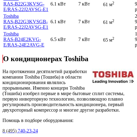
2
RAS-B22G3KVSG-
6.1 кВт
7 кВт
61 м
E
/RAS-22J2AVSG-E1
р
Toshiba
2
RAS-B22G3KVSGB-
6.1 кВт
7 кВт
61 м
E
/RAS-22J2AVSG-E1
р
Toshiba
2
RAS-B24E2KVG-
6.5 кВт
7 кВт
65 м
E
/RAS-24E2AVG-E
р
О кондиционерах Toshiba
На протяжении десятилетий разработки
компании Toshiba (Тошиба) в области
кондиционирования являлись
прорывными. Именно концерн Toshiba
(Тошиба) изобрел первые в мире бытовые сплит системы,
первую инверторную технологию, позволяющую плавно
регулировать производительность кондиционера, первый
двухроторный компрессор и многие другие разработки.
Помощь в подборе оборудования:
8 (495)
740-23-24