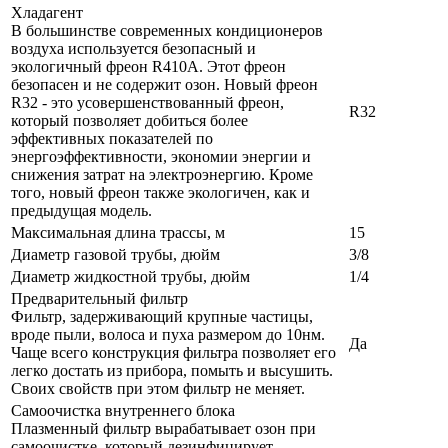
Хладагент
В большинстве современных кондиционеров
воздуха используется безопасный и
экологичный фреон R410A. Этот фреон
безопасен и не содержит озон. Новый фреон
R32 - это усовершенствованный фреон,
R32
который позволяет добиться более
эффективных показателей по
энергоэффективности, экономии энергии и
снижения затрат на электроэнергию. Кроме
того, новый фреон также экологичен, как и
предыдущая модель.
Максимальная длина трассы, м
15
Диаметр газовой трубы, дюйм
3/8
Диаметр жидкостной трубы, дюйм
1/4
Предварительный фильтр
Фильтр, задерживающий крупные частицы,
вроде пыли, волоса и пуха размером до 10нм.
Да
Чаще всего конструкция фильтра позволяет его
легко достать из прибора, помыть и высушить.
Своих свойств при этом фильтр не меняет.
Самоочистка внутреннего блока
Плазменный фильтр вырабатывает озон при
самоочистке, который дезинфицирует