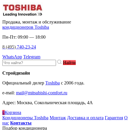
Продажа, монтаж и обслуживание
кондиционеров Toshiba
Пн-Пт: 09:00 — 18:00
8 (495)
740-23-24
WhatsApp
Telegram
Найти
Стройдизайн
Официальный дилер
Toshiba
c 2006 года.
e-mail
:
mail@mitsubishi-comfort.ru
Адрес: Москва, Сокольническая площадь, 4А
0
Корзина
Кондиционеры Toshiba
Монтаж
Доставка и оплата
Гарантия
О
нас
Контакты
Подбор кондиционера