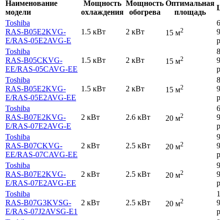
Наименование
Мощность
Мощность
Оптимальная
модели
охлаждения
обогрева
площадь
Toshiba
2
RAS-B05E2KVG-
1.5 кВт
2 кВт
15 м
E
/RAS-05E2AVG-E
р
Toshiba
2
RAS-B05CKVG-
1.5 кВт
2 кВт
15 м
EE
/RAS-05CAVG-EE
р
Toshiba
2
RAS-B05E2KVG-
1.5 кВт
2 кВт
15 м
E
/RAS-05E2AVG-EE
р
Toshiba
2
RAS-B07E2KVG-
2 кВт
2.6 кВт
20 м
E
/RAS-07E2AVG-E
р
Toshiba
2
RAS-B07CKVG-
2 кВт
2.5 кВт
20 м
EE
/RAS-07CAVG-EE
р
Toshiba
2
RAS-B07E2KVG-
2 кВт
2.5 кВт
20 м
E
/RAS-07E2AVG-EE
р
Toshiba
2
RAS-B07G3KVSG-
2 кВт
2.5 кВт
20 м
E
/RAS-07J2AVSG-E1
р