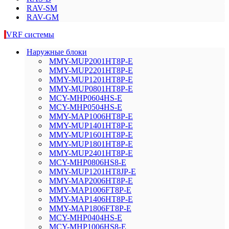
RAV-SM
RAV-GM
VRF системы
Наружные блоки
MMY-MUP2001HT8P-E
MMY-MUP2201HT8P-E
MMY-MUP1201HT8P-E
MMY-MUP0801HT8P-E
MCY-MHP0604HS-E
MCY-MHP0504HS-E
MMY-MAP1006HT8P-E
MMY-MUP1401HT8P-E
MMY-MUP1601HT8P-E
MMY-MUP1801HT8P-E
MMY-MUP2401HT8P-E
MCY-MHP0806HS8-E
MMY-MUP1201HT8JP-E
MMY-MAP2006HT8P-E
MMY-MAP1006FT8P-E
MMY-MAP1406HT8P-E
MMY-MAP1806FT8P-E
MCY-MHP0404HS-E
MCY-MHP1006HS8-E