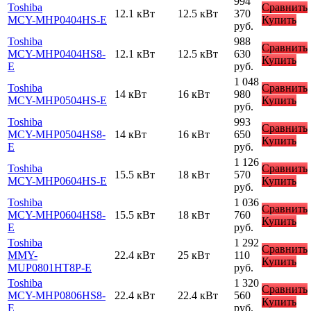
994
Toshiba
Сравнить
12.1 кВт
12.5 кВт
370
MCY-MHP0404HS-E
Купить
руб.
Toshiba
988
Сравнить
MCY-MHP0404HS8-
12.1 кВт
12.5 кВт
630
Купить
E
руб.
1 048
Toshiba
Сравнить
14 кВт
16 кВт
980
MCY-MHP0504HS-E
Купить
руб.
Toshiba
993
Сравнить
MCY-MHP0504HS8-
14 кВт
16 кВт
650
Купить
E
руб.
1 126
Toshiba
Сравнить
15.5 кВт
18 кВт
570
MCY-MHP0604HS-E
Купить
руб.
Toshiba
1 036
Сравнить
MCY-MHP0604HS8-
15.5 кВт
18 кВт
760
Купить
E
руб.
Toshiba
1 292
Сравнить
MMY-
22.4 кВт
25 кВт
110
Купить
MUP0801HT8P-E
руб.
Toshiba
1 320
Сравнить
MCY-MHP0806HS8-
22.4 кВт
22.4 кВт
560
Купить
E
руб.