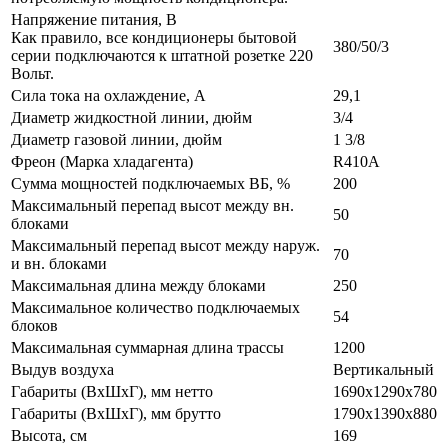
Напряжение питания, В
Как правило, все кондиционеры бытовой
380/50/3
серии подключаются к штатной розетке 220
Вольт.
Сила тока на охлаждение, А
29,1
Диаметр жидкостной линии, дюйм
3/4
Диаметр газовой линии, дюйм
1 3/8
Фреон (Марка хладагента)
R410A
Сумма мощностей подключаемых ВБ, %
200
Максимальный перепад высот между вн.
50
блоками
Максимальный перепад высот между наруж.
70
и вн. блоками
Максимальная длина между блоками
250
Максимальное количество подключаемых
54
блоков
Максимальная суммарная длина трассы
1200
Выдув воздуха
Вертикальный
Габариты (ВxШxГ), мм нетто
1690х1290х780
Габариты (ВxШxГ), мм брутто
1790х1390х880
Высота, см
169