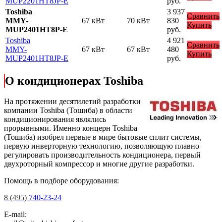
MUP2201HT8JP-E
руб.
Toshiba
3 937
Сравнить
MMY-
67 кВт
70 кВт
830
Купить
MUP2401HT8P-E
руб.
Toshiba
4 921
Сравнить
MMY-
67 кВт
67 кВт
480
Купить
MUP2401HT8JP-E
руб.
О кондиционерах Toshiba
На протяжении десятилетий разработки
компании Toshiba (Тошиба) в области
кондиционирования являлись
прорывными. Именно концерн Toshiba
(Тошиба) изобрел первые в мире бытовые сплит системы,
первую инверторную технологию, позволяющую плавно
регулировать производительность кондиционера, первый
двухроторный компрессор и многие другие разработки.
Помощь в подборе оборудования:
8 (495)
740-23-24
E-mail: