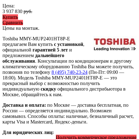
Цена:
3 937 830
руб.
Купить
Сравнить
Цены на монтаж
.
Toshiba MMY-MUP2401HT8P-E
предлагаем Вам купить
с установкой
,
официальной
гарантией 5 лет
и
предложением
дальнейшего
обслуживания
. Консультации по кондиционерам и другому
климатическому оборудованию Toshiba Вы можете получить,
позвонив по телефону
8 (495) 740-23-24
(Пн-Пт: 09:00 —
18:00). Модель Toshiba MMY-MUP2401HT8P-E
— это
прекрасный выбор с
возможностью получить
индивидуальную
скидку
официального дистрибьютора в
Москве, обращайтесь к нам.
Доставка и оплата:
по Москве — доставка бесплатная, по
России — определяется индивидуально. Возможен
самовывоз. Способы оплаты: наличные, безналичный расчет,
карты Visa и Mastercard, Яндекс-деньги.
Для юридических лиц:
Получить коммерческое предложение