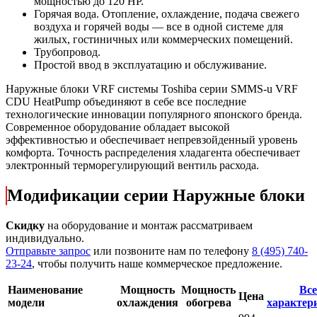
мощностью до 120 HP.
Горячая вода. Отопление, охлаждение, подача свежего
воздуха и горячей воды — все в одной системе для
жилых, гостиничных или коммерческих помещений.
Трубопровод.
Простой ввод в эксплуатацию и обслуживание.
Наружные блоки VRF системы Toshiba серии SMMS-u VRF
CDU HeatPump объединяют в себе все последние
технологические инновации популярного японского бренда.
Современное оборудование обладает высокой
эффективностью и обеспечивает непревзойденный уровень
комфорта. Точность распределения хладагента обеспечивает
электронный терморегулирующий вентиль расхода.
Модификации серии Наружные блоки
Скидку
на оборудование и монтаж рассматриваем
индивидуально.
Отправьте запрос
или позвоните нам по телефону
8 (495) 740-
23-24
, чтобы получить наше коммерческое предложение.
Наименование
Мощность
Мощность
Все
Цена
модели
охлаждения
обогрева
характер