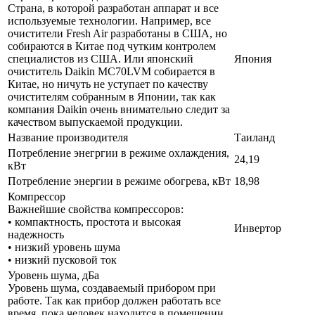
Страна, в которой разработан аппарат и все
используемые технологии. Например, все
очистители Fresh Air разработаны в США, но
собираются в Китае под чутким контролем
специалистов из США. Или японский
Япония
очиститель Daikin MC70LVM собирается в
Китае, но ничуть не уступает по качеству
очистителям собранным в Японии, так как
компания Daikin очень внимательно следит за
качеством выпускаемой продукции.
Название производителя
Таиланд
Потребление энегргии в режиме охлаждения,
24,19
кВт
Потребление энергии в режиме обогрева, кВт
18,98
Компрессор
Важнейшие свойства компрессоров:
• компактность, простота и высокая
Инвертор
надежность
• низкий уровень шума
• низкий пусковой ток
Уровень шума, дБа
Уровень шума, создаваемый прибором при
работе. Так как прибор должен работать все
время, пока человек находится в помещении,