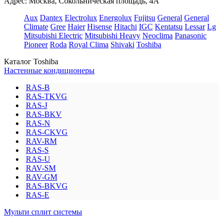
Адрес: Москва, Сокольническая площадь, 4А
Aux
Dantex
Electrolux
Energolux
Fujitsu
General
General
Climate
Gree
Haier
Hisense
Hitachi
IGC
Kentatsu
Lessar
Lg
Mitsubishi Electric
Mitsubishi Heavy
Neoclima
Panasonic
Pioneer
Roda
Royal Clima
Shivaki
Toshiba
Каталог Toshiba
Настенные кондиционеры
RAS-B
RAS-TKVG
RAS-J
RAS-BKV
RAS-N
RAS-CKVG
RAV-RM
RAS-S
RAS-U
RAV-SM
RAV-GM
RAS-BKVG
RAS-E
Мульти сплит системы