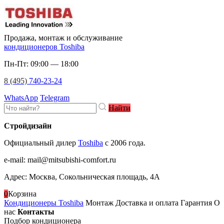
Продажа, монтаж и обслуживание
кондиционеров Toshiba
Пн-Пт: 09:00 — 18:00
8 (495)
740-23-24
WhatsApp
Telegram
Найти
Стройдизайн
Официальный дилер
Toshiba
c 2006 года.
e-mail
:
mail@mitsubishi-comfort.ru
Адрес: Москва, Сокольническая площадь, 4А
0
Корзина
Кондиционеры Toshiba
Монтаж
Доставка и оплата
Гарантия
О
нас
Контакты
Подбор кондиционера