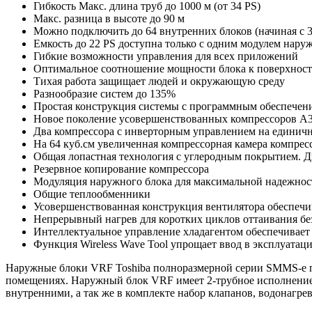
Гибкость Макс. длина труб до 1000 м (от 34 PS)
Макс. разница в высоте до 90 м
Можно подключить до 64 внутренних блоков (начиная с 3
Емкость до 22 PS доступна только с одним модулем нару
Гибкие возможности управления для всех приложений
Оптимальное соотношение мощности блока к поверхност
Тихая работа защищает людей и окружающую среду
Разнообразие систем до 135%
Простая конструкция системы с программным обеспечение
Новое поколение усовершенствованных компрессоров A
Два компрессора с инверторным управлением на единич
На 64 куб.см увеличенная компрессорная камера компрессо
Общая лопастная технология с углеродным покрытием. Д
Резервное копирование компрессора
Модуляция наружного блока для максимальной надежнос
Общие теплообменники
Усовершенствованная конструкция вентилятора обеспеч
Непрерывный нагрев для коротких циклов оттаивания без
Интеллектуальное управление хладагентом обеспечивает
Функция Wireless Wave Tool упрощает ввод в эксплуата
Наружные блоки
VRF
Toshiba полноразмерной серии SMMS-e 
помещениях.
Наружный блок VRF имеет
2-трубное исполнени
внутренними, а так же в комплекте набор клапанов, водонагр