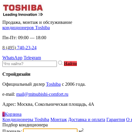
Продажа, монтаж и обслуживание
кондиционеров Toshiba
Пн-Пт: 09:00 — 18:00
8 (495)
740-23-24
WhatsApp
Telegram
Найти
Стройдизайн
Официальный дилер
Toshiba
c 2006 года.
e-mail
:
mail@mitsubishi-comfort.ru
Адрес: Москва, Сокольническая площадь, 4А
0
Корзина
Кондиционеры Toshiba
Монтаж
Доставка и оплата
Гарантия
О 
Подбор кондиционера
2
Площадь:
м