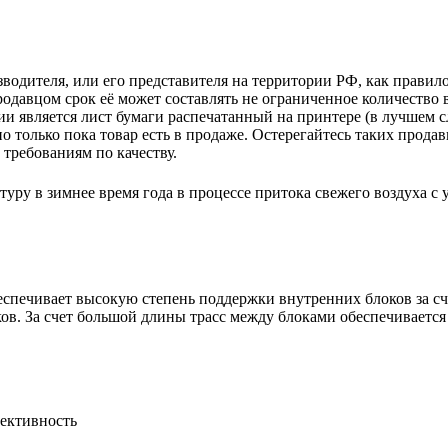
зводителя, или его представителя на территории РФ, как прави
одавцом срок её может составлять не ограниченное количество 
и является лист бумаги распечатанный на принтере (в лучшем с
но только пока товар есть в продаже. Остерегайтесь таких прода
требованиям по качеству.
ру в зимнее время года в процессе притока свежего воздуха с у
еспечивает высокую степень поддержки внутренних блоков за с
в. За счет большой длины трасс между блоками обеспечивается
фективность