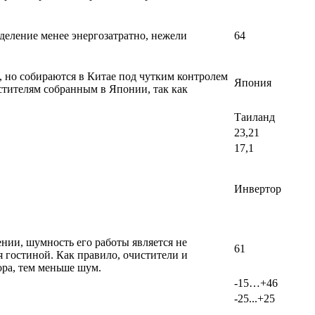
деление менее энергозатратно, нежели
64
, но собираются в Китае под чутким контролем
Япония
стителям собранным в Японии, так как
Таиланд
23,21
17,1
Инвертор
ении, шумность его работы является не
61
 гостиной. Как правило, очистители и
ра, тем меньше шум.
-15…+46
-25...+25