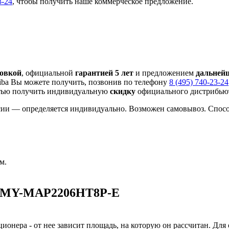
3-24
, чтобы получить наше коммерческое предложение.
новкой
, официальной
гарантией 5 лет
и предложением
дальней
ba Вы можете получить, позвонив по телефону
8 (495) 740-23-24
тью получить индивидуальную
скидку
официального дистрибьют
сии — определяется индивидуально. Возможен самовывоз. Способ
м.
 MMY-MAP2206HT8P-E
ионера - от нее зависит площадь, на которую он рассчитан. Для