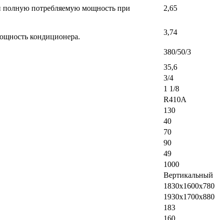
ь и полную потребляемую мощность при
2,65
3,74
мощность кондиционера.
380/50/3
35,6
3/4
1 1/8
R410A
130
40
70
90
49
1000
Вертикальный
1830x1600x780
1930х1700х880
183
160