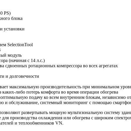
0 PS)
жного блока
и установки
м SelectionTool
3
ный модуль
ра (начиная с 14 л.с.)
ва сдвоенных ротационных компрессора во всех агрегатах
ти и долговечности
ивает максимальную производительность при минимальном уров
 каких-либо потерь комфорта во время операции обогрева
 оптимальную подачу ко всем внутренним блокам, независимо от
цию и обслуживание, системный мониторинг с помощью смартфо
позволяют развертывать мощную мультизональную систему здан
е
для производства охлаждения или обогрева с широким спектро
евателей и теплообменников VN.