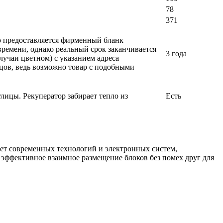
78
371
ло предоставляется фирменный бланк
времени, однако реальный срок заканчивается
3 года
лучаи цветном) с указанием адреса
вцов, ведь возможно товар с подобными
лицы. Рекуператор забирает тепло из
Есть
чет современных технологий и электронных систем,
 эффективное взаимное размещение блоков без помех друг для