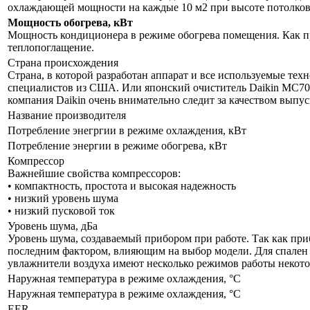
охлаждающей мощности на каждые 10 м2 при высоте потолков 
Мощность обогрева, кВт
Мощность кондиционера в режиме обогрева помещения. Как пр
теплопоглащение.
Страна происхождения
Страна, в которой разработан аппарат и все используемые тех
специалистов из США. Или японский очиститель Daikin MC70LV
компания Daikin очень внимательно следит за качеством выпу
Название производителя
Потребление энегргии в режиме охлаждения, кВт
Потребление энергии в режиме обогрева, кВт
Компрессор
Важнейшие свойства компрессоров:
• компактность, простота и высокая надежность
• низкий уровень шума
• низкий пусковой ток
Уровень шума, дБа
Уровень шума, создаваемый прибором при работе. Так как приб
последним фактором, влияющим на выбор модели. Для спален р
увлажнители воздуха имеют несколько режимов работы некот
Наружная температура в режиме охлаждения, °C
Наружная температура в режиме охлаждения, °C
EER