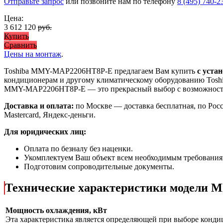
Отправьте запрос
или позвоните нам по телефону
8 (495) 740-2
Цена:
3 612 120
руб.
Купить
Сравнить
Цены на монтаж
.
Toshiba MMY-MAP2206HT8P-E предлагаем Вам купить
с уста
кондиционерам и другому климатическому оборудованию Toshi
MMY-MAP2206HT8P-E
— это
прекрасный выбор с
возможнос
Доставка и оплата:
по Москве — доставка бесплатная, по Рос
Mastercard, Яндекс-деньги.
Для юридических лиц:
Оплата по безналу без наценки.
Укомплектуем Ваш объект всем необходимым требования
Подготовим сопроводительные документы.
Технические характеристики модели
Мощность охлаждения, кВт
Эта характеристика является определяющей при выборе кондиц