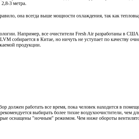
2,8-3 метра.
авило, она всегда выше мощности охлаждения, так как тепловы
нологии. Например, все очистители Fresh Air разработаны в США
M собирается в Китае, но ничуть не уступает по качеству очи
скаемой продукции.
ор должен работать все время, пока человек находится в помещ
екомендуется выбирать более тихие воздухоочистители, чем для
орые оснащены "ночным" режимом. Чем ниже обороты вентилято