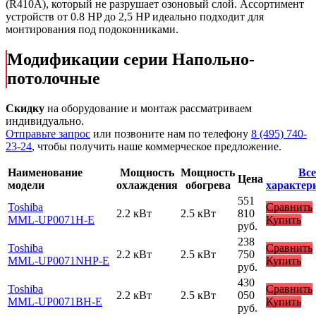
(R410A), который не разрушает озоновый слой. Ассортимент
устройств от 0.8 HP до 2,5 HP идеально подходит для
монтирования под подоконниками.
Модификации серии Напольно-
потолочные
Скидку
на оборудование и монтаж рассматриваем
индивидуально.
Отправьте запрос
или позвоните нам по телефону
8 (495) 740-
23-24
, чтобы получить наше коммерческое предложение.
Наименование
Мощность
Мощность
Все
Цена
модели
охлаждения
обогрева
характер
551
Toshiba
Сравнить
2.2 кВт
2.5 кВт
810
MML-UP0071H-E
Купить
руб.
238
Toshiba
Сравнить
2.2 кВт
2.5 кВт
750
MML-UP0071NHP-E
Купить
руб.
430
Toshiba
Сравнить
2.2 кВт
2.5 кВт
050
MML-UP0071BH-E
Купить
руб.