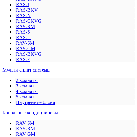
RAS-J
RAS-BKV
RAS-N
RAS-CKVG
RAV-RM
RAS-S
RAS-U
RAV-SM
RAV-GM
RAS-BKVG
RAS-E
Мульти сплит системы
2 комнаты
3 комнаты
4 комнаты
5 комнат
Внутренние блоки
Канальные кондиционеры
RAV-SM
RAV-RM
RAV-GM