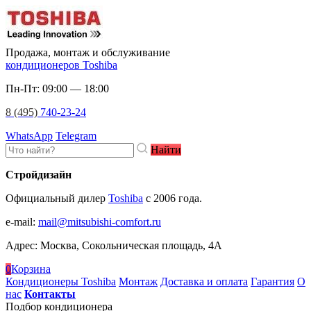
Продажа, монтаж и обслуживание
кондиционеров Toshiba
Пн-Пт: 09:00 — 18:00
8 (495)
740-23-24
WhatsApp
Telegram
Найти
Стройдизайн
Официальный дилер
Toshiba
c 2006 года.
e-mail
:
mail@mitsubishi-comfort.ru
Адрес: Москва, Сокольническая площадь, 4А
0
Корзина
Кондиционеры Toshiba
Монтаж
Доставка и оплата
Гарантия
О
нас
Контакты
Подбор кондиционера