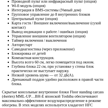
Проводной пульт или инфракрасный пульт (опция)
Wi-fi модуль (опция)
Интеграция в BMS-системы (Умный дом)
Групповое управление до 8 внутренних блоков
Центральный пульт (опция)
Карта гостя / Внешнее включение/выключение (сухой
контакт)
Вывод индикации о работе / ошибках (опция)
Управление внешним вентилятором (опция)
Таймер включения / выключения
Авторестарт
Самодиагностика (через приложение)
Блокировка от детей
Компактная конструкция.
Высота всего 60 см, легко помещается под окном.
Глубина блока 22 см, при установке у стены блок
практически не выступает наружу.
Низкий уровень шума — от 32 дБ(А).
Дренажный поддон удобно расположен в правой части
блока.
Скрытые консольные внутренние блоки Floor standing carcass
(4series) MML-UP…BH-E японской Toshiba обеспечивают
максимально-эффективное воздухораспределение в режиме
обогрева. В этих моделях используется хладагент HFC