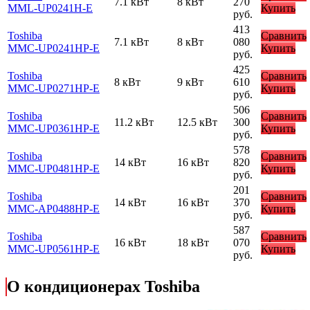
7.1 кВт
8 кВт
270
MML-UP0241H-E
Купить
руб.
413
Toshiba
Сравнить
7.1 кВт
8 кВт
080
MMC-UP0241HP-E
Купить
руб.
425
Toshiba
Сравнить
8 кВт
9 кВт
610
MMC-UP0271HP-E
Купить
руб.
506
Toshiba
Сравнить
11.2 кВт
12.5 кВт
300
MMC-UP0361HP-E
Купить
руб.
578
Toshiba
Сравнить
14 кВт
16 кВт
820
MMC-UP0481HP-E
Купить
руб.
201
Toshiba
Сравнить
14 кВт
16 кВт
370
MMC-AP0488HP-E
Купить
руб.
587
Toshiba
Сравнить
16 кВт
18 кВт
070
MMC-UP0561HP-E
Купить
руб.
О кондиционерах Toshiba