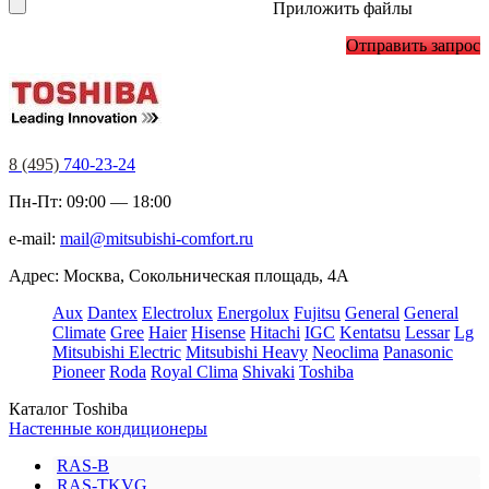
Приложить файлы
Отправить запрос
8 (495)
740-23-24
Пн-Пт: 09:00 — 18:00
e-mail:
mail@mitsubishi-comfort.ru
Адрес: Москва, Сокольническая площадь, 4А
Aux
Dantex
Electrolux
Energolux
Fujitsu
General
General
Climate
Gree
Haier
Hisense
Hitachi
IGC
Kentatsu
Lessar
Lg
Mitsubishi Electric
Mitsubishi Heavy
Neoclima
Panasonic
Pioneer
Roda
Royal Clima
Shivaki
Toshiba
Каталог Toshiba
Настенные кондиционеры
RAS-B
RAS-TKVG