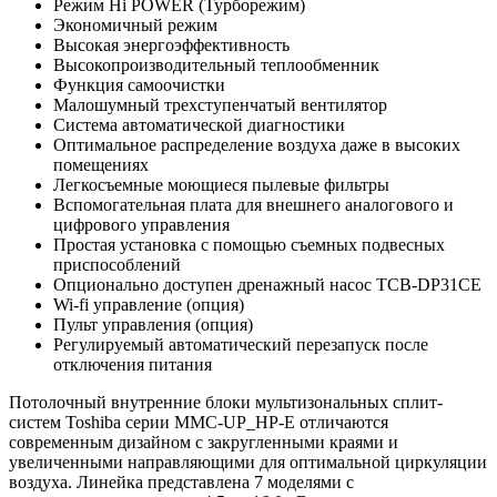
Режим Hi POWER (Турборежим)
Экономичный режим
Высокая энергоэффективность
Высокопроизводительный теплообменник
Функция самоочистки
Малошумный трехступенчатый вентилятор
Система автоматической диагностики
Оптимальное распределение воздуха даже в высоких
помещениях
Легкосъемные моющиеся пылевые фильтры
Вспомогательная плата для внешнего аналогового и
цифрового управления
Простая установка с помощью съемных подвесных
приспособлений
Опционально доступен дренажный насос TCB-DP31CE
Wi-fi управление (опция)
Пульт управления (опция)
Регулируемый автоматический перезапуск после
отключения питания
Потолочный внутренние блоки мультизональных сплит-
систем Toshiba серии MMC-UP_HP-E отличаются
современным дизайном
с закругленными краями и
увеличенными направляющими для оптимальной циркуляции
воздуха
. Линейка представлена 7 моделями с