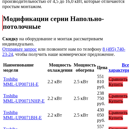
производительностью от 4
,5 до 16,0 кВт, которые отличаются
простым монтажом.
Модификации серии Напольно-
потолочные
Скидку
на оборудование и монтаж рассматриваем
индивидуально.
Отправьте запрос
или позвоните нам по телефону
8 (495) 740-
23-24
, чтобы получить наше коммерческое предложение.
Наименование
Мощность
Мощность
Все
Цена
модели
охлаждения
обогрева
характер
551
Toshiba
Сравнить
2.2 кВт
2.5 кВт
810
MML-UP0071H-E
Купить
руб.
238
Toshiba
Сравнить
2.2 кВт
2.5 кВт
750
MML-UP0071NHP-E
Купить
руб.
430
Toshiba
Сравнить
2.2 кВт
2.5 кВт
050
MML-UP0071BH-E
Купить
руб.
557