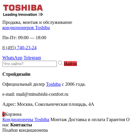
Продажа, монтаж и обслуживание
кондиционеров Toshiba
Пн-Пт: 09:00 — 18:00
8 (495)
740-23-24
WhatsApp
Telegram
Найти
Стройдизайн
Официальный дилер
Toshiba
c 2006 года.
e-mail
:
mail@mitsubishi-comfort.ru
Адрес: Москва, Сокольническая площадь, 4А
0
Корзина
Кондиционеры Toshiba
Монтаж
Доставка и оплата
Гарантия
О
нас
Контакты
Подбор кондиционера