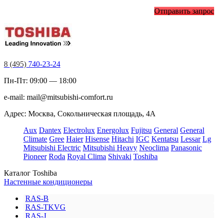
Отправить запрос
8 (495)
740-23-24
Пн-Пт: 09:00 — 18:00
e-mail:
mail@mitsubishi-comfort.ru
Адрес: Москва, Сокольническая площадь, 4А
Aux
Dantex
Electrolux
Energolux
Fujitsu
General
General
Climate
Gree
Haier
Hisense
Hitachi
IGC
Kentatsu
Lessar
Lg
Mitsubishi Electric
Mitsubishi Heavy
Neoclima
Panasonic
Pioneer
Roda
Royal Clima
Shivaki
Toshiba
Каталог Toshiba
Настенные кондиционеры
RAS-B
RAS-TKVG
RAS-J