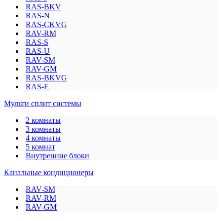
RAS-BKV
RAS-N
RAS-CKVG
RAV-RM
RAS-S
RAS-U
RAV-SM
RAV-GM
RAS-BKVG
RAS-E
Мульти сплит системы
2 комнаты
3 комнаты
4 комнаты
5 комнат
Внутренние блоки
Канальные кондиционеры
RAV-SM
RAV-RM
RAV-GM