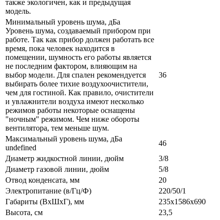
также экологичен, как и предыдущая
модель.
Минимальный уровень шума, дБа
Уровень шума, создаваемый прибором при
работе. Так как прибор должен работать все
время, пока человек находится в
помещении, шумность его работы является
не последним фактором, влияющим на
выбор модели. Для спален рекомендуется
36
выбирать более тихие воздухоочистители,
чем для гостиной. Как правило, очистители
и увлажнители воздуха имеют несколько
режимов работы некоторые оснащены
"ночным" режимом. Чем ниже обороты
вентилятора, тем меньше шум.
Максимальный уровень шума, дБа
46
undefined
Диаметр жидкостной линии, дюйм
3/8
Диаметр газовой линии, дюйм
5/8
Отвод конденсата, мм
20
Электропитание (в/Гц/Ф)
220/50/1
Габариты (ВxШxГ), мм
235x1586x690
Высота, см
23,5