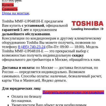
835 860
руб.
Купить
Сравнить
Цены на монтаж
.
Toshiba MMF-UP0481H-E предлагаем
Вам купить
с установкой
, официальной
гарантией 5 лет
и предложением
дальнейшего обслуживания
.
Консультации по кондиционерам и другому климатическому
оборудованию Toshiba Вы можете получить, позвонив по
телефону
8 (495) 740-23-24
(Пн-Пт: 09:00 — 18:00). Модель
Toshiba MMF-UP0481H-E
— это
прекрасный выбор с
возможностью получить индивидуальную
скидку
официального дистрибьютора в Москве, обращайтесь к нам.
Доставка и оплата:
по Москве — доставка бесплатная, по
России — определяется индивидуально. Возможен
самовывоз. Способы оплаты: наличные, безналичный расчет,
карты Visa и Mastercard, Яндекс-деньги.
Для юридических лиц:
Получить коммерческое предложение
Оплата по безналу
без наценки.
Укомплектуем Ваш объект всем необходимым