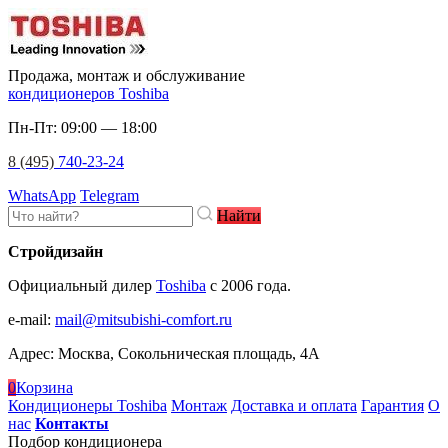
Продажа, монтаж и обслуживание
кондиционеров Toshiba
Пн-Пт: 09:00 — 18:00
8 (495)
740-23-24
WhatsApp
Telegram
Найти
Стройдизайн
Официальный дилер
Toshiba
c 2006 года.
e-mail
:
mail@mitsubishi-comfort.ru
Адрес: Москва, Сокольническая площадь, 4А
0
Корзина
Кондиционеры Toshiba
Монтаж
Доставка и оплата
Гарантия
О
нас
Контакты
Подбор кондиционера