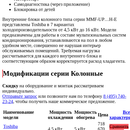
Самодиагностика (через приложение)
Блокировка от детей
Внутренние блоки колонного типа серии MMF-UP…H-E
представлены Toshiba в 7 вариантах
холодопроизводительности от 4,5 кВт до 16 кВт. Модели
предназначены для работы в составе мультизональных систем
кондиционирования, устанавливаются на пол в любом
удобном месте, совершенно не нарушая интерьер
обслуживаемых помещений. Требуемая нагрузка
рассчитывается для каждого внутреннего блока и
соответствующим образом корректируется расход хладагента.
Модификации серии Колонные
Скидку
на оборудование и монтаж рассматриваем
индивидуально.
Отправьте запрос
или позвоните нам по телефону
8 (495) 740-
23-24
, чтобы получить наше коммерческое предложение.
Наименование
Мощность
Мощность
Все
Цена
модели
охлаждения
обогрева
характер
718
Toshiba
Сравнить
4.5 кВт
5 кВт
670