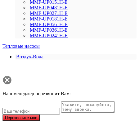
MMF-UP0151H-E
MMF-UP0481H-E
MMF-UP0271H-E
MMF-UP0181H-E
MMF-UP0561H-E
MMF-UP0361H-E
MMF-UP0241H-E
Тепловые насосы
Воздух-Вода
Наш менеджер перезвонит Вам:
Перезвоните мне