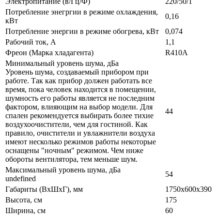
Электропитание (в/Гц/Ф)
220/50/1
Потребление энегргии в режиме охлаждения,
0,16
кВт
Потребление энергии в режиме обогрева, кВт
0,074
Рабочий ток, А
1,1
Фреон (Марка хладагента)
R410A
Минимальный уровень шума, дБа
Уровень шума, создаваемый прибором при
работе. Так как прибор должен работать все
время, пока человек находится в помещении,
шумность его работы является не последним
фактором, влияющим на выбор модели. Для
44
спален рекомендуется выбирать более тихие
воздухоочистители, чем для гостиной. Как
правило, очистители и увлажнители воздуха
имеют несколько режимов работы некоторые
оснащены "ночным" режимом. Чем ниже
обороты вентилятора, тем меньше шум.
Максимальный уровень шума, дБа
54
undefined
Габариты (ВxШxГ), мм
1750х600х390
Высота, см
175
Ширина, см
60