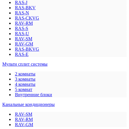
RAS-J
RAS-BKV
RAS-N
RAS-CKVG
RAV-RM
RAS-S
RAS-U
RAV-SM
RAV-GM
RAS-BKVG
RAS-E
Мульти сплит системы
2 комнаты
3 комнаты
4 комнаты
5 комнат
Внутренние блоки
Канальные кондиционеры
RAV-SM
RAV-RM
RAV-GM