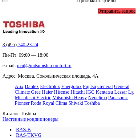
Приложить файлы
Отправить запрос
8 (495)
740-23-24
Пн-Пт: 09:00 — 18:00
e-mail:
mail@mitsubishi-comfort.ru
Адрес: Москва, Сокольническая площадь, 4А
Aux
Dantex
Electrolux
Energolux
Fujitsu
General
General
Climate
Gree
Haier
Hisense
Hitachi
IGC
Kentatsu
Lessar
Lg
Mitsubishi Electric
Mitsubishi Heavy
Neoclima
Panasonic
Pioneer
Roda
Royal Clima
Shivaki
Toshiba
Каталог Toshiba
Настенные кондиционеры
RAS-B
RAS-TKVG