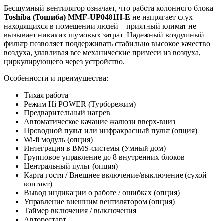
Бесшумный вентилятор означает, что работа колонного блока
Toshiba
(Тошиба)
MMF
-
UP
0481
H
-
E
не напрягает слух
находящихся в помещении людей – приятный климат не
вызывает никаких шумовых затрат. Надежный воздушный
фильтр позволяет поддерживать стабильно высокое качество
воздуха, улавливая все механические примеси из воздуха,
циркулирующего через устройство.
Особенности и преимущества:
Тихая работа
Режим Hi POWER (Турборежим)
Предварительный нагрев
Автоматическое качание жалюзи вверх-вниз
Проводной пульт или инфракрасный пульт (опция)
Wi-fi модуль (опция)
Интеграция в BMS-системы (Умный дом)
Групповое управление до 8 внутренних блоков
Центральный пульт (опция)
Карта гостя / Внешнее включение/выключение (сухой
контакт)
Вывод индикации о работе / ошибках (опция)
Управление внешним вентилятором (опция)
Таймер включения / выключения
Авторестарт