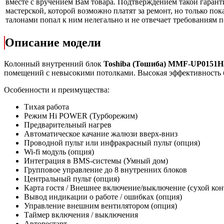
вместе с вручением Вам товара. Подтверждением такой гарант
мастерской, которой возможно платят за ремонт, но только по
талонами попал к ним нелегально и не отвечает требованиям по
Описание модели
Колонный внутренний блок
Toshiba
(Тошиба)
MMF
-
UP
0151
H
помещений с невысокими потолками. Высокая эффективность 
Особенности и преимущества:
Тихая работа
Режим Hi POWER (Турборежим)
Предварительный нагрев
Автоматическое качание жалюзи вверх-вниз
Проводной пульт или инфракрасный пульт (опция)
Wi-fi модуль (опция)
Интеграция в BMS-системы (Умный дом)
Групповое управление до 8 внутренних блоков
Центральный пульт (опция)
Карта гостя / Внешнее включение/выключение (сухой кон
Вывод индикации о работе / ошибках (опция)
Управление внешним вентилятором (опция)
Таймер включения / выключения
Авторестарт