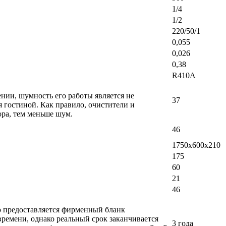
1/4
1/2
220/50/1
0,055
0,026
0,38
R410A
ении, шумность его работы является не
37
 гостиной. Как правило, очистители и
ра, тем меньше шум.
46
1750х600х210
175
60
21
46
ло предоставляется фирменный бланк
времени, однако реальный срок заканчивается
3 года