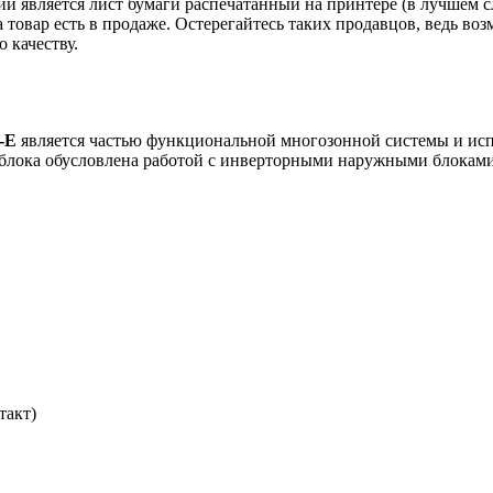
ии является лист бумаги распечатанный на принтере (в лучшем с
ка товар есть в продаже. Остерегайтесь таких продавцов, ведь 
 качеству.
-
E
является частью функциональной многозонной системы и исп
блока обусловлена работой с инверторными наружными блоками
такт)