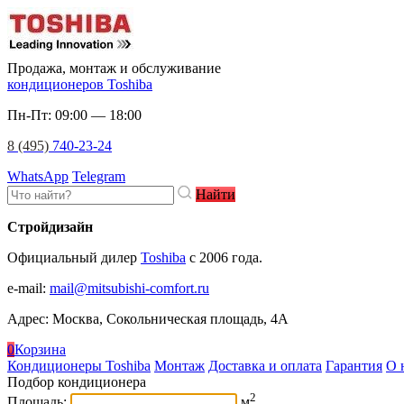
Продажа, монтаж и обслуживание
кондиционеров Toshiba
Пн-Пт: 09:00 — 18:00
8 (495)
740-23-24
WhatsApp
Telegram
Найти
Стройдизайн
Официальный дилер
Toshiba
c 2006 года.
e-mail
:
mail@mitsubishi-comfort.ru
Адрес: Москва, Сокольническая площадь, 4А
0
Корзина
Кондиционеры Toshiba
Монтаж
Доставка и оплата
Гарантия
О 
Подбор кондиционера
2
Площадь:
м