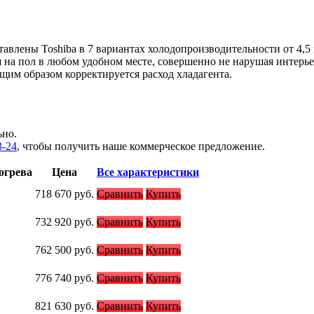
ены Toshiba в 7 вариантах холодопроизводительности от 4,5 к
 на пол в любом удобном месте, совершенно не нарушая интерь
щим образом корректируется расход хладагента.
ьно.
3-24
, чтобы получить наше коммерческое предложение.
огрева
Цена
Все характеристики
718 670
руб.
Сравнить
Купить
732 920
руб.
Сравнить
Купить
762 500
руб.
Сравнить
Купить
776 740
руб.
Сравнить
Купить
821 630
руб.
Сравнить
Купить