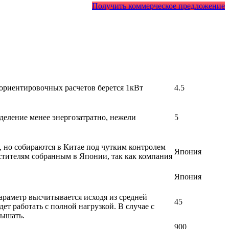
Получить коммерческое предложение
 ориентировочных расчетов берется 1кВт
4.5
деление менее энергозатратно, нежели
5
, но собираются в Китае под чутким контролем
Япония
стителям собранным в Японии, так как компания
Япония
раметр высчитывается исходя из средней
45
т работать с полной нагрузкой. В случае с
вышать.
900