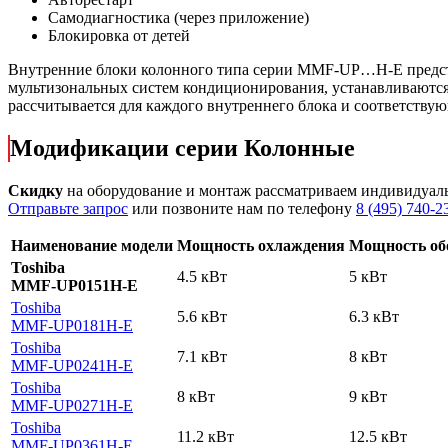
Самодиагностика (через приложение)
Блокировка от детей
Внутренние блоки колонного типа серии MMF-UP…H-E представл
мультизональных систем кондиционирования, устанавливаются
рассчитывается для каждого внутреннего блока и соответствую
Модификации серии Колонные
Скидку
на оборудование и монтаж рассматриваем индивидуал
Отправьте запрос
или позвоните нам по телефону
8 (495) 740-2
Наименование модели
Мощность охлаждения
Мощность об
Toshiba
4.5 кВт
5 кВт
MMF-UP0151H-E
Toshiba
5.6 кВт
6.3 кВт
MMF-UP0181H-E
Toshiba
7.1 кВт
8 кВт
MMF-UP0241H-E
Toshiba
8 кВт
9 кВт
MMF-UP0271H-E
Toshiba
11.2 кВт
12.5 кВт
MMF-UP0361H-E