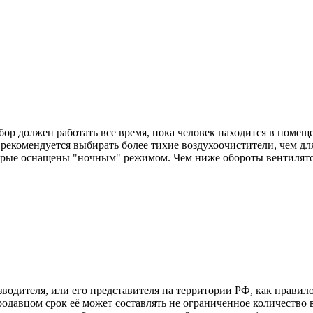
ор должен работать все время, пока человек находится в помещ
екомендуется выбирать более тихие воздухоочистители, чем для
орые оснащены "ночным" режимом. Чем ниже обороты вентилято
зводителя, или его представителя на территории РФ, как прави
одавцом срок её может составлять не ограниченное количество 