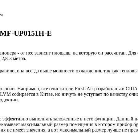
м.
 MMF-UP0151H-E
ионера - от нее зависит площадь, на которую он рассчитан. Для
2,8-3 метра.
авило, она всегда выше мощности охлаждения, так как тепловы
нологии. Например, все очистители Fresh Air разработаны в США
VM собирается в Китае, но ничуть не уступает по качеству очи
родукции.
е эффективно выполнять заложенные в него функции. Данный па
указывает максимальный размер помещения в котором прибор буде
 не имеет значения, а вот максимальный размер лучше не пре