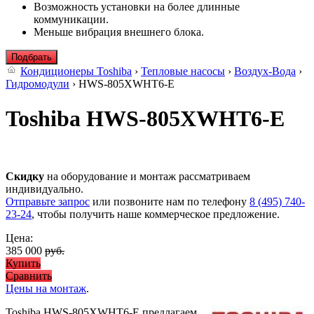
Возможность установки на более длинные
коммуникации.
Меньше вибрация внешнего блока.
Подбрать
Кондиционеры Toshiba
›
Тепловые насосы
›
Воздух-Вода
›
Гидромодули
› HWS-805XWHT6-E
Toshiba HWS-805XWHT6-E
Скидку
на оборудование и монтаж рассматриваем
индивидуально.
Отправьте запрос
или позвоните нам по телефону
8 (495) 740-
23-24
, чтобы получить наше коммерческое предложение.
Цена:
385 000
руб.
Купить
Сравнить
Цены на монтаж
.
Toshiba HWS-805XWHT6-E предлагаем