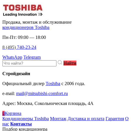
Продажа, монтаж и обслуживание
кондиционеров Toshiba
Пн-Пт: 09:00 — 18:00
8 (495)
740-23-24
WhatsApp
Telegram
Найти
Стройдизайн
Официальный дилер
Toshiba
c 2006 года.
e-mail
:
mail@mitsubishi-comfort.ru
Адрес: Москва, Сокольническая площадь, 4А
0
Корзина
Кондиционеры Toshiba
Монтаж
Доставка и оплата
Гарантия
О
нас
Контакты
Подбор кондиционера