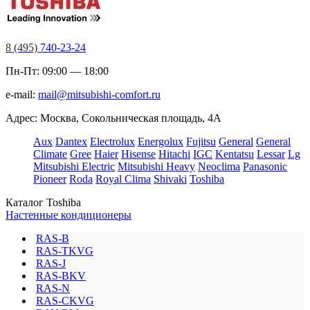
8 (495)
740-23-24
Пн-Пт: 09:00 — 18:00
e-mail:
mail@mitsubishi-comfort.ru
Адрес: Москва, Сокольническая площадь, 4А
Aux
Dantex
Electrolux
Energolux
Fujitsu
General
General
Climate
Gree
Haier
Hisense
Hitachi
IGC
Kentatsu
Lessar
Lg
Mitsubishi Electric
Mitsubishi Heavy
Neoclima
Panasonic
Pioneer
Roda
Royal Clima
Shivaki
Toshiba
Каталог Toshiba
Настенные кондиционеры
RAS-B
RAS-TKVG
RAS-J
RAS-BKV
RAS-N
RAS-CKVG