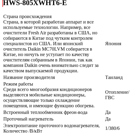
HWS-805XWHT6-E
Страна происхождения
Страна, в которой разработан аппарат и все
используемые технологии. Например, все
очистители Fresh Air разработаны в США, но
собираются в Китае под чутким контролем
специалистов из США. Или японский
Япония
очиститель Daikin MC70LVM собирается в
Китае, но ничуть не уступает по качеству
очистителям собранным в Японии, так как
компания Daikin очень внимательно следит за
качеством выпускаемой продукции.
Название производителя
Таиланд
Режим работы
Среди всего многообразия кондиционеров
Отопление/
выделяются мобильные кондиционеры,
ГВС
осуществляющие только охлаждение
помещения, и имеющие функцию обогрева.
Встроенный теплообменник фреон-вода
Да
Проточный нагреватель
Да
Электропитание проточного водонагревателя,
1/380/6
Количество /В/кВт