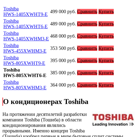
Toshiba
499 000
руб.
Сравнить
Купить
HWS-1405XWHT9-E
Toshiba
489 000
руб.
Сравнить
Купить
HWS-1405XWHT6-E
Toshiba
468 000
руб.
Сравнить
Купить
HWS-1405XWHM3-E
Toshiba
353 500
руб.
Сравнить
Купить
HWS-455XWHM3-E
Toshiba
395 000
руб.
Сравнить
Купить
HWS-805XWHT9-E
Toshiba
385 000
руб.
Сравнить
Купить
HWS-805XWHT6-E
Toshiba
364 000
руб.
Сравнить
Купить
HWS-805XWHM3-E
О кондиционерах Toshiba
На протяжении десятилетий разработки
компании Toshiba (Тошиба) в области
кондиционирования являлись
прорывными. Именно концерн Toshiba
(Тошиба) изобрел первые в мире бытовые сплит системы,