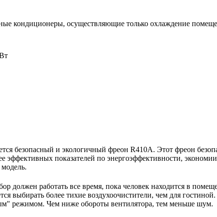
ьные кондиционеры, осуществляющие только охлаждение помещ
кВт
тся безопасный и экологичный фреон R410A. Этот фреон безопас
ее эффективных показателей по энергоэффективности, экономии 
 модель.
бор должен работать все время, пока человек находится в помещ
ся выбирать более тихие воздухоочистители, чем для гостиной.
м" режимом. Чем ниже обороты вентилятора, тем меньше шум.