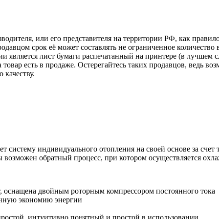
зводителя, или его представителя на территории РФ, как прави
одавцом срок её может составлять не ограниченное количество 
ии является лист бумаги распечатанный на принтере (в лучшем с
ка товар есть в продаже. Остерегайтесь таких продавцов, ведь 
 качеству.
т систему индивидуального отопления на своей основе за счет
ры возможен обратный процесс, при котором осуществляется ох
ter, оснащена двойным роторным компрессором постоянного тока
нную экономию энергии
простой, интуитивно понятный и простой в использовании