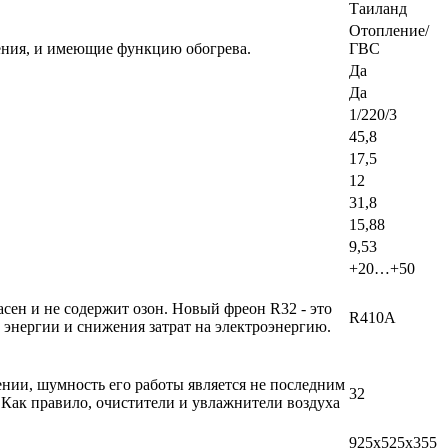
Таиланд
Отопление/
ения, и имеющие функцию обогрева.
ГВС
Да
Да
1/220/3
45,8
17,5
12
31,8
15,88
9,53
+20…+50
ен и не содержит озон. Новый фреон R32 - это
R410A
энергии и снижения затрат на электроэнергию.
ении, шумность его работы является не последним
32
 Как правило, очистители и увлажнители воздуха
925x525x355