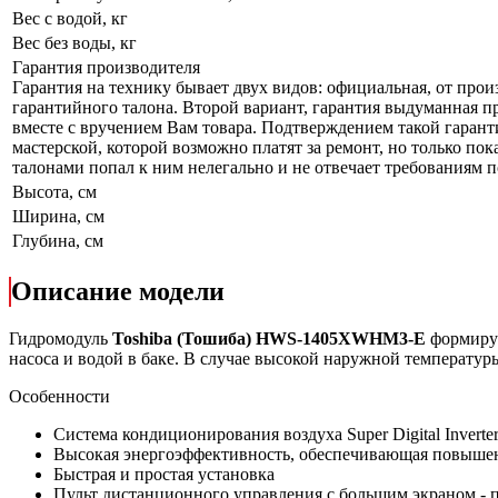
Вес с водой, кг
Вес без воды, кг
Гарантия производителя
Гарантия на технику бывает двух видов: официальная, от прои
гарантийного талона. Второй вариант, гарантия выдуманная пр
вместе с вручением Вам товара. Подтверждением такой гарант
мастерской, которой возможно платят за ремонт, но только по
талонами попал к ним нелегально и не отвечает требованиям по
Высота, см
Ширина, см
Глубина, см
Описание модели
Гидромодуль
Toshiba (Тошиба) HWS-1405XWHM3-E
формируе
насоса и водой в баке. В случае высокой наружной температу
Особенности
Система кондиционирования воздуха Super Digital Inver
Высокая энергоэффективность, обеспечивающая повыше
Быстрая и простая установка
Пульт дистанционного управления с большим экраном - 