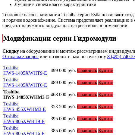
Лучшие в своем классе характеристики
Тепловые насосы компании Toshiba серии Estia позволяют соз
и горячее водоснабжение. Система представляет реализацию в
среды от наружного воздуха для нагрева воды в помещении.
Модификации серии Гидромодули
Скидку
на оборудование и монтаж рассматриваем индивидуал
Отправьте запрос
или позвоните нам по телефону
8 (495) 740-2
Toshiba
499 000
руб.
Сравнить
Купить
HWS-1405XWHT9-E
Toshiba
489 000
руб.
Сравнить
Купить
HWS-1405XWHT6-E
Toshiba
468 000
руб.
Сравнить
Купить
HWS-1405XWHM3-E
Toshiba
353 500
руб.
Сравнить
Купить
HWS-455XWHM3-E
Toshiba
395 000
руб.
Сравнить
Купить
HWS-805XWHT9-E
Toshiba
385 000
руб.
Сравнить
Купить
HWS-805XWHT6-E