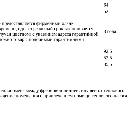
64
52
ло предоставляется фирменный бланк
времени, однако реальный срок заканчивается
3 года
лучаи цветном) с указанием адреса гарантийной
возможно товар с подобными гарантийными
92,5
52,5
35,5
 теплообмена между фреоновой линией, идущей от теплового
лаждение помещения с привлечением помощи теплового насоса.