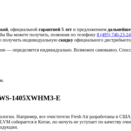
вкой
, официальной
гарантией 5 лет
и предложением
дальнейше
ba Вы можете получить, позвонив по телефону
8 (495) 740-23-24
ю получить индивидуальную
скидку
официального дистрибьютор
сии — определяется индивидуально. Возможен самовывоз. Способ
м.
 HWS-1405XWHM3-E
нологии. Например, все очистители Fresh Air разработаны в США
VM собирается в Китае, но ничуть не уступает по качеству очи
родукции.