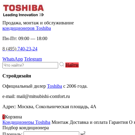
Продажа, монтаж и обслуживание
кондиционеров Toshiba
Пн-Пт: 09:00 — 18:00
8 (495)
740-23-24
WhatsApp
Telegram
Найти
Стройдизайн
Официальный дилер
Toshiba
c 2006 года.
e-mail
:
mail@mitsubishi-comfort.ru
Адрес: Москва, Сокольническая площадь, 4А
0
Корзина
Кондиционеры Toshiba
Монтаж
Доставка и оплата
Гарантия
О 
Подбор кондиционера
2
Площадь:
м