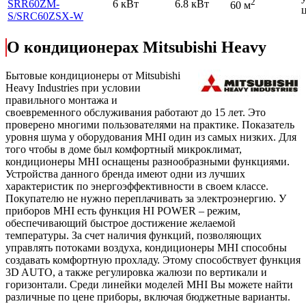
2
SRR60ZМ-
6 кВт
6.8 кВт
60 м
S
/SRC60ZSX-W
О кондиционерах Mitsubishi Heavy
Бытовые кондиционеры от Mitsubishi
Heavy Industries при условии
правильного монтажа и
своевременного обслуживания работают до 15 лет. Это
проверено многими пользователями на практике. Показатель
уровня шума у оборудования MHI один из самых низких. Для
того чтобы в доме был комфортный микроклимат,
кондиционеры MHI оснащены разнообразными функциями.
Устройства данного бренда имеют одни из лучших
характеристик по энергоэффективности в своем классе.
Покупателю не нужно переплачивать за электроэнергию. У
приборов MHI есть функция HI POWER – режим,
обеспечивающий быстрое достижение желаемой
температуры. За счет наличия функций, позволяющих
управлять потоками воздуха, кондиционеры MHI способны
создавать комфортную прохладу. Этому способствует функция
3D AUTO, а также регулировка жалюзи по вертикали и
горизонтали. Среди линейки моделей MHI Вы можете найти
различные по цене приборы, включая бюджетные варианты.