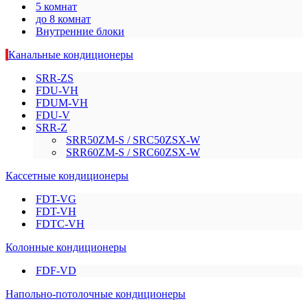
5 комнат
до 8 комнат
Внутренние блоки
Канальные кондиционеры
SRR-ZS
FDU-VH
FDUM-VH
FDU-V
SRR-Z
SRR50ZМ-S / SRC50ZSX-W
SRR60ZМ-S / SRC60ZSX-W
Кассетные кондиционеры
FDT-VG
FDT-VH
FDTC-VH
Колонные кондиционеры
FDF-VD
Напольно-потолочные кондиционеры