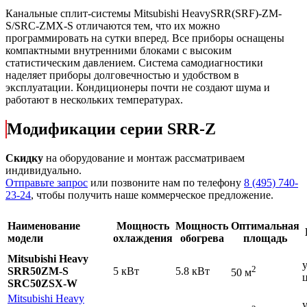
Канальные сплит-системы Mitsubishi HeavySRR(SRF)-ZМ-
S/SRC-ZMX-S отличаются тем, что их можно
программировать на сутки вперед. Все приборы оснащены
компактными внутренними блоками с высоким
статистическим давлением. Система самодиагностики
наделяет приборы долговечностью и удобством в
эксплуатации. Кондиционеры почти не создают шума и
работают в нескольких температурах.
Модификации серии SRR-Z
Скидку
на оборудование и монтаж рассматриваем
индивидуально.
Отправьте запрос
или позвоните нам по телефону
8 (495) 740-
23-24
, чтобы получить наше коммерческое предложение.
Наименование
Мощность
Мощность
Оптимальная
модели
охлаждения
обогрева
площадь
Mitsubishi Heavy
2
SRR50ZМ-S
5 кВт
5.8 кВт
50 м
SRC50ZSX-W
Mitsubishi Heavy