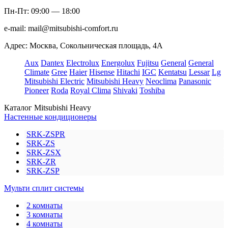
Пн-Пт: 09:00 — 18:00
e-mail:
mail@mitsubishi-comfort.ru
Адрес: Москва, Сокольническая площадь, 4А
Aux
Dantex
Electrolux
Energolux
Fujitsu
General
General
Climate
Gree
Haier
Hisense
Hitachi
IGC
Kentatsu
Lessar
Lg
Mitsubishi Electric
Mitsubishi Heavy
Neoclima
Panasonic
Pioneer
Roda
Royal Clima
Shivaki
Toshiba
Каталог Mitsubishi Heavy
Настенные кондиционеры
SRK-ZSPR
SRK-ZS
SRK-ZSX
SRK-ZR
SRK-ZSP
Мульти сплит системы
2 комнаты
3 комнаты
4 комнаты