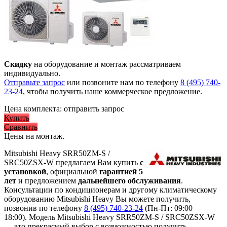
Скидку
на оборудование и монтаж рассматриваем
индивидуально.
Отправьте запрос
или позвоните нам по телефону
8 (495) 740-
23-24
, чтобы получить наше коммерческое предложение.
Цена комплекта:
отправить запрос
Купить
Сравнить
Цены на монтаж
.
Mitsubishi Heavy SRR50ZМ-S /
SRC50ZSX-W предлагаем Вам купить
с
установкой
, официальной
гарантией 5
лет
и предложением
дальнейшего обслуживания
.
Консультации по кондиционерам и другому климатическому
оборудованию Mitsubishi Heavy Вы можете получить,
позвонив по телефону
8 (495) 740-23-24
(Пн-Пт: 09:00 —
18:00). Модель Mitsubishi Heavy SRR50ZМ-S / SRC50ZSX-W
— это
прекрасный выбор с
возможностью получить