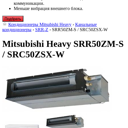
коммуникации.
Меньше вибрация внешнего блока.
Подбрать
Кондиционеры Mitsubishi Heavy
›
Канальные
кондиционеры
›
SRR-Z
› SRR50ZМ-S / SRC50ZSX-W
Mitsubishi Heavy SRR50ZМ-S
/ SRC50ZSX-W