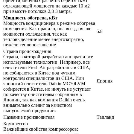
ориентировочных расчетов берется 1кВт
охлаждающей мощности на каждые 10 м2
при высоте потолков 2,8-3 метра.
Мощность обогрева, кВт
Мощность кондиционера в режиме обогрева
помещения. Как правило, она всегда выше
5.8
мощности охлаждения, так как
тепловыделение менее энергозатратно,
нежели теплопоглащение.
Страна происхождения
Страна, в которой разработан аппарат и все
используемые технологии. Например, все
очистители Fresh Air разработаны в США,
но собираются в Китае под чутким
контролем специалистов из США. Или
Япония
японский очиститель Daikin MC70LVM
собирается в Китае, но ничуть не уступает
по качеству очистителям собранным в
Японии, так как компания Daikin очень
внимательно следит за качеством
выпускаемой продукции.
Название производителя
Таиланд
Компрессор
Важнейшие свойства компрессоров: