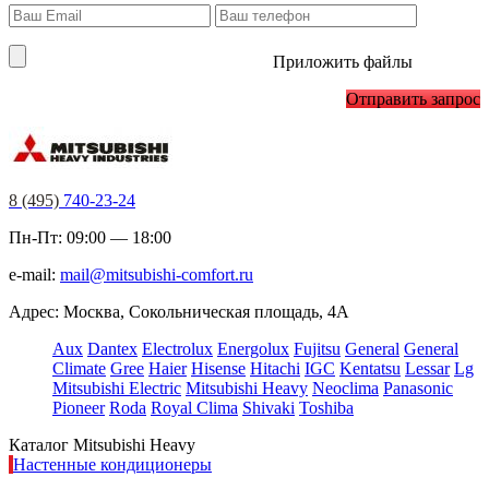
Приложить файлы
Отправить запрос
8 (495)
740-23-24
Пн-Пт: 09:00 — 18:00
e-mail:
mail@mitsubishi-comfort.ru
Адрес: Москва, Сокольническая площадь, 4А
Aux
Dantex
Electrolux
Energolux
Fujitsu
General
General
Climate
Gree
Haier
Hisense
Hitachi
IGC
Kentatsu
Lessar
Lg
Mitsubishi Electric
Mitsubishi Heavy
Neoclima
Panasonic
Pioneer
Roda
Royal Clima
Shivaki
Toshiba
Каталог Mitsubishi Heavy
Настенные кондиционеры