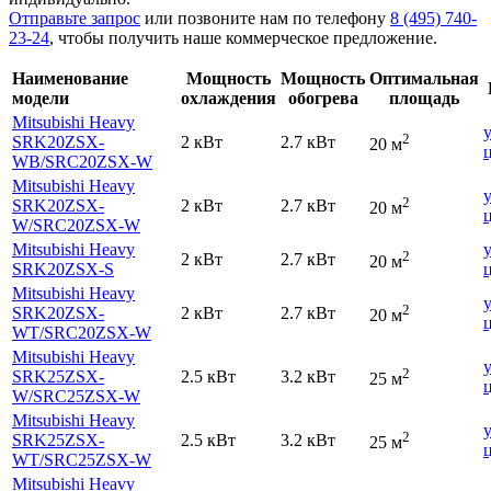
Отправьте запрос
или позвоните нам по телефону
8 (495) 740-
23-24
, чтобы получить наше коммерческое предложение.
Наименование
Мощность
Мощность
Оптимальная
модели
охлаждения
обогрева
площадь
Mitsubishi Heavy
2
SRK20ZSX-
2 кВт
2.7 кВт
20 м
WB
/SRC20ZSX-W
Mitsubishi Heavy
2
SRK20ZSX-
2 кВт
2.7 кВт
20 м
W
/SRC20ZSX-W
Mitsubishi Heavy
2
2 кВт
2.7 кВт
20 м
SRK20ZSX-S
Mitsubishi Heavy
2
SRK20ZSX-
2 кВт
2.7 кВт
20 м
WT
/SRC20ZSX-W
Mitsubishi Heavy
2
SRK25ZSX-
2.5 кВт
3.2 кВт
25 м
W
/SRС25ZSX-W
Mitsubishi Heavy
2
SRK25ZSX-
2.5 кВт
3.2 кВт
25 м
WT
/SRC25ZSX-W
Mitsubishi Heavy