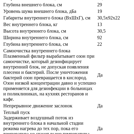
Глубина внешнего блока, см
29
Уровень шума внешнего блока, дБа
19
Габариты внутреннего блока (ВхШхГ), см
30,5x92x22
Вес внутреннего блока, кг
13
Высота внутреннего блока, см
30,5
Ширина внутреннего блока, см
92
Глубина внутреннего блока, см
22
Самоочистка внутреннего блока
Плазменный фильтр вырабатывает озон при
самоочистке, который дезинфицирует
внутренний блок, не допуская появления
плесени и бактерий. После уничтожения
Да
бактерий озон превращается в кислород.
Озон низкой концентрации давно и успешно
применяется для дезинфекции в больницах
и поликлиниках, на кухнях ресторанов и
кафе.
Непрерывное движение заслонок
Да
Теплый пуск
Задерживает воздушный поток из
внутреннего блока в начальной стадии
режима нагрева до тех пор, пока его
Да
температура не станет выше температуры