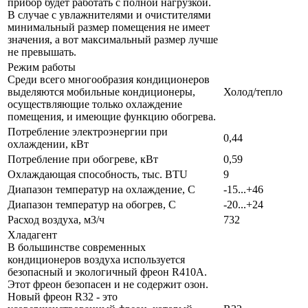
прибор будет работать с полной нагрузкой.
В случае с увлажнителями и очистителями
минимальный размер помещения не имеет
значения, а вот максимальный размер лучше
не превышать.
Режим работы
Среди всего многообразия кондиционеров
выделяются мобильные кондиционеры,
Холод/тепло
осуществляющие только охлаждение
помещения, и имеющие функцию обогрева.
Потребление электроэнергии при
0,44
охлаждении, кВт
Потребление при обогреве, кВт
0,59
Охлаждающая способность, тыс. BTU
9
Диапазон температур на охлаждение, С
-15...+46
Диапазон температур на обогрев, С
-20...+24
Расход воздуха, м3/ч
732
Хладагент
В большинстве современных
кондиционеров воздуха используется
безопасный и экологичный фреон R410A.
Этот фреон безопасен и не содержит озон.
Новый фреон R32 - это