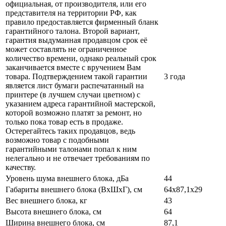
официальная, от производителя, или его
представителя на территории РФ, как
правило предоставляется фирменный бланк
гарантийного талона. Второй вариант,
гарантия выдуманная продавцом срок её
может составлять не ограниченное
количество времени, однако реальный срок
заканчивается вместе с вручением Вам
товара. Подтверждением такой гарантии
3 года
является лист бумаги распечатанный на
принтере (в лучшем случаи цветном) с
указанием адреса гарантийной мастерской,
которой возможно платят за ремонт, но
только пока товар есть в продаже.
Остерегайтесь таких продавцов, ведь
возможно товар с подобными
гарантийными талонами попал к ним
нелегально и не отвечает требованиям по
качеству.
Уровень шума внешнего блока, дБа
44
Габариты внешнего блока (ВхШхГ), см
64х87,1х29
Вес внешнего блока, кг
43
Высота внешнего блока, см
64
Ширина внешнего блока, см
87,1