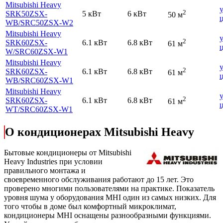
Mitsubishi Heavy
2
SRK50ZSX-
5 кВт
6 кВт
50 м
WB
/SRC50ZSX-W2
Mitsubishi Heavy
2
SRK60ZSX-
6.1 кВт
6.8 кВт
61 м
W
/SRC60ZSX-W1
Mitsubishi Heavy
2
SRK60ZSX-
6.1 кВт
6.8 кВт
61 м
WB
/SRC60ZSX-W1
Mitsubishi Heavy
2
SRK60ZSX-
6.1 кВт
6.8 кВт
61 м
WT
/SRC60ZSX-W1
О кондиционерах Mitsubishi Heavy
Бытовые кондиционеры от Mitsubishi
Heavy Industries при условии
правильного монтажа и
своевременного обслуживания работают до 15 лет. Это
проверено многими пользователями на практике. Показатель
уровня шума у оборудования MHI один из самых низких. Для
того чтобы в доме был комфортный микроклимат,
кондиционеры MHI оснащены разнообразными функциями.