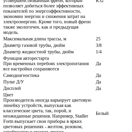
усовершенствованный фреон, который
R32
позволяет добиться более эффективных
показателей по энергоэффективности,
экономии энергии и снижения затрат на
электроэнергию. Кроме того, новый фреон
также экологичен, как и предыдущая
модель.
Максимальная длина трассы, м
25
Диаметр газовой трубы, дюйм
3/8
Диаметр жидкостной трубы, дюйм
1/4
Функция авторестарта
При временных перебоях электропитания
Да
все настройки сохраняются
Самодиагностика
Да
Пульт Д/У
Да
Дисплей
Да
Цвет
Производитель иногда варьирует цветовую
линейку устройств, выпуская как
классические цвета, так, порой, и
Белый
неожиданные решения. Например, Stadler
Form выпускает свои приборы в ярких
цветовых решениях - желтом, розовом,
серебристом и многих других.