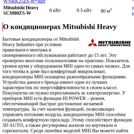
W
/SRK25ZS-W*4шт
Mitsubishi Heavy
2
8 кВт
9.3 кВт
80 м
SCM80ZS-W
О кондиционерах Mitsubishi Heavy
Бытовые кондиционеры от Mitsubishi
Heavy Industries при условии
правильного монтажа и
своевременного обслуживания работают до 15 лет. Это
проверено многими пользователями на практике. Показатель
уровня шума у оборудования MHI один из самых низких. Для
того чтобы в доме был комфортный микроклимат,
кондиционеры MHI оснащены разнообразными функциями.
Устройства данного бренда имеют одни из лучших
характеристик по энергоэффективности в своем классе.
Покупателю не нужно переплачивать за электроэнергию. У
приборов MHI есть функция HI POWER – режим,
обеспечивающий быстрое достижение желаемой
температуры. За счет наличия функций, позволяющих
управлять потоками воздуха, кондиционеры MHI способны
создавать комфортную прохладу. Этому способствует функция
3D AUTO, а также регулировка жалюзи по вертикали и
горизонтали. Среди линейки моделей MHI Вы можете найти