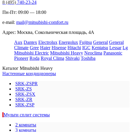
8 (495)
740-23-24
Пн-Пт: 09:00 — 18:00
e-mail:
mail@mitsubishi-comfort.ru
Адрес: Москва, Сокольническая площадь, 4А
Aux
Dantex
Electrolux
Energolux
Fujitsu
General
General
Climate
Gree
Haier
Hisense
Hitachi
IGC
Kentatsu
Lessar
Lg
Mitsubishi Electric
Mitsubishi Heavy
Neoclima
Panasonic
Pioneer
Roda
Royal Clima
Shivaki
Toshiba
Каталог Mitsubishi Heavy
Настенные кондиционеры
SRK-ZSPR
SRK-ZS
SRK-ZSX
SRK-ZR
SRK-ZSP
Мульти сплит системы
2 комнаты
3 комнаты