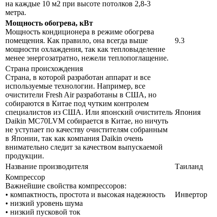
на каждые 10 м2 при высоте потолков 2,8-3
метра.
Мощность обогрева, кВт
Мощность кондиционера в режиме обогрева
помещения. Как правило, она всегда выше
9.3
мощности охлаждения, так как тепловыделение
менее энергозатратно, нежели теплопоглащение.
Страна происхождения
Страна, в которой разработан аппарат и все
используемые технологии. Например, все
очистители Fresh Air разработаны в США, но
собираются в Китае под чутким контролем
специалистов из США. Или японский очиститель
Япония
Daikin MC70LVM собирается в Китае, но ничуть
не уступает по качеству очистителям собранным
в Японии, так как компания Daikin очень
внимательно следит за качеством выпускаемой
продукции.
Название производителя
Таиланд
Компрессор
Важнейшие свойства компрессоров:
• компактность, простота и высокая надежность
Инвертор
• низкий уровень шума
• низкий пусковой ток