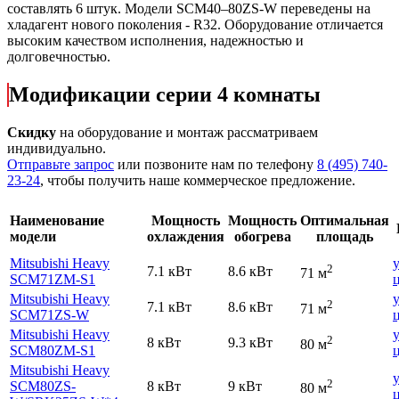
составлять 6 штук. Модели SCM40–80ZS-W переведены на
хладагент нового поколения - R32. Оборудование отличается
высоким качеством исполнения, надежностью и
долговечностью.
Модификации серии 4 комнаты
Скидку
на оборудование и монтаж рассматриваем
индивидуально.
Отправьте запрос
или позвоните нам по телефону
8 (495) 740-
23-24
, чтобы получить наше коммерческое предложение.
Наименование
Мощность
Мощность
Оптимальная
модели
охлаждения
обогрева
площадь
Mitsubishi Heavy
2
7.1 кВт
8.6 кВт
71 м
SCM71ZM-S1
Mitsubishi Heavy
2
7.1 кВт
8.6 кВт
71 м
SCM71ZS-W
Mitsubishi Heavy
2
8 кВт
9.3 кВт
80 м
SCM80ZM-S1
Mitsubishi Heavy
2
SCM80ZS-
8 кВт
9 кВт
80 м