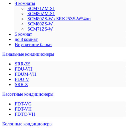
4 комнаты
SCM71ZM-S1
SCM80ZM-S1
SCM80ZS-W / SRK25ZS-W*4шт
SCM80ZS-W
SCM71ZS-W
5 комнат
до 8 комнат
Внутренние блоки
Канальные кондиционеры
SRR-ZS
FDU-VH
FDUM-VH
FDU-V
SRR-Z
Кассетные кондиционеры
FDT-VG
FDT-VH
FDTC-VH
Колонные кондиционеры