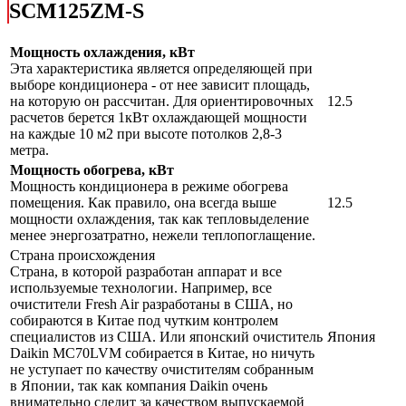
SCM125ZM-S
Мощность охлаждения, кВт
Эта характеристика является определяющей при
выборе кондиционера - от нее зависит площадь,
на которую он рассчитан. Для ориентировочных
12.5
расчетов берется 1кВт охлаждающей мощности
на каждые 10 м2 при высоте потолков 2,8-3
метра.
Мощность обогрева, кВт
Мощность кондиционера в режиме обогрева
помещения. Как правило, она всегда выше
12.5
мощности охлаждения, так как тепловыделение
менее энергозатратно, нежели теплопоглащение.
Страна происхождения
Страна, в которой разработан аппарат и все
используемые технологии. Например, все
очистители Fresh Air разработаны в США, но
собираются в Китае под чутким контролем
специалистов из США. Или японский очиститель
Япония
Daikin MC70LVM собирается в Китае, но ничуть
не уступает по качеству очистителям собранным
в Японии, так как компания Daikin очень
внимательно следит за качеством выпускаемой