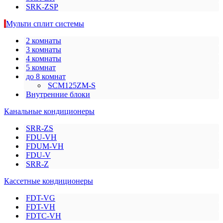
SRK-ZSP
Мульти сплит системы
2 комнаты
3 комнаты
4 комнаты
5 комнат
до 8 комнат
SCM125ZM-S
Внутренние блоки
Канальные кондиционеры
SRR-ZS
FDU-VH
FDUM-VH
FDU-V
SRR-Z
Кассетные кондиционеры
FDT-VG
FDT-VH
FDTC-VH