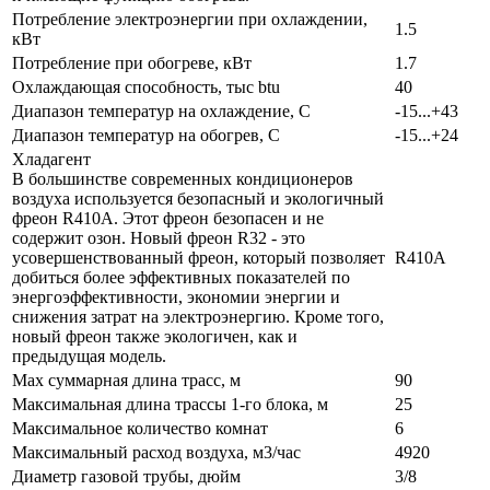
Потребление электроэнергии при охлаждении,
1.5
кВт
Потребление при обогреве, кВт
1.7
Охлаждающая способность, тыс btu
40
Диапазон температур на охлаждение, С
-15...+43
Диапазон температур на обогрев, С
-15...+24
Хладагент
В большинстве современных кондиционеров
воздуха используется безопасный и экологичный
фреон R410A. Этот фреон безопасен и не
содержит озон. Новый фреон R32 - это
усовершенствованный фреон, который позволяет
R410A
добиться более эффективных показателей по
энергоэффективности, экономии энергии и
снижения затрат на электроэнергию. Кроме того,
новый фреон также экологичен, как и
предыдущая модель.
Max суммарная длина трасс, м
90
Максимальная длина трассы 1-го блока, м
25
Максимальное количество комнат
6
Максимальный расход воздуха, м3/час
4920
Диаметр газовой трубы, дюйм
3/8