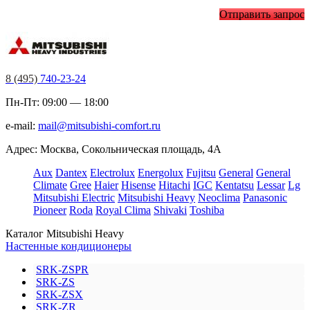
Отправить запрос
8 (495)
740-23-24
Пн-Пт: 09:00 — 18:00
e-mail:
mail@mitsubishi-comfort.ru
Адрес: Москва, Сокольническая площадь, 4А
Aux
Dantex
Electrolux
Energolux
Fujitsu
General
General
Climate
Gree
Haier
Hisense
Hitachi
IGC
Kentatsu
Lessar
Lg
Mitsubishi Electric
Mitsubishi Heavy
Neoclima
Panasonic
Pioneer
Roda
Royal Clima
Shivaki
Toshiba
Каталог Mitsubishi Heavy
Настенные кондиционеры
SRK-ZSPR
SRK-ZS
SRK-ZSX
SRK-ZR