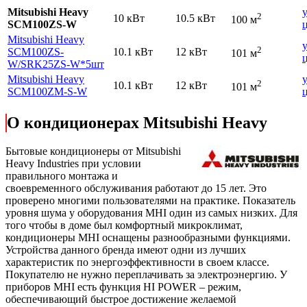
Mitsubishi Heavy
2
10 кВт
10.5 кВт
100 м
SCM100ZS-W
Mitsubishi Heavy
2
SCM100ZS-
10.1 кВт
12 кВт
101 м
W
/SRK25ZS-W*5шт
Mitsubishi Heavy
2
10.1 кВт
12 кВт
101 м
SCM100ZM-S-W
О кондиционерах Mitsubishi Heavy
Бытовые кондиционеры от Mitsubishi
Heavy Industries при условии
правильного монтажа и
своевременного обслуживания работают до 15 лет. Это
проверено многими пользователями на практике. Показатель
уровня шума у оборудования MHI один из самых низких. Для
того чтобы в доме был комфортный микроклимат,
кондиционеры MHI оснащены разнообразными функциями.
Устройства данного бренда имеют одни из лучших
характеристик по энергоэффективности в своем классе.
Покупателю не нужно переплачивать за электроэнергию. У
приборов MHI есть функция HI POWER – режим,
обеспечивающий быстрое достижение желаемой