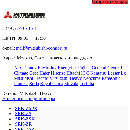
Отправить запрос
8 (495)
740-23-24
Пн-Пт: 09:00 — 18:00
e-mail:
mail@mitsubishi-comfort.ru
Адрес: Москва, Сокольническая площадь, 4А
Aux
Dantex
Electrolux
Energolux
Fujitsu
General
General
Climate
Gree
Haier
Hisense
Hitachi
IGC
Kentatsu
Lessar
Lg
Mitsubishi Electric
Mitsubishi Heavy
Neoclima
Panasonic
Pioneer
Roda
Royal Clima
Shivaki
Toshiba
Каталог Mitsubishi Heavy
Настенные кондиционеры
SRK-ZSPR
SRK-ZS
SRK-ZSX
SRK-ZR
SRK-ZSP