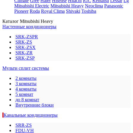
Climate
Gree
Haier
Hisense
Hitachi
IGC
Kentatsu
Lessar
Lg
Mitsubishi Electric
Mitsubishi Heavy
Neoclima
Panasonic
Pioneer
Roda
Royal Clima
Shivaki
Toshiba
Каталог Mitsubishi Heavy
Настенные кондиционеры
SRK-ZSPR
SRK-ZS
SRK-ZSX
SRK-ZR
SRK-ZSP
Мульти сплит системы
2 комнаты
3 комнаты
4 комнаты
5 комнат
до 8 комнат
Внутренние блоки
Канальные кондиционеры
SRR-ZS
FDU-VH