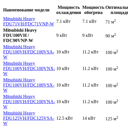
Мощность
Мощность
Оптималь
Наименование модели
охлаждения
обогрева
площад
Mitsubishi Heavy
2
7.1 кВт
7.1 кВт
71 м
FDU71VH
/FDC71VNP-W
Mitsubishi Heavy
2
FDU100VH /
9 кВт
9 кВт
90 м
FDC90VNP-W
Mitsubishi Heavy
2
FDU100VH
/FDC100VSA-
10 кВт
11.2 кВт
100 м
W
Mitsubishi Heavy
2
FDU100VH
/FDC100VNX-
10 кВт
11.2 кВт
100 м
W
Mitsubishi Heavy
2
FDU100VH
/FDC100VSX-
10 кВт
11.2 кВт
100 м
W
Mitsubishi Heavy
2
FDU100VH
/FDC100VNA-
10 кВт
11.2 кВт
100 м
W
Mitsubishi Heavy
2
FDU125VH
/FDC125VSA-
12.5 кВт
14 кВт
125 м
W